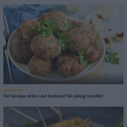
SILTIE ĒDIENI
Vai tievējot drīkst ēst kotletes? Šīs pilnīgi noteikti