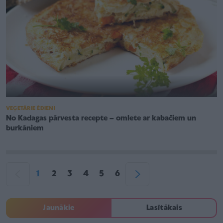
VEĢETĀRIE ĒDIENI
No Kadagas pārvesta recepte – omlete ar kabačiem un
burkāniem
1
2
3
4
5
6
Jaunākie
Lasītākais