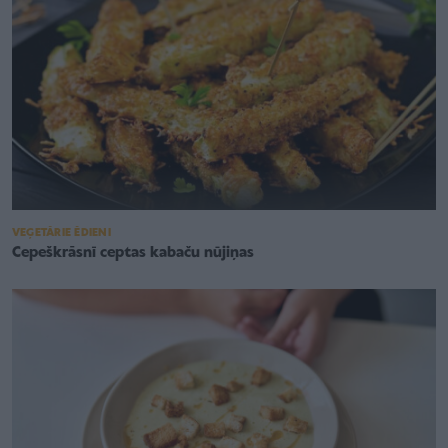
VEĢETĀRIE ĒDIENI
Cepeškrāsnī ceptas kabaču nūjiņas