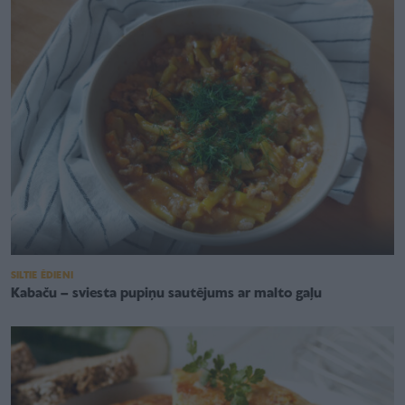
SILTIE ĒDIENI
Kabaču – sviesta pupiņu sautējums ar malto gaļu