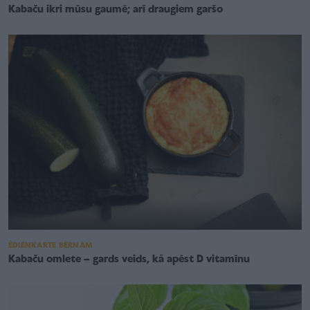
Kabaču ikri mūsu gaumē; arī draugiem garšo
ĒDIENKARTE BĒRNAM
Kabaču omlete – gards veids, kā apēst D vitamīnu