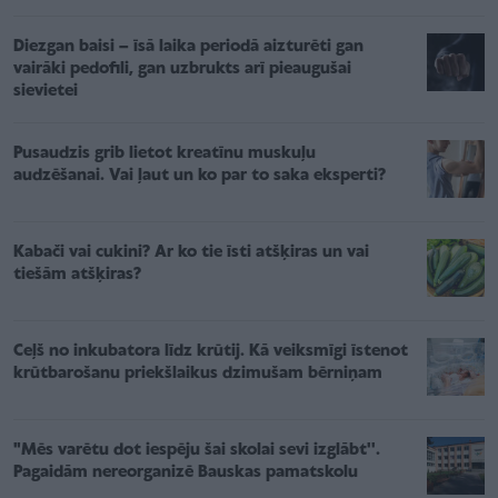
Diezgan baisi – īsā laika periodā aizturēti gan
vairāki pedofili, gan uzbrukts arī pieaugušai
sievietei
Pusaudzis grib lietot kreatīnu muskuļu
audzēšanai. Vai ļaut un ko par to saka eksperti?
Kabači vai cukini? Ar ko tie īsti atšķiras un vai
tiešām atšķiras?
Ceļš no inkubatora līdz krūtij. Kā veiksmīgi īstenot
krūtbarošanu priekšlaikus dzimušam bērniņam
"Mēs varētu dot iespēju šai skolai sevi izglābt''.
Pagaidām nereorganizē Bauskas pamatskolu