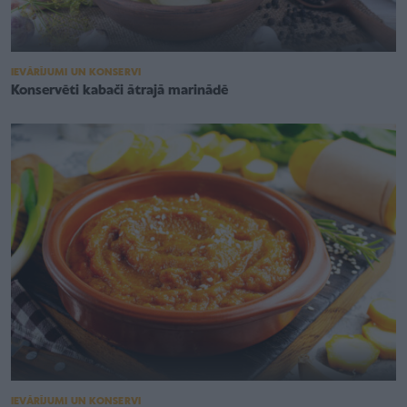
IEVĀRĪJUMI UN KONSERVI
Konservēti kabači ātrajā marinādē
IEVĀRĪJUMI UN KONSERVI