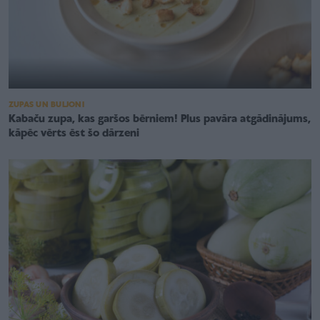
ZUPAS UN BULJONI
Kabaču zupa, kas garšos bērniem! Plus pavāra atgādinājums,
kāpēc vērts ēst šo dārzeni