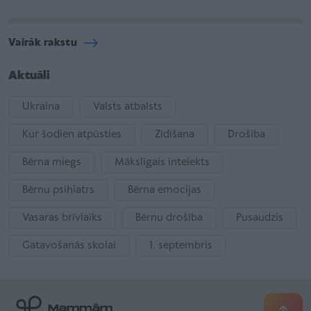
Vairāk rakstu
Aktuāli
Ukraina
Valsts atbalsts
Kur šodien atpūsties
Zīdīšana
Drošība
Bērna miegs
Mākslīgais intelekts
Bērnu psihiatrs
Bērna emocijas
Vasaras brīvlaiks
Bērnu drošība
Pusaudzis
Gatavošanās skolai
1. septembris