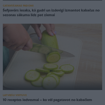
GATAVOŠANAS PADOMI
Šefpavārs iesaka, kā gudri un izdevīgi izmantot kabačus no
sezonas sākuma līdz pat ziemai
LATVIEŠU VIRTUVE
10 receptes iedvesmai – ko vēl pagatavot no kabačiem