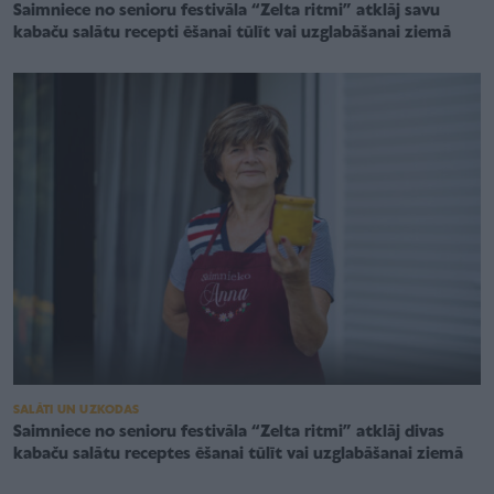
Saimniece no senioru festivāla “Zelta ritmi” atklāj savu
kabaču salātu recepti ēšanai tūlīt vai uzglabāšanai ziemā
SALĀTI UN UZKODAS
Saimniece no senioru festivāla “Zelta ritmi” atklāj divas
kabaču salātu receptes ēšanai tūlīt vai uzglabāšanai ziemā