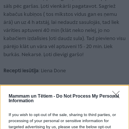
sāls pēc garšas. Ļoti vienkārši pagatavot. Sagriež
kabačus kubiņos ( tos mīkstos vidus gan es ņemu
ārā) un uz 4 h atstāj, lai nedaudz sasulojās, tad liek
vārīties aptuveni 40 min (klāt neko nelej, jo no
kabačiem izdalīsies ļoti daudz sula). Tad pievieno visu
pārējo klāt un vāra vēl aptuveni 15 - 20 min. Liek
burkās. Nekarsē. Ļoti dievīgi garšo!
Recepti iesūtīja
: Liena Done
Mammam un Tētiem -
Do Not Process My Personal
Lasītākais
Information
If you wish to opt-out of the sale, sharing to third parties, or
Veggy Cereal – inovācija brokastu pārslu tirgū
processing of your personal or sensitive information for
targeted advertising by us, please use the below opt-out