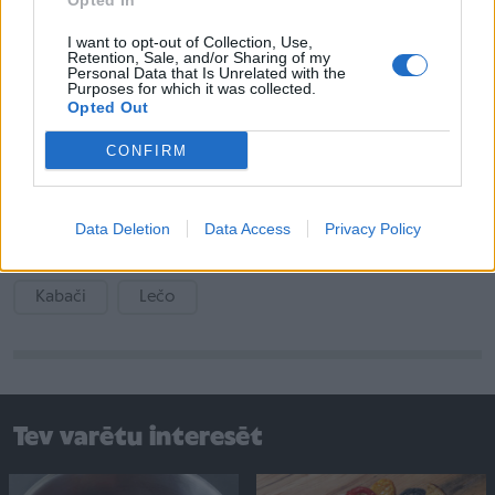
Opted In
Etiķis
I want to opt-out of Collection, Use,
Retention, Sale, and/or Sharing of my
Personal Data that Is Unrelated with the
Eļļa
Purposes for which it was collected.
Opted Out
Tomātu pasta
CONFIRM
Ķiploki
Pipari, sāls
Data Deletion
Data Access
Privacy Policy
Kabači
Lečo
Tev varētu interesēt