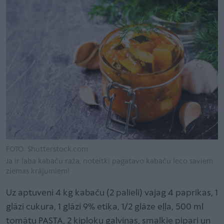
FOTO: Shutterstock.com
Ja ir laba kabaču raža, noteitki pagatavo kabaču leco saviem
ziemas krājumiem!
Uz aptuveni 4 kg kabaču (2 palieli) vajag 4 paprikas, 1
glāzi cukura, 1 glāzi 9% etiķa, 1/2 glāze eļļa, 500 ml
tomātu PASTA, 2 ķiploku galviņas, smalkie pipari un