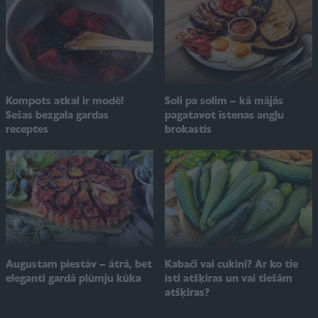
Soli pa solim – kā mājās
Kompots atkal ir modē!
pagatavot īstenas angļu
Sešas bezgala gardas
brokastis
receptes
Augustam piestāv – ātrā, bet
Kabači vai cukini? Ar ko tie
eleganti gardā plūmju kūka
īsti atšķiras un vai tiešām
atšķiras?