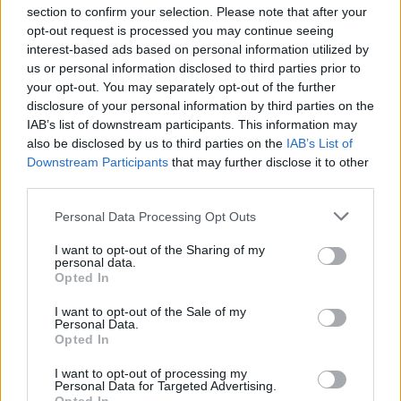
section to confirm your selection. Please note that after your
opt-out request is processed you may continue seeing
''Mamma piespieda mani apprecēties 16 gadu
interest-based ads based on personal information utilized by
vecumā. Nesaprotu, kā to var nodarīt savam
us or personal information disclosed to third parties prior to
bērnam''
your opt-out. You may separately opt-out of the further
disclosure of your personal information by third parties on the
IAB’s list of downstream participants. This information may
Bērnam brokastīs... telefons! Īpaši noderēs
also be disclosed by us to third parties on the
IAB’s List of
bērniem - mazēdājiem
Downstream Participants
that may further disclose it to other
third parties.
Personal Data Processing Opt Outs
I want to opt-out of the Sharing of my
personal data.
Opted In
Sastāvdaļas
I want to opt-out of the Sale of my
Personal Data.
Kabači
Opted In
Paprika
I want to opt-out of processing my
Personal Data for Targeted Advertising.
Cukurs