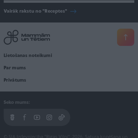
Vairāk rakstu no "Receptes"
Lietošanas noteikumi
Par mums
Privātums
Seko mums:
© SIA Izdevniecība "Rīgas Viļņi", 2026. Satura kopēšana un