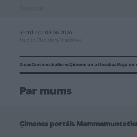
По-русски
Sestdiena 08.08.2026
Mudīte, Vladislavs, Vladislava
Ziņas
Grūtniecība
Bērns
Ģimene un attiecības
Māja un 
Par mums
Ģimenes portāls Mammamuntetie