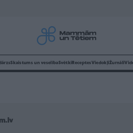
dārzs
Skaistums un veselība
Svētki
Receptes
Viedokļi
Žurnāli
Vid
m.lv