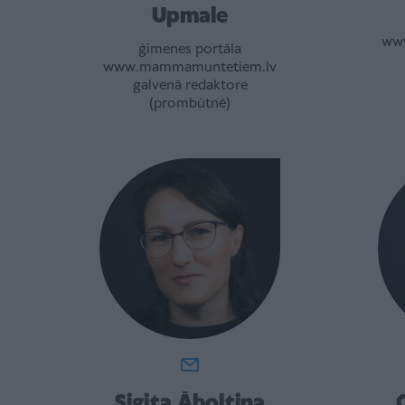
Upmale
ww
ģimenes portāla
www.mammamuntetiem.lv
galvenā redaktore
(prombūtnē)
Sigita Āboltiņa