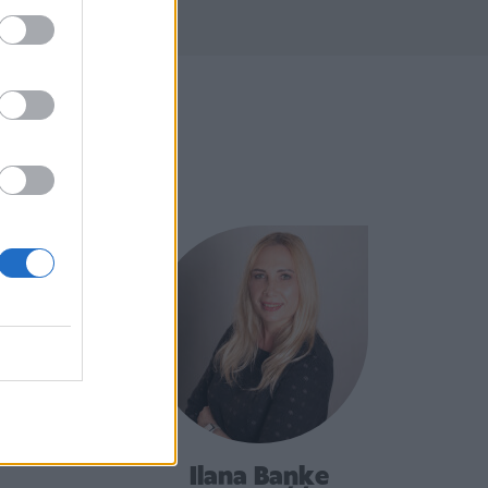
Ilana Baņķe