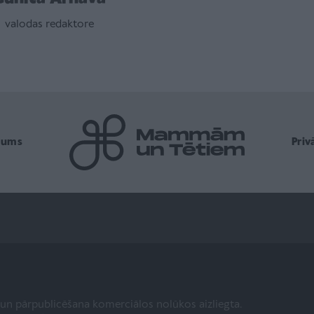
valodas redaktore
mums
Pri
a un pārpublicēšana komerciālos nolūkos aizliegta.