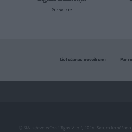
žurnāliste
Lietošanas noteikumi
Par 
© SIA Izdevniecība "Rīgas Viļņi", 2026. Satura kopēšan