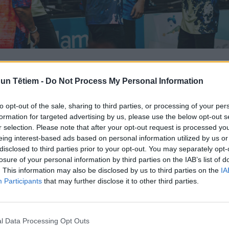
n Tētiem -
Do Not Process My Personal Information
to opt-out of the sale, sharing to third parties, or processing of your per
Mūsu mērķi ir vecāku izglītošana, ģimenes vērtību
formation for targeted advertising by us, please use the below opt-out s
elība, rūpes par bērnu drošību un bērnu
r selection. Please note that after your opt-out request is processed y
eing interest-based ads based on personal information utilized by us or
izglītība.
disclosed to third parties prior to your opt-out. You may separately opt-
losure of your personal information by third parties on the IAB’s list of
. This information may also be disclosed by us to third parties on the
IA
klē vidēji 240 000 unikālo lietotāju Latvijā
Participants
that may further disclose it to other third parties.
 un 20 % vīriešu. Vidējā lasītāja profils: sieviete, 34
 70 % lietotāju portālu lasa, izmantojot mobilās
epājā, Ventspilī, Kuldīgā.
l Data Processing Opt Outs