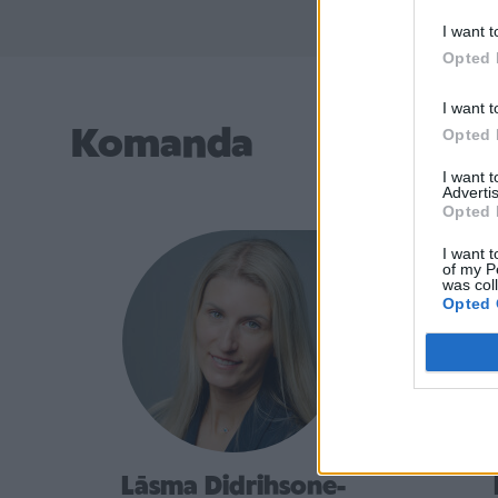
I want t
Opted 
I want t
Komanda
Opted 
I want 
Advertis
Opted 
I want t
of my P
was col
Opted 
Lāsma Didrihsone-