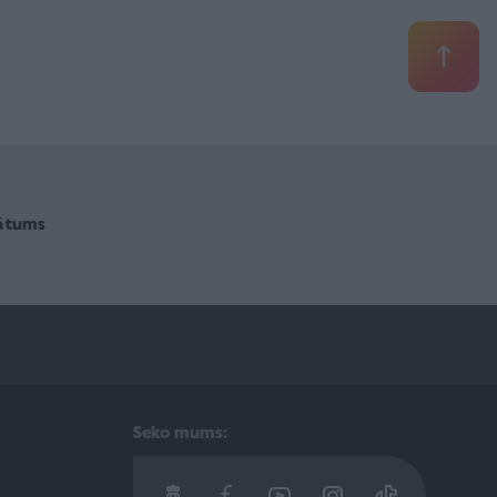
vātums
Seko mums: