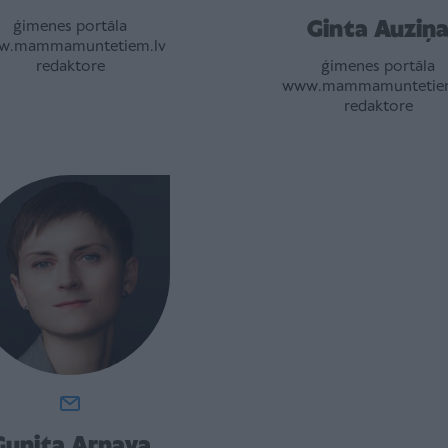
Ginta Auziņ
ģimenes portāla
w.mammamuntetiem.lv
redaktore
ģimenes portāla
www.mammamuntetiem
redaktore
Gunita Arnava