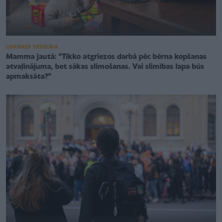
ĢIMENES VESELĪBA
Mamma jautā: "Tikko atgriezos darbā pēc bērna kopšanas
atvaļinājuma, bet sākas slimošanas. Vai slimības lapa būs
apmaksāta?"