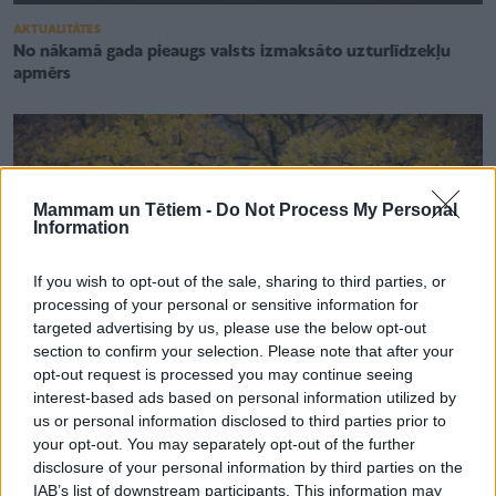
AKTUALITĀTES
No nākamā gada pieaugs valsts izmaksāto uzturlīdzekļu
apmērs
Mammam un Tētiem -
Do Not Process My Personal
Information
If you wish to opt-out of the sale, sharing to third parties, or
processing of your personal or sensitive information for
targeted advertising by us, please use the below opt-out
section to confirm your selection. Please note that after your
opt-out request is processed you may continue seeing
interest-based ads based on personal information utilized by
us or personal information disclosed to third parties prior to
your opt-out. You may separately opt-out of the further
AKTUALITĀTES
disclosure of your personal information by third parties on the
2026. gadā krietni pieaugs pabalsti ģimenēm ar bērniem,
IAB’s list of downstream participants. This information may