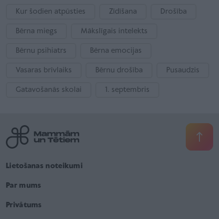
Kur šodien atpūsties
Zīdīšana
Drošība
Bērna miegs
Mākslīgais intelekts
Bērnu psihiatrs
Bērna emocijas
Vasaras brīvlaiks
Bērnu drošība
Pusaudzis
Gatavošanās skolai
1. septembris
Lietošanas noteikumi
Par mums
Privātums