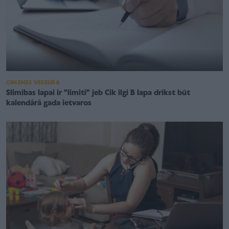
ĢIMENES VESELĪBA
Slimības lapai ir "limiti" jeb Cik ilgi B lapa drīkst būt
kalendārā gada ietvaros