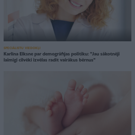
SPECIĀLISTU VIEDOKĻI
Karlīna Elksne par demogrāfijas politiku: "Jau sākotnēji
laimīgi cilvēki izvēlas radīt vairākus bērnus"