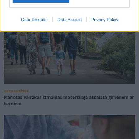
Data Deletion
Data Access
Privacy Policy
AKTUALITĀTES
Plānotas vairākas izmaiņas materiālajā atbalstā ģimenēm ar
bērniem