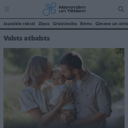
Jaunākie raksti
Ziņas
Grūtniecība
Bērns
Ģimene un atti
Valsts atbalsts