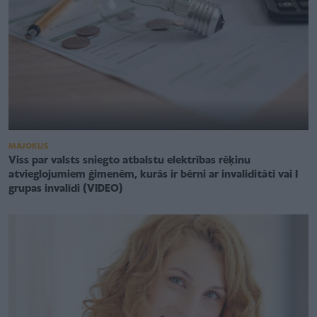
MĀJOKLIS
Viss par valsts sniegto atbalstu elektrības rēķinu
atvieglojumiem ģimenēm, kurās ir bērni ar invaliditāti vai I
grupas invalīdi (VIDEO)