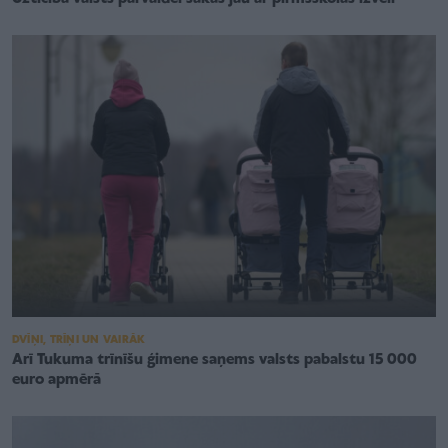
DVĪŅI, TRĪŅI UN VAIRĀK
Arī Tukuma trīnīšu ģimene saņems valsts pabalstu 15 000
euro apmērā