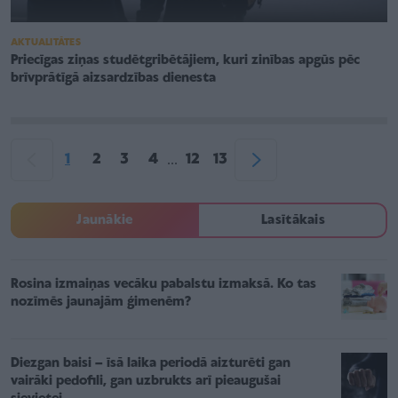
AKTUALITĀTES
Priecīgas ziņas studētgribētājiem, kuri zinības apgūs pēc
brīvprātīgā aizsardzības dienesta
1
2
3
4
12
13
...
Jaunākie
Lasītākais
Rosina izmaiņas vecāku pabalstu izmaksā. Ko tas
nozīmēs jaunajām ģimenēm?
Diezgan baisi – īsā laika periodā aizturēti gan
vairāki pedofili, gan uzbrukts arī pieaugušai