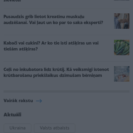
sievietei
Pusaudzis grib lietot kreatīnu muskuļu
audzēšanai. Vai ļaut un ko par to saka eksperti?
Kabači vai cukini? Ar ko tie īsti atšķiras un vai
tiešām atšķiras?
Ceļš no inkubatora līdz krūtij. Kā veiksmīgi īstenot
krūtbarošanu priekšlaikus dzimušam bērniņam
Vairāk rakstu
Aktuāli
Ukraina
Valsts atbalsts