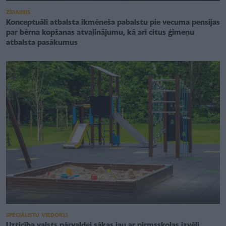
ZĪDAINIS
Konceptuāli atbalsta ikmēneša pabalstu pie vecuma pensijas
par bērna kopšanas atvaļinājumu, kā arī citus ģimeņu
atbalsta pasākumus
SPECIĀLISTU VIEDOKĻI
Uzticība valsts pārvaldei sākas jau ar pirmsskolas izvēli