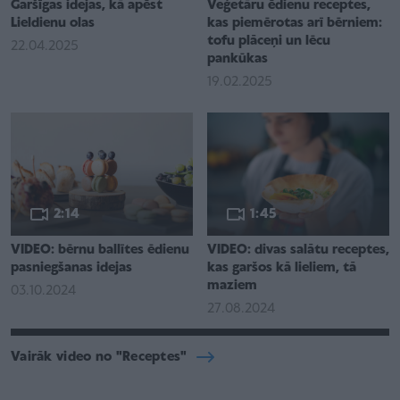
Garšīgas idejas, kā apēst
Veģetāru ēdienu receptes,
Lieldienu olas
kas piemērotas arī bērniem:
tofu plāceņi un lēcu
22.04.2025
pankūkas
19.02.2025
2:14
1:45
VIDEO: bērnu ballītes ēdienu
VIDEO: divas salātu receptes,
pasniegšanas idejas
kas garšos kā lieliem, tā
maziem
03.10.2024
27.08.2024
Vairāk video no "Receptes"