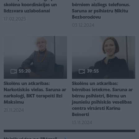
skolēna koordinācijas un
bērniem aizliegs telefonus.
līdzsvara uzlabošanai
Saruna ar psihiatru Ņikitu
Bezborodovu
17.02.2025
03.12.2024
55:20
39:55
Skolēns un atkarības:
Skolēns un atkarības:
Narkotiskās vielas. Saruna ar
bērnības ietekme. Saruna ar
narkoloģi, BKT terapeiti Ilzi
bērnu psihiatri, Bērnu un
Maksimu
jauniešu psihiskās veselības
centra virsārsti Karīnu
21.11.2024
Beinerti
13.11.2024