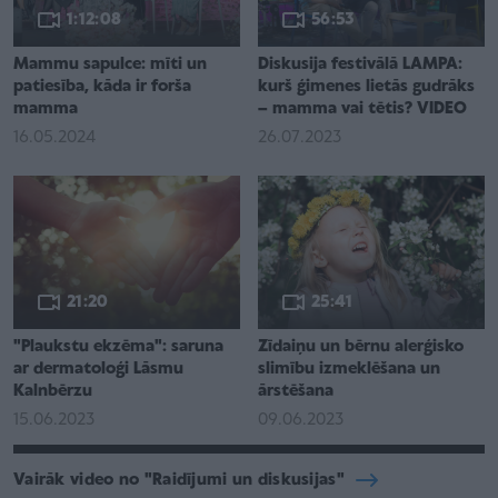
1:12:08
56:53
Mammu sapulce: mīti un
Diskusija festivālā LAMPA:
patiesība, kāda ir forša
kurš ģimenes lietās gudrāks
mamma
– mamma vai tētis? VIDEO
16.05.2024
26.07.2023
21:20
25:41
"Plaukstu ekzēma": saruna
Zīdaiņu un bērnu alerģisko
ar dermatoloģi Lāsmu
slimību izmeklēšana un
Kalnbērzu
ārstēšana
15.06.2023
09.06.2023
Vairāk video no "Raidījumi un diskusijas"