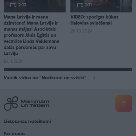
2:12
1:11
Mana Latvija ir mana
VIDEO: spocīgas kūkas
dzimtene! Mana Latvija ir
Halovīna svinēšanai
manas mājas! Asociētais
26.10.2024
profesors Jānis Eglītis un
vecmāte Linda Veidemane
dalās pārdomās par savu
Latviju
16.11.2024
Vairāk video no "Notikumi un svētki"
Lietošanas noteikumi
Par mums