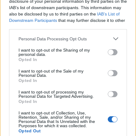
disclosure of your personal information by third parties on the
IAB’s list of downstream participants. This information may
also be disclosed by us to third parties on the
IAB’s List of
Downstream Participants
that may further disclose it to other
third parties.
32:25
1:50
Personal Data Processing Opt Outs
Bērni mūs, visus vecākus,
Fotoizstāde “Vecāki –
I want to opt-out of the Sharing of my
personal data.
kādreiz izvedīs no rāmjiem!
vienlīdzīgas iespējas”
Opted In
Noteikti! – saruna ar
15.05.2023
psiholoģijas doktori par to,
I want to opt-out of the Sale of my
kā būt labai mammai
Personal Data.
Opted In
24.05.2024
I want to opt-out of processing my
Personal Data for Targeted Advertising.
Opted In
I want to opt-out of Collection, Use,
Retention, Sale, and/or Sharing of my
Personal Data that Is Unrelated with the
Purposes for which it was collected.
1:51
0:53
Opted Out