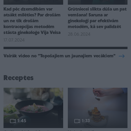
Kad pēc dzemdībām var
Grūtniecei slikta dūša un pat
atsākt mīlēties? Par drošām
vemšana! Saruna ar
un ne tik drošām
ginekoloģi par efektīvām
kontracepcijas metodēm
metodēm, kā sev palīdzēt
stāsta ginekoloģe Vija Veisa
28.06.2024
17.07.2024
Vairāk video no "Topošajiem un jaunajiem vecākiem"
Receptes
1:45
1:33