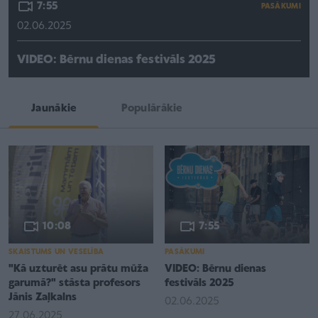
7:55
PASĀKUMI
02.06.2025
VIDEO: Bērnu dienas festivāls 2025
Jaunākie
Populārākie
10:08
7:55
SKAISTUMS UN VESELĪBA
PASĀKUMI
"Kā uzturēt asu prātu mūža
VIDEO: Bērnu dienas
garumā?" stāsta profesors
festivāls 2025
Jānis Zaļkalns
02.06.2025
27.06.2025