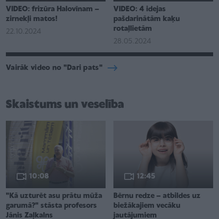
VIDEO: frizūra Halovīnam –
VIDEO: 4 idejas
zirnekļi matos!
pašdarinātām kaķu
rotaļlietām
22.10.2024
28.05.2024
Vairāk video no "Dari pats"
Skaistums un veselība
10:08
12:45
"Kā uzturēt asu prātu mūža
Bērnu redze – atbildes uz
garumā?" stāsta profesors
biežākajiem vecāku
Jānis Zaļkalns
jautājumiem