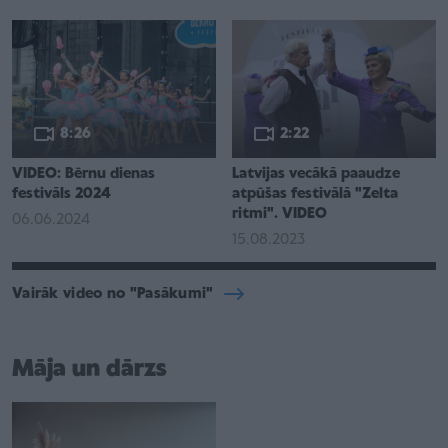
8:26
2:22
VIDEO: Bērnu dienas
Latvijas vecākā paaudze
festivāls 2024
atpūšas festivālā "Zelta
ritmi". VIDEO
06.06.2024
15.08.2023
Vairāk video no "Pasākumi"
Māja un dārzs