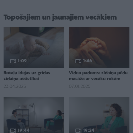
Topošajiem un jaunajiem vecākiem
1:09
1:46
Rotaļu idejas uz grīdas
Video padoms: zīdaiņa pēdu
zīdaiņa attīstībai
masāža ar vecāku rokām
23.04.2025
07.01.2025
19:44
19:24