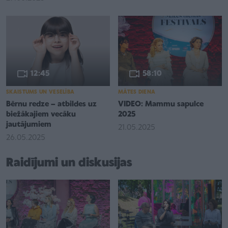
12:45
58:10
SKAISTUMS UN VESELĪBA
MĀTES DIENA
Bērnu redze – atbildes uz
VIDEO: Mammu sapulce
biežākajiem vecāku
2025
jautājumiem
21.05.2025
26.05.2025
Raidījumi un diskusijas