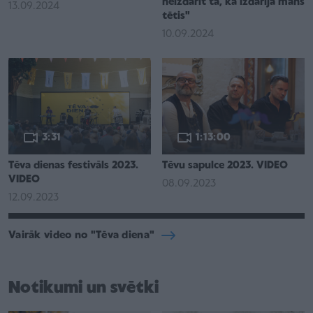
neizdarīt tā, kā izdarīja mans
13.09.2024
tētis"
10.09.2024
3:31
1:13:00
Tēva dienas festivāls 2023.
Tēvu sapulce 2023. VIDEO
VIDEO
08.09.2023
12.09.2023
Vairāk video no "Tēva diena"
Notikumi un svētki