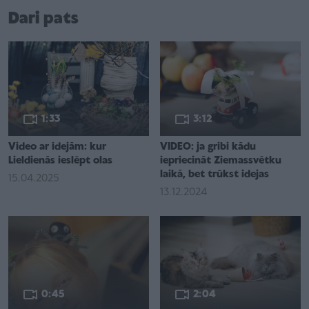
Dari pats
1:33
3:12
Video ar idejām: kur
VIDEO: ja gribi kādu
Lieldienās ieslēpt olas
iepriecināt Ziemassvētku
laikā, bet trūkst idejas
15.04.2025
13.12.2024
0:45
2:04