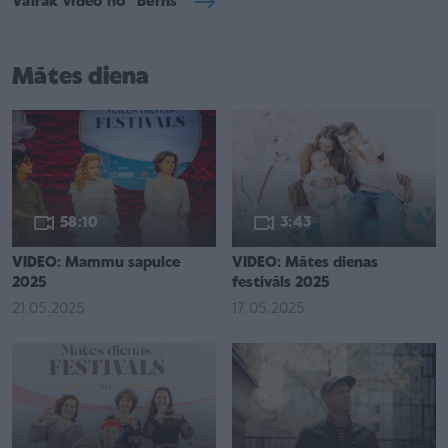
Vairāk video no "Bērns"
Mātes diena
58:10
3:43
VIDEO: Mammu sapulce
VIDEO: Mātes dienas
2025
festivāls 2025
21.05.2025
17.05.2025