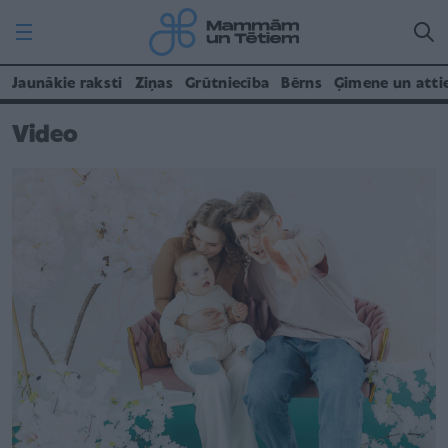
Jaunākie raksti
Ziņas
Grūtniecība
Bērns
Ģimene un atti
Video