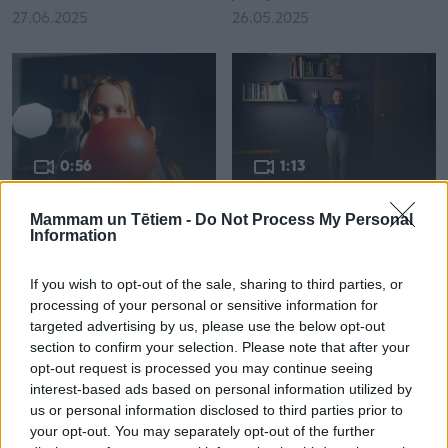
27.06.2025
26.05.2025
0:56
1:13
Video padoms: elpošanas
Trīs ikdienas vingrojumi pie
Mammam un Tētiem -
Do Not Process My Personal
vingrinājumi satraukuma
sienas skolēna stājas
Information
mazināšanai un atklepošanai
uzlabošanai
pēc slimošanas
04.12.2024
If you wish to opt-out of the sale, sharing to third parties, or
12.03.2025
processing of your personal or sensitive information for
targeted advertising by us, please use the below opt-out
Vairāk video no "Skaistums un veselība"
section to confirm your selection. Please note that after your
opt-out request is processed you may continue seeing
interest-based ads based on personal information utilized by
us or personal information disclosed to third parties prior to
Tēta un mammas lomas
your opt-out. You may separately opt-out of the further