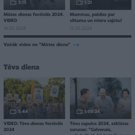
3:15
1:21
Mātes dienas festivāls 2024.
Mammas, paldies par
VIDEO
siltumu un miera sajūtu!
14.05.2024
12.05.2024
Vairāk video no "Mātes diena"
Tēva diena
5:44
1:05:24
VIDEO: Tēva dienas festivāls
Tēvu sapulce 2024, atklātas
2024
sarunas: "Galvenais,