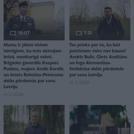
10:07
7:21
Mums ir jābūt visiem
Tas prieks par to, ka būt
laimīgiem, ka mēs dzīvojam
patriotam vairs nav kauns!
brīvā, neatkarīgā valstī.
Andris Bulis, Gints Andžāns
Brigādes ģenerālis Kaspars
un Inga Akmentiņa-
Pudāns, majors Andis Karelis
Smildziņa dalās pārdomās
un Intars Rešetins-Pētersons
par savu Latviju
dalās pārdomās par savu
16.11.2024
Latviju
16.11.2024