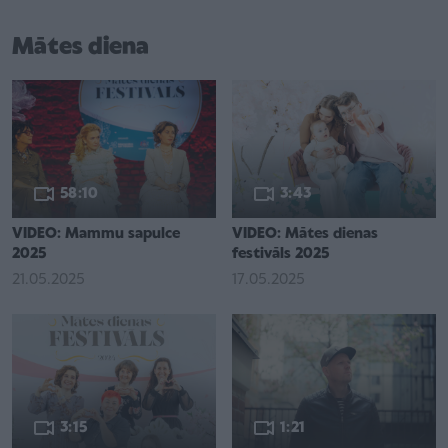
Mātes diena
58:10
3:43
VIDEO: Mammu sapulce
VIDEO: Mātes dienas
2025
festivāls 2025
21.05.2025
17.05.2025
3:15
1:21