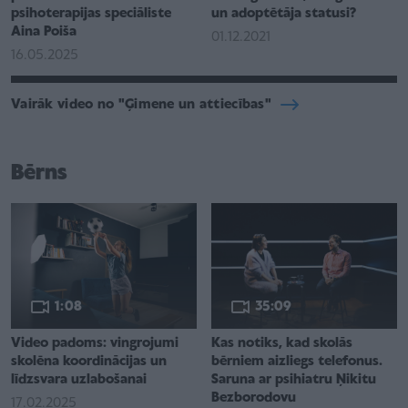
psihoterapijas speciāliste
un adoptētāja statusi?
Aina Poiša
01.12.2021
16.05.2025
Vairāk video no "Ģimene un attiecības"
Bērns
1:08
35:09
Video padoms: vingrojumi
Kas notiks, kad skolās
skolēna koordinācijas un
bērniem aizliegs telefonus.
līdzsvara uzlabošanai
Saruna ar psihiatru Ņikitu
Bezborodovu
17.02.2025