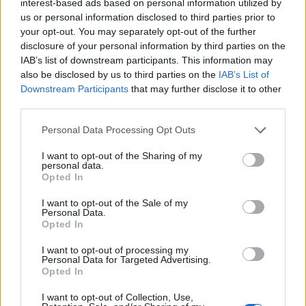
interest-based ads based on personal information utilized by
Vairāk video no "Skaistums un veselība"
us or personal information disclosed to third parties prior to
your opt-out. You may separately opt-out of the further
disclosure of your personal information by third parties on the
Tēta un mammas lomas
IAB’s list of downstream participants. This information may
also be disclosed by us to third parties on the
IAB’s List of
Downstream Participants
that may further disclose it to other
third parties.
Personal Data Processing Opt Outs
32:25
1:50
I want to opt-out of the Sharing of my
personal data.
Opted In
Bērni mūs, visus vecākus,
Fotoizstāde “Vecāki –
kādreiz izvedīs no rāmjiem!
vienlīdzīgas iespējas”
I want to opt-out of the Sale of my
Noteikti! – saruna ar
Personal Data.
15.05.2023
psiholoģijas doktori par to,
Opted In
kā būt labai mammai
I want to opt-out of processing my
24.05.2024
Personal Data for Targeted Advertising.
Opted In
I want to opt-out of Collection, Use,