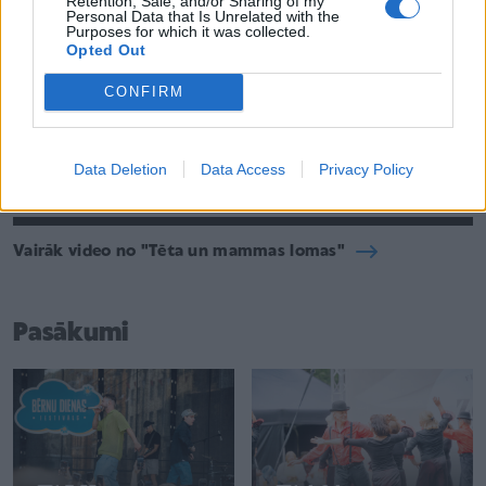
Retention, Sale, and/or Sharing of my
Personal Data that Is Unrelated with the
Purposes for which it was collected.
Opted Out
2:11
1:51
CONFIRM
Kādi ir tēvu lielākie
Ar kādu atzīmi tēti Latvijā
izaicinājumi, audzinot
sevi vērtē tēva lomā?
bērnus?
Data Deletion
Data Access
Privacy Policy
08.03.2021
26.02.2021
Vairāk video no "Tēta un mammas lomas"
Pasākumi