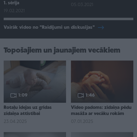
1. sērija
05.03.2021
19.02.2021
Vairāk video no "Raidījumi un diskusijas"
Topošajiem un jaunajiem vecākiem
1:09
1:46
Rotaļu idejas uz grīdas
Video padoms: zīdaiņa pēdu
zīdaiņa attīstībai
masāža ar vecāku rokām
23.04.2025
07.01.2025