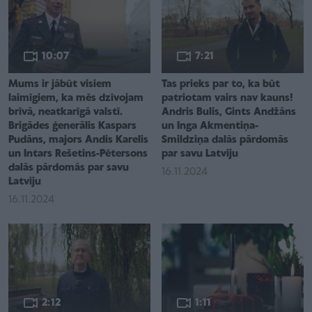
10:07
7:21
Mums ir jābūt visiem
Tas prieks par to, ka būt
laimīgiem, ka mēs dzīvojam
patriotam vairs nav kauns!
brīvā, neatkarīgā valstī.
Andris Bulis, Gints Andžāns
Brigādes ģenerālis Kaspars
un Inga Akmentiņa-
Pudāns, majors Andis Karelis
Smildziņa dalās pārdomās
un Intars Rešetins-Pētersons
par savu Latviju
dalās pārdomās par savu
16.11.2024
Latviju
16.11.2024
2:12
1:11