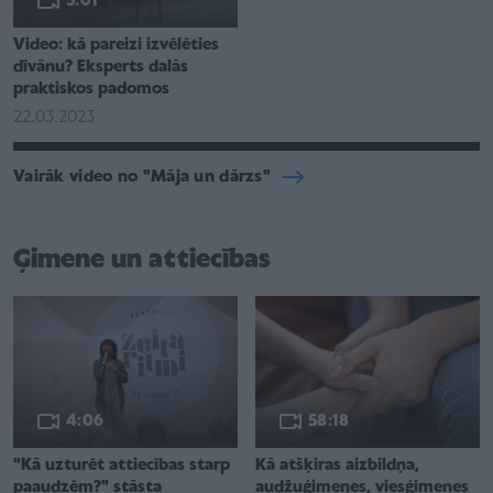
5:01
Video: kā pareizi izvēlēties
dīvānu? Eksperts dalās
praktiskos padomos
22.03.2023
Vairāk video no "Māja un dārzs"
Ģimene un attiecības
4:06
58:18
"Kā uzturēt attiecības starp
Kā atšķiras aizbildņa,
paaudzēm?" stāsta
audžuģimenes, viesģimenes