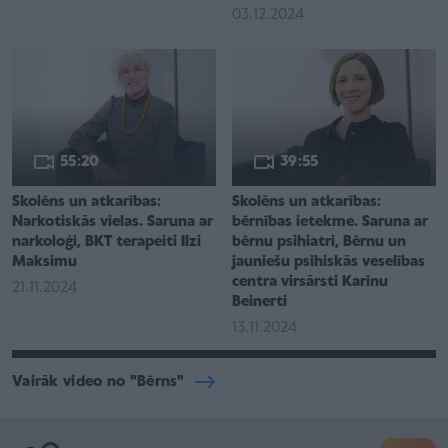
03.12.2024
55:20
39:55
Skolēns un atkarības:
Skolēns un atkarības:
Narkotiskās vielas. Saruna ar
bērnības ietekme. Saruna ar
narkoloģi, BKT terapeiti Ilzi
bērnu psihiatri, Bērnu un
Maksimu
jauniešu psihiskās veselības
centra virsārsti Karīnu
21.11.2024
Beinerti
13.11.2024
Vairāk video no "Bērns"