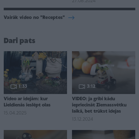
27.08.2024
Vairāk video no "Receptes"
Dari pats
1:33
3:12
Video ar idejām: kur
VIDEO: ja gribi kādu
Lieldienās ieslēpt olas
iepriecināt Ziemassvētku
laikā, bet trūkst idejas
15.04.2025
13.12.2024