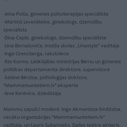
-Aina Poiša, ģimenes psihoterapijas speciāliste
-Mārtiņš Levenšteins, ginekologs, dzemdību
speciālists
-Dina Ceple, ginekoloģe, dzemdību speciāliste
-Una Bernatoviča, imidža skolas „Unastyle” vadītāja
-Inga Grencberga, rakstniece
-Ilze Kurme, Labklājības ministrijas Bērnu un ģimenes
politikas departamenta direktore, supervizore
-Sabīne Bērziņa, psiholoģijas doktore,
"Mammamuntetiem.lv" eksperte
-Ieva Kerēvica, dziedātāja
Mammu sapulci moderē: Inga Akmentiņa-Smildziņa,
vecāku organizācijas "Mammamuntetiem.lv"
vadītāja, un Lauris Subatnieks, Dailes teātra aktieris.