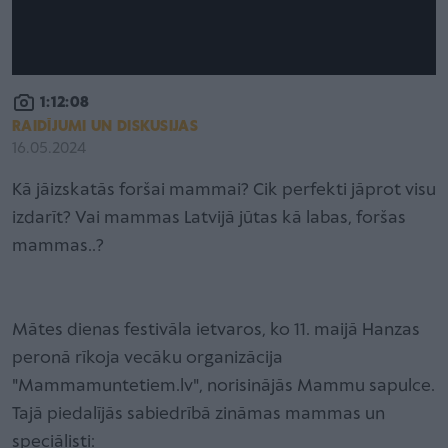
1:12:08
RAIDĪJUMI UN DISKUSIJAS
16.05.2024
Kā jāizskatās foršai mammai? Cik perfekti jāprot visu
izdarīt? Vai mammas Latvijā jūtas kā labas, foršas
mammas..?
Mātes dienas festivāla ietvaros, ko 11. maijā Hanzas
peronā rīkoja vecāku organizācija
"Mammamuntetiem.lv", norisinājās Mammu sapulce.
Tajā piedalījās sabiedrībā zināmas mammas un
speciālisti: