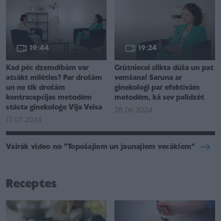
19:44
19:24
Kad pēc dzemdībām var
Grūtniecei slikta dūša un pat
atsākt mīlēties? Par drošām
vemšana! Saruna ar
un ne tik drošām
ginekoloģi par efektīvām
kontracepcijas metodēm
metodēm, kā sev palīdzēt
stāsta ginekoloģe Vija Veisa
28.06.2024
17.07.2024
Vairāk video no "Topošajiem un jaunajiem vecākiem"
Receptes