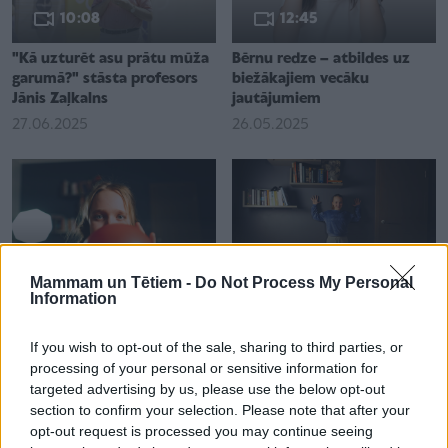
10:08
12:45
"Kā uzturēt asu prātu mūža
Bērnu redze – atbildes uz
garumā?" stāsta profesors
biežākajiem vecāku
Jānis Zaļkalns
jautājumiem
27.06.2025
26.05.2025
0:56
1:13
Mammam un Tētiem -
Do Not Process My Personal
Information
Video padoms: elpošanas
Trīs ikdienas vingrojumi pie
vingrinājumi satraukuma
sienas skolēna stājas
If you wish to opt-out of the sale, sharing to third parties, or
mazināšanai un atklepošanai
uzlabošanai
processing of your personal or sensitive information for
pēc slimošanas
04.12.2024
targeted advertising by us, please use the below opt-out
12.03.2025
section to confirm your selection. Please note that after your
opt-out request is processed you may continue seeing