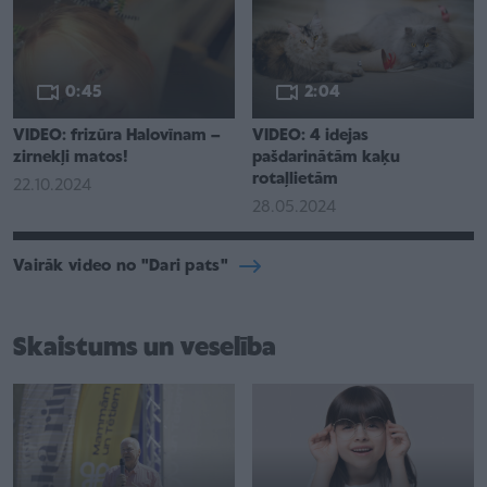
0:45
2:04
VIDEO: frizūra Halovīnam –
VIDEO: 4 idejas
zirnekļi matos!
pašdarinātām kaķu
rotaļlietām
22.10.2024
28.05.2024
Vairāk video no "Dari pats"
Skaistums un veselība