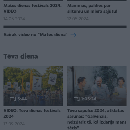
Mātes dienas festivāls 2024.
Mammas, paldies par
VIDEO
siltumu un miera sajūtu!
14.05.2024
12.05.2024
Vairāk video no "Mātes diena"
Tēva diena
5:44
1:05:24
VIDEO: Tēva dienas festivāls
Tēvu sapulce 2024, atklātas
2024
sarunas: "Galvenais,
neizdarīt tā, kā izdarīja mans
13.09.2024
tētis"