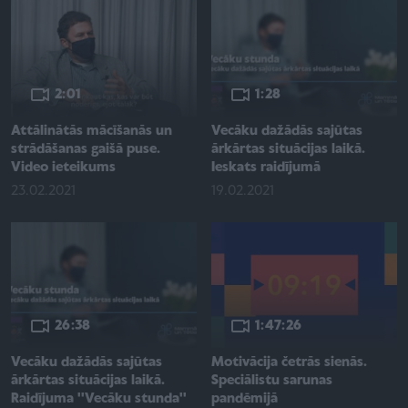
2:01
1:28
Attālinātās mācīšanās un
Vecāku dažādās sajūtas
strādāšanas gaišā puse.
ārkārtas situācijas laikā.
Video ieteikums
Ieskats raidījumā
23.02.2021
19.02.2021
26:38
1:47:26
Vecāku dažādās sajūtas
Motivācija četrās sienās.
ārkārtas situācijas laikā.
Speciālistu sarunas
Raidījuma ''Vecāku stunda''
pandēmijā