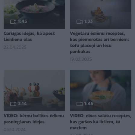
1:45
1:33
Garšīgas idejas, kā apēst
Veģetāru ēdienu receptes,
Lieldienu olas
kas piemērotas arī bērniem:
tofu plāceņi un lēcu
22.04.2025
pankūkas
19.02.2025
2:14
1:45
VIDEO: bērnu ballītes ēdienu
VIDEO: divas salātu receptes,
pasniegšanas idejas
kas garšos kā lieliem, tā
maziem
03.10.2024