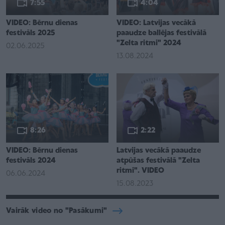
7:55
4:04
VIDEO: Bērnu dienas
VIDEO: Latvijas vecākā
festivāls 2025
paaudze ballējas festivālā
"Zelta ritmi" 2024
02.06.2025
13.08.2024
8:26
2:22
VIDEO: Bērnu dienas
Latvijas vecākā paaudze
festivāls 2024
atpūšas festivālā "Zelta
ritmi". VIDEO
06.06.2024
15.08.2023
Vairāk video no "Pasākumi"