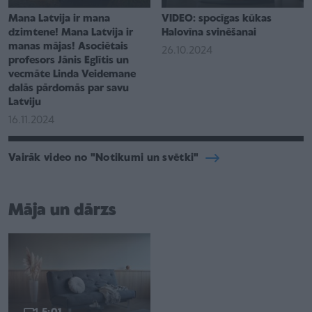
Mana Latvija ir mana
VIDEO: spocīgas kūkas
dzimtene! Mana Latvija ir
Halovīna svinēšanai
manas mājas! Asociētais
26.10.2024
profesors Jānis Eglītis un
vecmāte Linda Veidemane
dalās pārdomās par savu
Latviju
16.11.2024
Vairāk video no "Notikumi un svētki"
Māja un dārzs