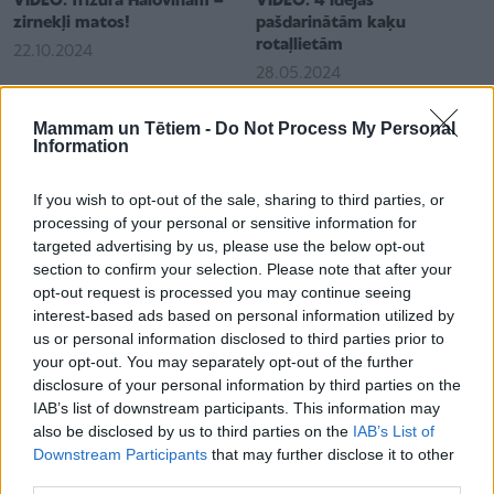
VIDEO: frizūra Halovīnam –
VIDEO: 4 idejas
zirnekļi matos!
pašdarinātām kaķu
rotaļlietām
22.10.2024
28.05.2024
Mammam un Tētiem -
Do Not Process My Personal
Vairāk video no "Dari pats"
Information
If you wish to opt-out of the sale, sharing to third parties, or
Skaistums un veselība
processing of your personal or sensitive information for
targeted advertising by us, please use the below opt-out
section to confirm your selection. Please note that after your
opt-out request is processed you may continue seeing
interest-based ads based on personal information utilized by
us or personal information disclosed to third parties prior to
your opt-out. You may separately opt-out of the further
10:08
12:45
disclosure of your personal information by third parties on the
IAB’s list of downstream participants. This information may
"Kā uzturēt asu prātu mūža
Bērnu redze – atbildes uz
also be disclosed by us to third parties on the
IAB’s List of
garumā?" stāsta profesors
biežākajiem vecāku
Downstream Participants
that may further disclose it to other
Jānis Zaļkalns
jautājumiem
third parties.