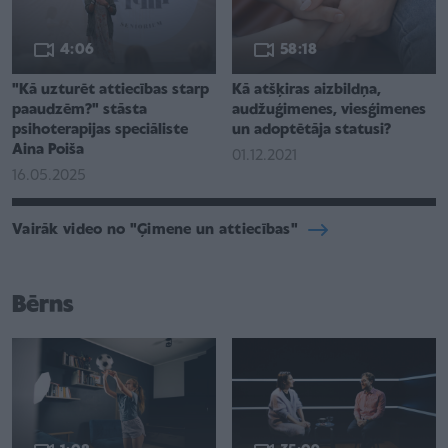
4:06
58:18
"Kā uzturēt attiecības starp
Kā atšķiras aizbildņa,
paaudzēm?" stāsta
audžuģimenes, viesģimenes
psihoterapijas speciāliste
un adoptētāja statusi?
Aina Poiša
01.12.2021
16.05.2025
Vairāk video no "Ģimene un attiecības"
Bērns