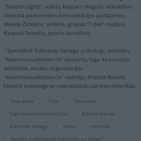
“Sudden Lights” solists, Kaspars Magurs, labklājības
ministra padomnieks komunikācijas jautājumos,
Miķelis Žideļūns, aktieris, grupas “7 dēli” mūziķis,
Kaspars Dvinskis, sporta žurnālists.
* Speciālisti: Edmunds Vanags, psihologs, pētnieks,
“Mammamuntetiem.lv” eksperts, Inga Akmentiņa-
Smildziņa, vecāku organizācijas
“Mammamuntetiem.lv” vadītāja, Kristīne Balode,
klīniskā psiholoģe ar specializāciju partnerattiecībās.
Tēva diena
Tētis
Tēva loma
Inga Akmentiņa-Smildziņa
Kristīne Balode
Edmunds Vanags
Video
Intervijas
"Vecāku organizācija mammām un tētiem"