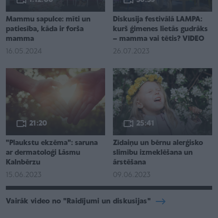
Mammu sapulce: mīti un
Diskusija festivālā LAMPA:
patiesība, kāda ir forša
kurš ģimenes lietās gudrāks
mamma
– mamma vai tētis? VIDEO
16.05.2024
26.07.2023
21:20
25:41
"Plaukstu ekzēma": saruna
Zīdaiņu un bērnu alerģisko
ar dermatoloģi Lāsmu
slimību izmeklēšana un
Kalnbērzu
ārstēšana
15.06.2023
09.06.2023
Vairāk video no "Raidījumi un diskusijas"