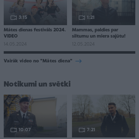
3:15
1:21
Mātes dienas festivāls 2024.
Mammas, paldies par
VIDEO
siltumu un miera sajūtu!
14.05.2024
12.05.2024
Vairāk video no "Mātes diena"
Notikumi un svētki
10:07
7:21