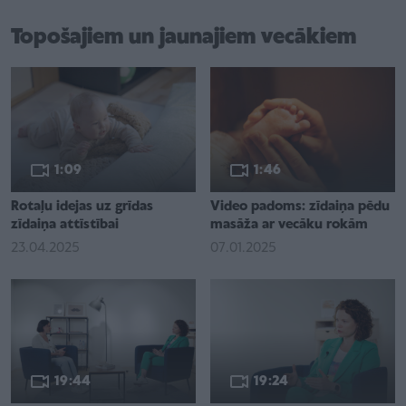
Topošajiem un jaunajiem vecākiem
1:09
1:46
Rotaļu idejas uz grīdas
Video padoms: zīdaiņa pēdu
zīdaiņa attīstībai
masāža ar vecāku rokām
23.04.2025
07.01.2025
19:44
19:24