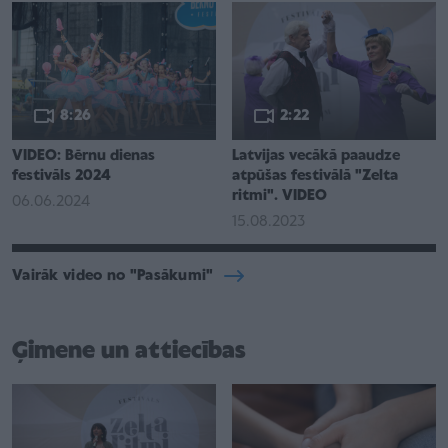
8:26
2:22
VIDEO: Bērnu dienas
Latvijas vecākā paaudze
festivāls 2024
atpūšas festivālā "Zelta
ritmi". VIDEO
06.06.2024
15.08.2023
Vairāk video no "Pasākumi"
Ģimene un attiecības