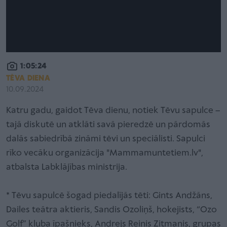
1:05:24
TĒVA DIENA
10.09.2024
Katru gadu, gaidot Tēva dienu, notiek Tēvu sapulce –
tajā diskutē un atklāti savā pieredzē un pārdomās
dalās sabiedrībā zināmi tēvi un speciālisti. Sapulci
rīko vecāku organizācija "Mammamuntetiem.lv",
atbalsta Labklājības ministrija.
* Tēvu sapulcē šogad piedalījās tēti: Gints Andžāns,
Dailes teātra aktieris, Sandis Ozoliņš, hokejists, “Ozo
Golf” kluba īpašnieks, Andrejs Reinis Zitmanis, grupas