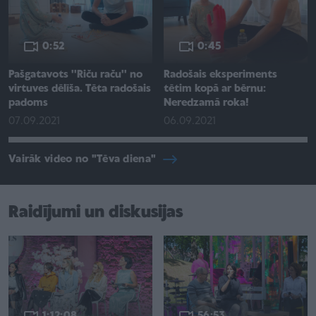
0:52
0:45
Pašgatavots ''Riču raču'' no
Radošais eksperiments
virtuves dēlīša. Tēta radošais
tētim kopā ar bērnu:
padoms
Neredzamā roka!
07.09.2021
06.09.2021
Vairāk video no "Tēva diena"
Raidījumi un diskusijas
1:12:08
56:53