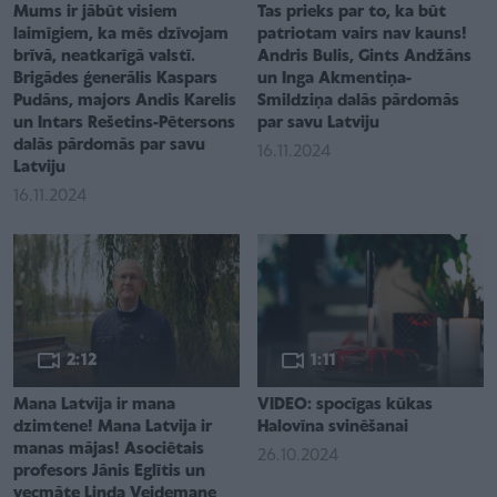
Mums ir jābūt visiem
Tas prieks par to, ka būt
laimīgiem, ka mēs dzīvojam
patriotam vairs nav kauns!
brīvā, neatkarīgā valstī.
Andris Bulis, Gints Andžāns
Brigādes ģenerālis Kaspars
un Inga Akmentiņa-
Pudāns, majors Andis Karelis
Smildziņa dalās pārdomās
un Intars Rešetins-Pētersons
par savu Latviju
dalās pārdomās par savu
16.11.2024
Latviju
16.11.2024
2:12
1:11
Mana Latvija ir mana
VIDEO: spocīgas kūkas
dzimtene! Mana Latvija ir
Halovīna svinēšanai
manas mājas! Asociētais
26.10.2024
profesors Jānis Eglītis un
vecmāte Linda Veidemane