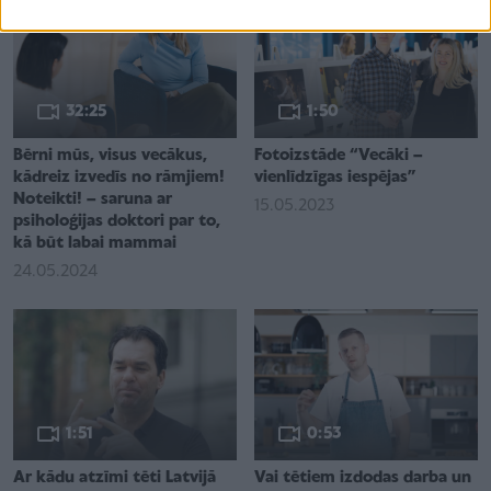
32:25
1:50
Bērni mūs, visus vecākus,
Fotoizstāde “Vecāki –
kādreiz izvedīs no rāmjiem!
vienlīdzīgas iespējas”
Noteikti! – saruna ar
15.05.2023
psiholoģijas doktori par to,
kā būt labai mammai
24.05.2024
1:51
0:53
Ar kādu atzīmi tēti Latvijā
Vai tētiem izdodas darba un