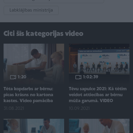
Labklājības ministrija
Citi šīs kategorijas video
1:20
1:02:39
Tēta kopdarbs ar bērnu:
Tēvu sapulce 2021: Kā tētim
picas krāsns no kartona
veidot attiecības ar bērnu
kastes. Video pamācība
mūža garumā. VIDEO
31.08.2021
10.09.2021