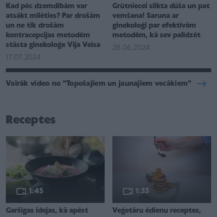
Kad pēc dzemdībām var
Grūtniecei slikta dūša un pat
atsākt mīlēties? Par drošām
vemšana! Saruna ar
un ne tik drošām
ginekoloģi par efektīvām
kontracepcijas metodēm
metodēm, kā sev palīdzēt
stāsta ginekoloģe Vija Veisa
28.06.2024
17.07.2024
Vairāk video no "Topošajiem un jaunajiem vecākiem"
Receptes
1:45
1:33
Garšīgas idejas, kā apēst
Veģetāru ēdienu receptes,