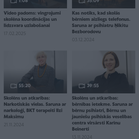
1:08
35:09
Video padoms: vingrojumi
Kas notiks, kad skolās
skolēna koordinācijas un
bērniem aizliegs telefonus.
līdzsvara uzlabošanai
Saruna ar psihiatru Ņikitu
Bezborodovu
17.02.2025
03.12.2024
55:20
39:55
Skolēns un atkarības:
Skolēns un atkarības:
Narkotiskās vielas. Saruna ar
bērnības ietekme. Saruna ar
narkoloģi, BKT terapeiti Ilzi
bērnu psihiatri, Bērnu un
Maksimu
jauniešu psihiskās veselības
centra virsārsti Karīnu
21.11.2024
Beinerti
13.11.2024