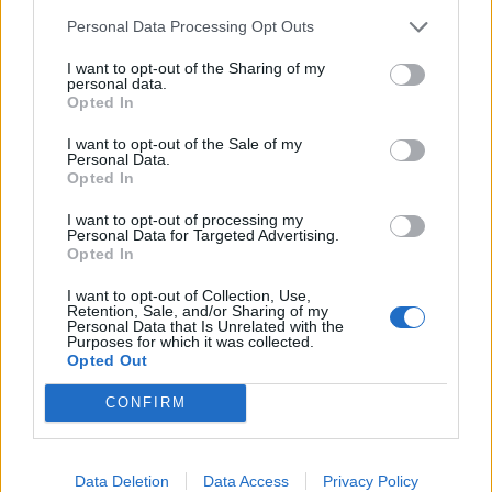
27.06.2025
26.05.2025
Personal Data Processing Opt Outs
I want to opt-out of the Sharing of my
personal data.
Opted In
I want to opt-out of the Sale of my
Personal Data.
0:56
1:13
Opted In
Video padoms: elpošanas
Trīs ikdienas vingrojumi pie
I want to opt-out of processing my
vingrinājumi satraukuma
sienas skolēna stājas
Personal Data for Targeted Advertising.
mazināšanai un atklepošanai
uzlabošanai
Opted In
pēc slimošanas
04.12.2024
I want to opt-out of Collection, Use,
12.03.2025
Retention, Sale, and/or Sharing of my
Personal Data that Is Unrelated with the
Purposes for which it was collected.
Opted Out
Vairāk video no "Skaistums un veselība"
CONFIRM
Tēta un mammas lomas
Data Deletion
Data Access
Privacy Policy