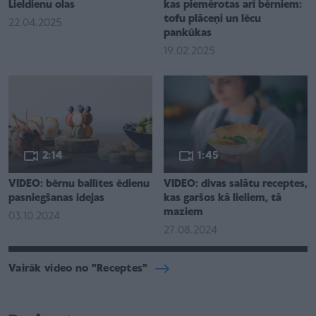
Lieldienu olas
kas piemērotas arī bērniem:
tofu plāceņi un lēcu
22.04.2025
pankūkas
19.02.2025
2:14
1:45
VIDEO: bērnu ballītes ēdienu
VIDEO: divas salātu receptes,
pasniegšanas idejas
kas garšos kā lieliem, tā
maziem
03.10.2024
27.08.2024
Vairāk video no "Receptes"