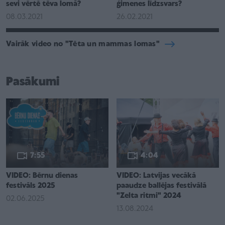
sevi vērtē tēva lomā?
ģimenes līdzsvars?
08.03.2021
26.02.2021
Vairāk video no "Tēta un mammas lomas"
Pasākumi
7:55
4:04
VIDEO: Bērnu dienas
VIDEO: Latvijas vecākā
festivāls 2025
paaudze ballējas festivālā
"Zelta ritmi" 2024
02.06.2025
13.08.2024