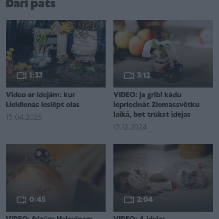
Dari pats
1:33
3:12
Video ar idejām: kur
VIDEO: ja gribi kādu
Lieldienās ieslēpt olas
iepriecināt Ziemassvētku
laikā, bet trūkst idejas
15.04.2025
13.12.2024
0:45
2:04