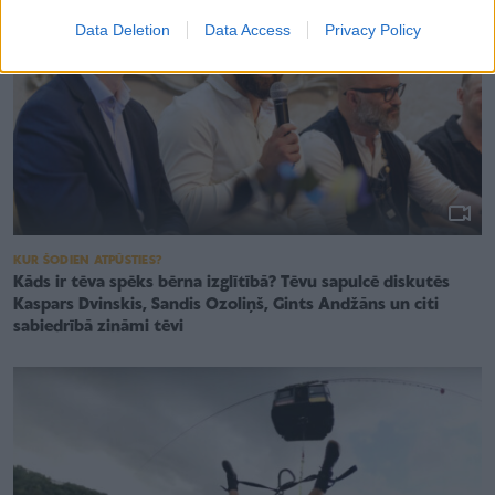
Data Deletion
Data Access
Privacy Policy
KUR ŠODIEN ATPŪSTIES?
Kāds ir tēva spēks bērna izglītībā? Tēvu sapulcē diskutēs
Kaspars Dvinskis, Sandis Ozoliņš, Gints Andžāns un citi
sabiedrībā zināmi tēvi