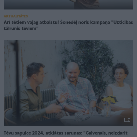
AKTUALITĀTES
Arī tētiem vajag atbalstu! Šonedēļ noris kampaņa "Uzticības
tālrunis tēviem"
Tēvu sapulce 2024, atklātas sarunas: "Galvenais, neizdarīt