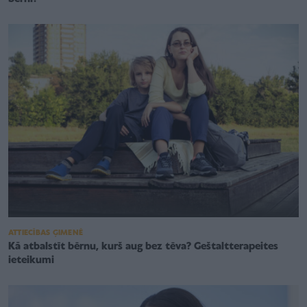
ATTIECĪBAS ĢIMENĒ
Kā atbalstīt bērnu, kurš aug bez tēva? Geštaltterapeites
ieteikumi