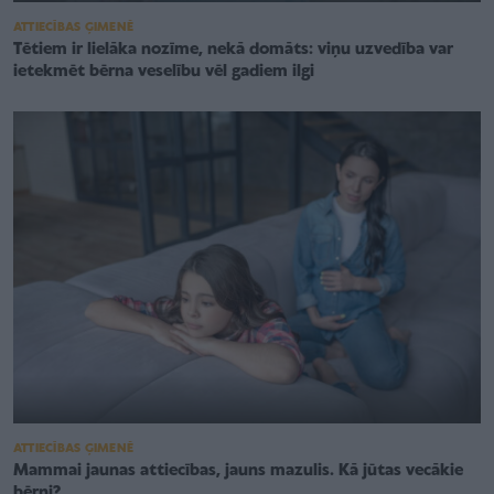
ATTIECĪBAS ĢIMENĒ
Tētiem ir lielāka nozīme, nekā domāts: viņu uzvedība var
ietekmēt bērna veselību vēl gadiem ilgi
ATTIECĪBAS ĢIMENĒ
Mammai jaunas attiecības, jauns mazulis. Kā jūtas vecākie
bērni?