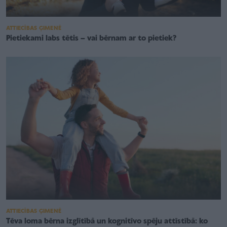
ATTIECĪBAS ĢIMENĒ
Pietiekami labs tētis – vai bērnam ar to pietiek?
ATTIECĪBAS ĢIMENĒ
Tēva loma bērna izglītībā un kognitīvo spēju attīstībā: ko