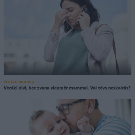
VECĀKU VIEDOKĻI
Vecāki divi, bet zvana vienmēr mammai. Vai tēvs neskaitās?