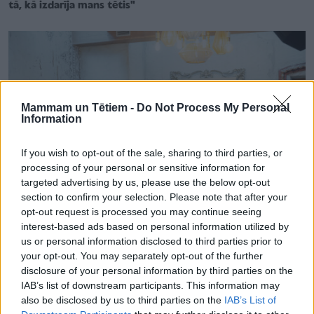
tā, kā izdarīja mans tētis"
Mammam un Tētiem -
Do Not Process My Personal
Information
If you wish to opt-out of the sale, sharing to third parties, or
processing of your personal or sensitive information for
targeted advertising by us, please use the below opt-out
section to confirm your selection. Please note that after your
opt-out request is processed you may continue seeing
interest-based ads based on personal information utilized by
us or personal information disclosed to third parties prior to
ATTIECĪBAS ĢIMENĒ
your opt-out. You may separately opt-out of the further
“Laiks, ko esmu pavadījis ar bērniem, ir vērtība, kuru
disclosure of your personal information by third parties on the
nemainītu ne pret ko!” – Sanda Ozoliņa un citu tētu atziņas
IAB’s list of downstream participants. This information may
par tēva lomu bērna izglītībā
also be disclosed by us to third parties on the
IAB’s List of