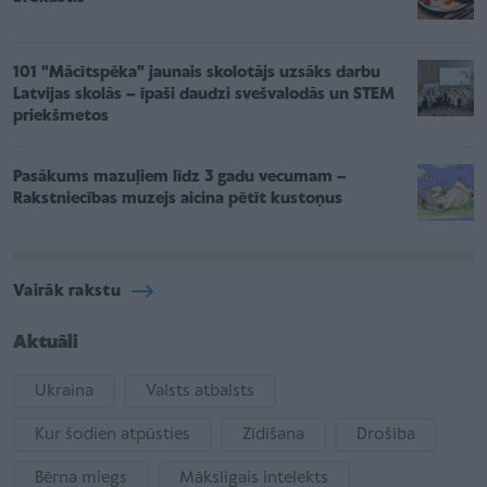
101 "Mācītspēka" jaunais skolotājs uzsāks darbu
Latvijas skolās – īpaši daudzi svešvalodās un STEM
priekšmetos
Pasākums mazuļiem līdz 3 gadu vecumam –
Rakstniecības muzejs aicina pētīt kustoņus
Vairāk rakstu
Aktuāli
Ukraina
Valsts atbalsts
Kur šodien atpūsties
Zīdīšana
Drošība
Bērna miegs
Mākslīgais intelekts