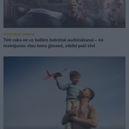
ATTIECĪBAS ĢIMENĒ
Tēti saka nē uz bailēm balstītai audzināšanai – kā
mainījusies viņu loma ģimenē, atbild paši tēvi