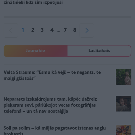
zinātnieki līdz šim izpētījuši
1
2
3
4
7
8
...
Jaunākie
Lasītākais
Velta Straume: “Esmu kā vējš – te negants, te
maigi glāstošs”
Neparasts izskaidrojums tam, kāpēc dažreiz
pieķeram sevi, pārlūkojot vecas fotogrāfijas
telefonā – un tā nav nostalģija
Soli pa solim – kā mājās pagatavot īstenas angļu
brokastis