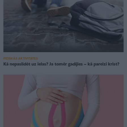
FIZISKĀS AKTIVITĀTES
Kā nepaslīdēt uz ielas? Ja tomēr gadījies – kā pareizi krist?