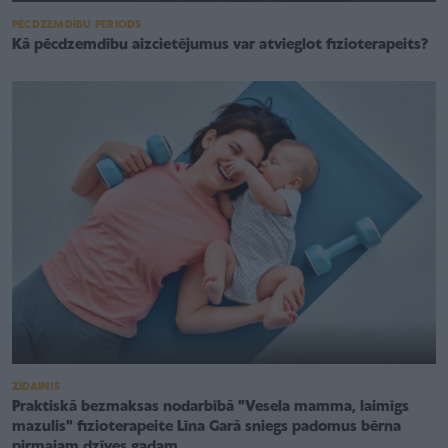
PĒCDZEMDĪBU PERIODS
Kā pēcdzemdību aizcietējumus var atvieglot fizioterapeits?
ZĪDAINIS
Praktiskā bezmaksas nodarbībā "Vesela mamma, laimīgs
mazulis" fizioterapeite Līna Garā sniegs padomus bērna
pirmajam dzīves gadam