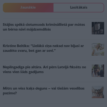
Jaunākie
Lasītākais
Stājies spēkā cietumsods krimināllietā par mātes
un bērna nāvi mājdzemdībās
Kristīne Beitika: “Lielākā cīņa nekad nav bijusi ar
zaudēto svaru, bet gan ar sevi.”
Nepilngadīga pie altāra. Arī pērn Latvijā fiksēts ne
viens vien šāds gadījums
Mitrs un vēss kaķa deguns – vai tiešām veselības
pazīme?