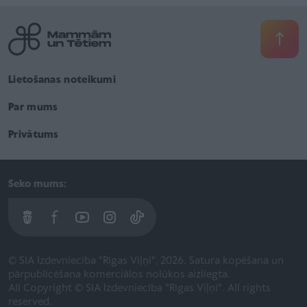
Lietošanas noteikumi
Par mums
Privātums
Seko mums:
© SIA Izdevniecība "Rīgas Viļņi", 2026. Satura kopēšana un
pārpublicēšana komerciālos nolūkos aizliegta.
All Copyright © SIA Izdevniecība "Rīgas Viļņi". All rights
reserved.