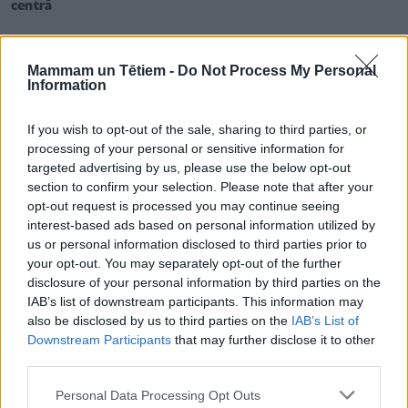
centrā
Mammam un Tētiem -
Do Not Process My Personal
Information
If you wish to opt-out of the sale, sharing to third parties, or
processing of your personal or sensitive information for
targeted advertising by us, please use the below opt-out
section to confirm your selection. Please note that after your
opt-out request is processed you may continue seeing
interest-based ads based on personal information utilized by
us or personal information disclosed to third parties prior to
your opt-out. You may separately opt-out of the further
disclosure of your personal information by third parties on the
IAB’s list of downstream participants. This information may
SLIMĪBU APRAKSTI
also be disclosed by us to third parties on the
IAB’s List of
"Nespējam klusēt par šo situāciju!" Biedrība atklāj, ka
Downstream Participants
that may further disclose it to other
jaunietis bīstami nobadināts darbinieku laika trūkuma dēļ
third parties.
Personal Data Processing Opt Outs