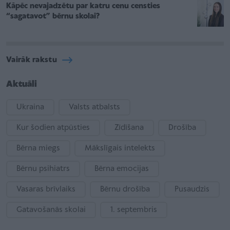
Kāpēc nevajadzētu par katru cenu censties
“sagatavot” bērnu skolai?
Vairāk rakstu
Aktuāli
Ukraina
Valsts atbalsts
Kur šodien atpūsties
Zīdīšana
Drošība
Bērna miegs
Mākslīgais intelekts
Bērnu psihiatrs
Bērna emocijas
Vasaras brīvlaiks
Bērnu drošība
Pusaudzis
Gatavošanās skolai
1. septembris