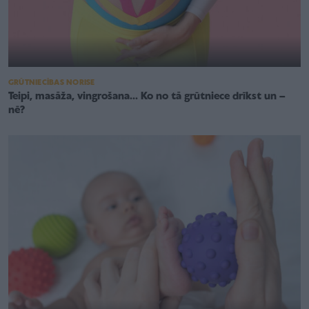
GRŪTNIECĪBAS NORISE
Teipi, masāža, vingrošana... Ko no tā grūtniece drīkst un –
nē?