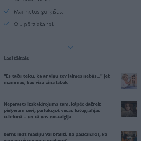
Marinētus gurķīšus;
Olu pārziešanai.
Lasītākais
"Es taču teicu, ka ar viņu tev laimes nebūs..." jeb
mammas, kas visu zina labāk
Neparasts izskaidrojums tam, kāpēc dažreiz
pieķeram sevi, pārlūkojot vecas fotogrāfijas
telefonā – un tā nav nostalģija
Bērns lūdz māsiņu vai brālīti. Kā paskaidrot, ka
ģimene pieaugumu neplāno?