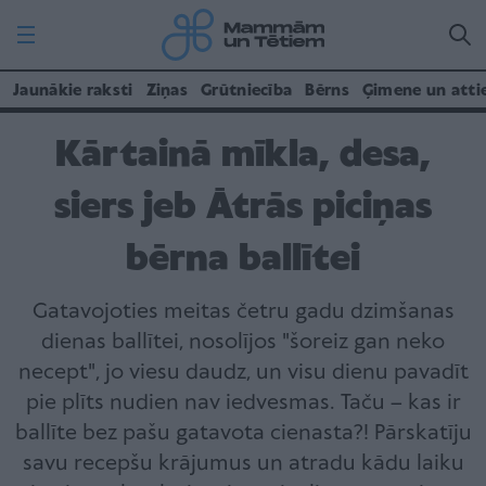
Jaunākie raksti
Ziņas
Grūtniecība
Bērns
Ģimene un atti
Kārtainā mīkla, desa,
siers jeb Ātrās piciņas
bērna ballītei
Gatavojoties meitas četru gadu dzimšanas
dienas ballītei, nosolījos "šoreiz gan neko
necept", jo viesu daudz, un visu dienu pavadīt
pie plīts nudien nav iedvesmas. Taču – kas ir
ballīte bez pašu gatavota cienasta?! Pārskatīju
savu recepšu krājumus un atradu kādu laiku