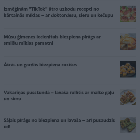
Izmēģinām "TikTok" ātro uzkodu recepti no
kārtainās mīklas – ar doktordesu, sieru un kečupu
Mūsu ģimenes iecienītais biezpiena pīrāgs ar
smilšu mīklas pamatni
Ātrās un gardās biezpiena rozītes
Vakariņas pusstundā – lavaša rullītis ar malto gaļu
un sieru
Sāļais pīrāgs no biezpiena un lavaša – arī pusaudzis
ēd!