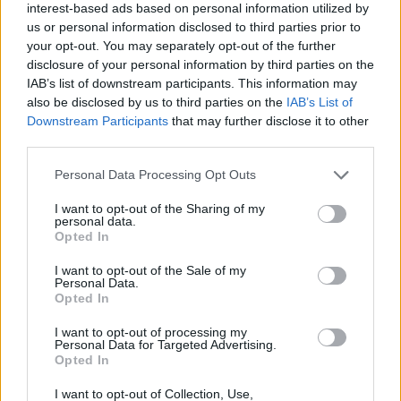
cepamo papīru, pārziež ar sakultu olu un cep
interest-based ads based on personal information utilized by
us or personal information disclosed to third parties prior to
iepriekš sakarsētā cepeškrāsnī 180 grādos
your opt-out. You may separately opt-out of the further
aptuveni 20–25 minūtes (kamēr virsiņa nedaudz
disclosure of your personal information by third parties on the
apbrūnējusi).
IAB’s list of downstream participants. This information may
also be disclosed by us to third parties on the
IAB’s List of
Downstream Participants
that may further disclose it to other
third parties.
Personal Data Processing Opt Outs
I want to opt-out of the Sharing of my
personal data.
Opted In
I want to opt-out of the Sale of my
Personal Data.
Opted In
I want to opt-out of processing my
Personal Data for Targeted Advertising.
Opted In
I want to opt-out of Collection, Use,