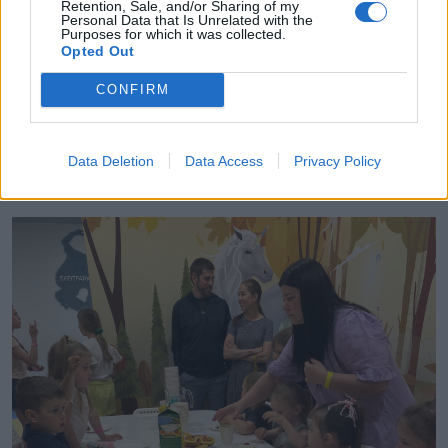
Retention, Sale, and/or Sharing of my
Personal Data that Is Unrelated with the
Patiesībā picu pildījums var būt jebkāds. Es ballītei
Purposes for which it was collected.
Opted Out
daļu gatavoju ar desu un sieru, otrai porcijai vēl
pievienoju marinētos gurķus. Iepriekš kādā reizē
CONFIRM
esmu likusi
papriku
, tikai sieru; vēl citreiz cepu
saldās piciņas ar biezpienu vai ar gabalos
Data Deletion
Data Access
Privacy Policy
sagrieztiem āboliem un kanēli.