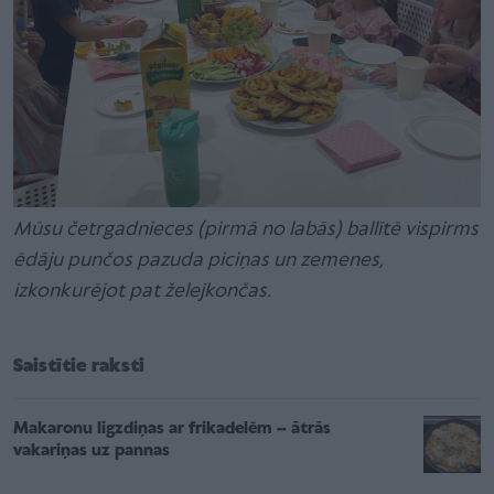
Mūsu četrgadnieces (pirmā no labās) ballītē vispirms
ēdāju punčos pazuda piciņas un zemenes,
izkonkurējot pat želejkončas.
Saistītie raksti
Makaronu ligzdiņas ar frikadelēm – ātrās
vakariņas uz pannas