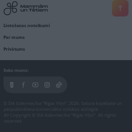
Lietošanas noteikumi
Par mums
Privātums
Seko mums:
© SIA Izdevniecība "Rīgas Viļņi", 2026. Satura kopēšana un
pārpublicēšana komerciālos nolūkos aizliegta.
All Copyright © SIA Izdevniecība "Rīgas Viļņi". All rights
reserved.