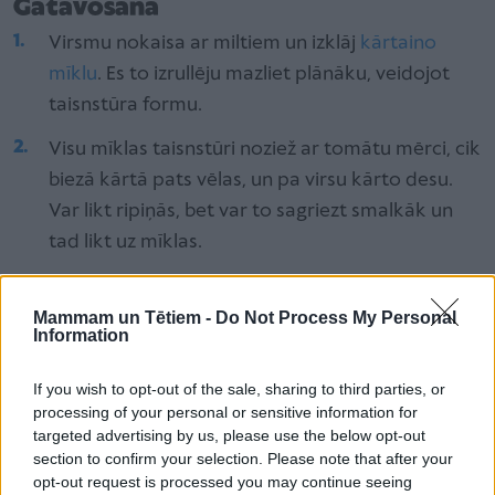
Gatavošana
Virsmu nokaisa ar miltiem un izklāj
kārtaino
mīklu
. Es to izrullēju mazliet plānāku, veidojot
taisnstūra formu.
Visu mīklas taisnstūri noziež ar tomātu mērci, cik
biezā kārtā pats vēlas, un pa virsu kārto desu.
Var likt ripiņās, bet var to sagriezt smalkāk un
tad likt uz mīklas.
Visu bagātīgi pārkaisa ar sarīvētu sieru un
gabaliņos sagrieztiem marinētiem gurķiem.
Mammam un Tētiem -
Do Not Process My Personal
Information
Tagad mīklu ar pildījumu satin, lai sanāk rullete,
If you wish to opt-out of the sale, sharing to third parties, or
un tad to sagriež ripiņās, cik biezas pats vēlas. Es
processing of your personal or sensitive information for
griezu aptuveni 2 cm biezumā.
targeted advertising by us, please use the below opt-out
section to confirm your selection. Please note that after your
Ripiņas kārto cepešpannā, kas izklāta ar
opt-out request is processed you may continue seeing