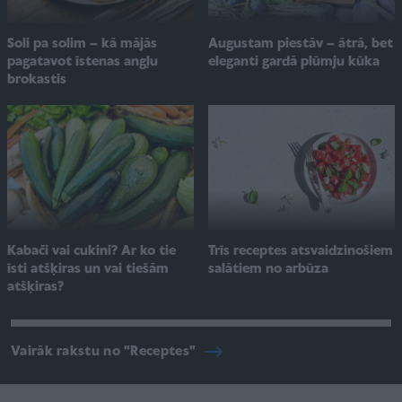
Soli pa solim – kā mājās
Augustam piestāv – ātrā, bet
pagatavot īstenas angļu
eleganti gardā plūmju kūka
brokastis
Kabači vai cukini? Ar ko tie
Trīs receptes atsvaidzinošiem
īsti atšķiras un vai tiešām
salātiem no arbūza
atšķiras?
Vairāk rakstu no "Receptes"