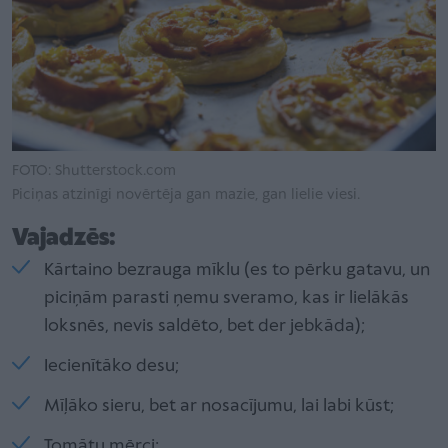
FOTO: Shutterstock.com
Piciņas atzinīgi novērtēja gan mazie, gan lielie viesi.
Vajadzēs:
Kārtaino bezrauga mīklu (es to pērku gatavu, un
piciņām parasti ņemu sveramo, kas ir lielākās
loksnēs, nevis saldēto, bet der jebkāda);
Iecienītāko desu;
Mīļāko sieru, bet ar nosacījumu, lai labi kūst;
Tomātu mērci;