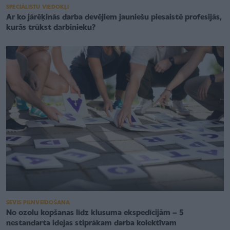
SPECIĀLISTU VIEDOKĻI
Ar ko jārēķinās darba devējiem jauniešu piesaistē profesijās,
kurās trūkst darbinieku?
SEVIS PILNVEIDOŠANA
No ozolu kopšanas līdz klusuma ekspedīcijām – 5
nestandarta idejas stiprākam darba kolektīvam