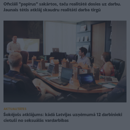
Oficiāli "papīrus" sakārtos, taču realitātē dosies uz darbu.
Jaunais tētis atklāj skaudru realitāti darba tirgū
AKTUALITĀTES
Šokējošs atklājums: kādā Latvijas uzņēmumā 12 darbinieki
cietuši no seksuālās vardarbības