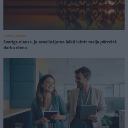
AKTUALITĀTES
Svarīga nianse, ja atvaļinājuma laikā iekrīt maija pārceltā
darba diena