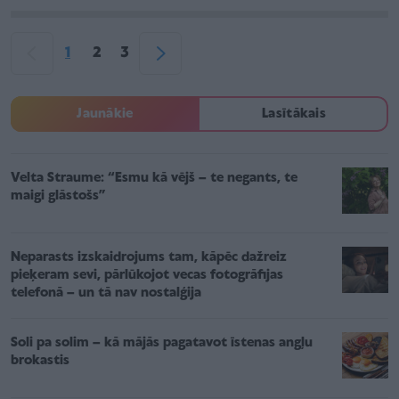
1
2
3
Jaunākie
Lasītākais
Velta Straume: “Esmu kā vējš – te negants, te
maigi glāstošs”
Neparasts izskaidrojums tam, kāpēc dažreiz
pieķeram sevi, pārlūkojot vecas fotogrāfijas
telefonā – un tā nav nostalģija
Soli pa solim – kā mājās pagatavot īstenas angļu
brokastis