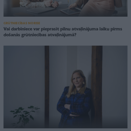
GRŪTNIECĪBAS NORISE
Vai darbiniece var pieprasīt pilnu atvaļinājuma laiku pirms
došanās grūtniecības atvaļinājumā?