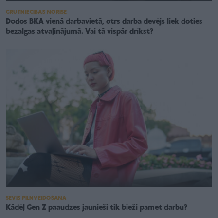
GRŪTNIECĪBAS NORISE
Dodos BKA vienā darbavietā, otrs darba devējs liek doties
bezalgas atvaļinājumā. Vai tā vispār drīkst?
SEVIS PILNVEIDOŠANA
Kādēļ Gen Z paaudzes jaunieši tik bieži pamet darbu?