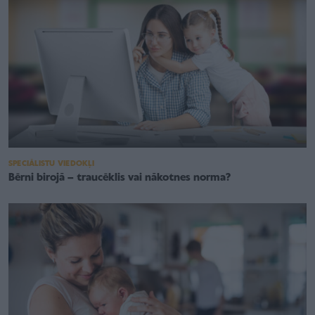
SPECIĀLISTU VIEDOKĻI
Bērni birojā – traucēklis vai nākotnes norma?