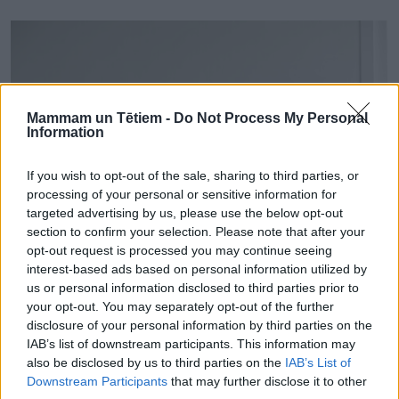
Mammam un Tētiem -
Do Not Process My Personal
Information
If you wish to opt-out of the sale, sharing to third parties, or
processing of your personal or sensitive information for
targeted advertising by us, please use the below opt-out
section to confirm your selection. Please note that after your
opt-out request is processed you may continue seeing
interest-based ads based on personal information utilized by
us or personal information disclosed to third parties prior to
SPECIĀLISTU VIEDOKĻI
your opt-out. You may separately opt-out of the further
Pilnībā “atslēgties” no darbiem vai daļēji būt pieejamam –
disclosure of your personal information by third parties on the
par ko liecina mūsu atvaļinājuma paradumi?
IAB’s list of downstream participants. This information may
also be disclosed by us to third parties on the
IAB’s List of
Downstream Participants
that may further disclose it to other