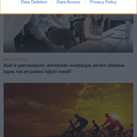
Data Deletion
Data Access
Privacy Policy
AKTUALITĀTES
Dati ir pārsteidzoši: darbinieki neatļaujas atvērt slimības
lapas vai arī patiesi bijuši veseli!