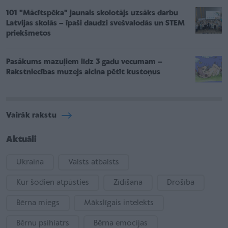
101 "Mācītspēka" jaunais skolotājs uzsāks darbu
Latvijas skolās – īpaši daudzi svešvalodās un STEM
priekšmetos
Pasākums mazuļiem līdz 3 gadu vecumam –
Rakstniecības muzejs aicina pētīt kustoņus
Vairāk rakstu
Aktuāli
Ukraina
Valsts atbalsts
Kur šodien atpūsties
Zīdīšana
Drošība
Bērna miegs
Mākslīgais intelekts
Bērnu psihiatrs
Bērna emocijas