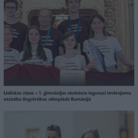
Lieliskas ziņas – 1. ģimnāzijas skolniece ieguvusi ievērojamu
atzinību lingvistikas olimpiādē Rumānijā