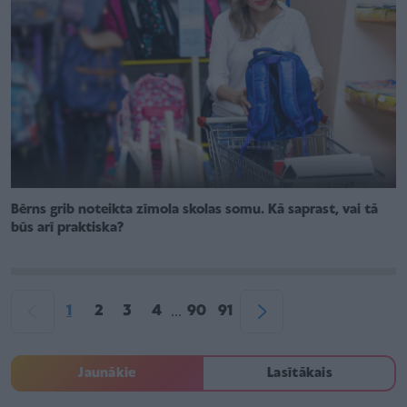
Bērns grib noteikta zīmola skolas somu. Kā saprast, vai tā
būs arī praktiska?
1
2
3
4
90
91
...
Jaunākie
Lasītākais