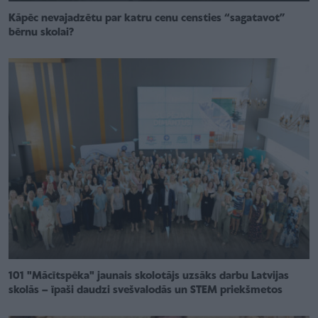
Kāpēc nevajadzētu par katru cenu censties “sagatavot”
bērnu skolai?
101 "Mācītspēka" jaunais skolotājs uzsāks darbu Latvijas
skolās – īpaši daudzi svešvalodās un STEM priekšmetos