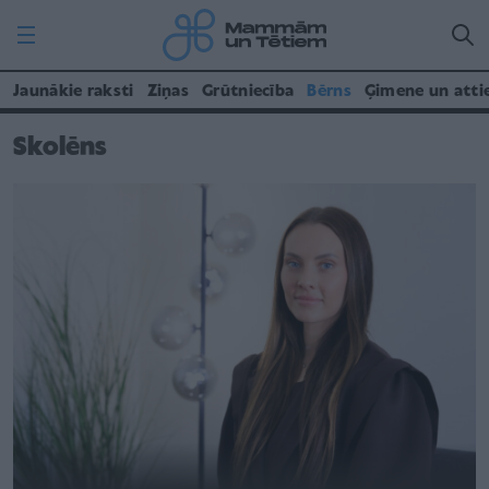
Jaunākie raksti
Ziņas
Grūtniecība
Bērns
Ģimene un atti
Skolēns