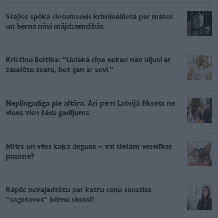
Stājies spēkā cietumsods krimināllietā par mātes
un bērna nāvi mājdzemdībās
Kristīne Beitika: “Lielākā cīņa nekad nav bijusi ar
zaudēto svaru, bet gan ar sevi.”
Nepilngadīga pie altāra. Arī pērn Latvijā fiksēts ne
viens vien šāds gadījums
Mitrs un vēss kaķa deguns – vai tiešām veselības
pazīme?
Kāpēc nevajadzētu par katru cenu censties
“sagatavot” bērnu skolai?