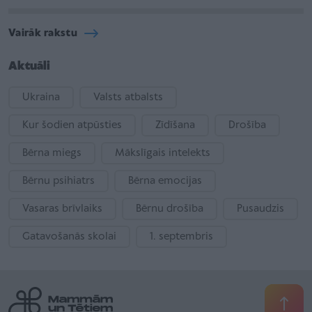
Vairāk rakstu
Aktuāli
Ukraina
Valsts atbalsts
Kur šodien atpūsties
Zīdīšana
Drošība
Bērna miegs
Mākslīgais intelekts
Bērnu psihiatrs
Bērna emocijas
Vasaras brīvlaiks
Bērnu drošība
Pusaudzis
Gatavošanās skolai
1. septembris