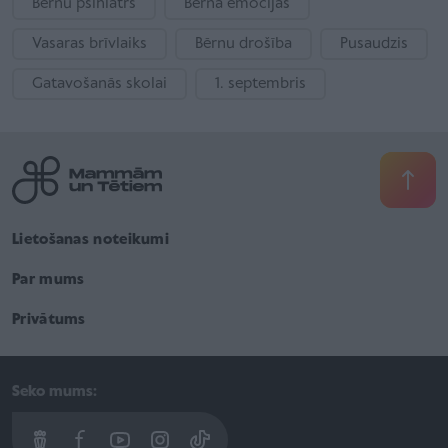
Bērnu psihiatrs
Bērna emocijas
Vasaras brīvlaiks
Bērnu drošība
Pusaudzis
Gatavošanās skolai
1. septembris
Lietošanas noteikumi
Par mums
Privātums
Seko mums: