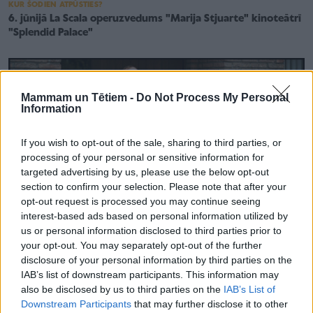
KUR ŠODIEN ATPŪSTIES?
6. jūnijā La Scala operuzvedums "Marija Stjuarte" kinoteātrī
"Splendid Palace"
Mammam un Tētiem -
Do Not Process My Personal
Information
If you wish to opt-out of the sale, sharing to third parties, or
processing of your personal or sensitive information for
targeted advertising by us, please use the below opt-out
section to confirm your selection. Please note that after your
opt-out request is processed you may continue seeing
interest-based ads based on personal information utilized by
us or personal information disclosed to third parties prior to
your opt-out. You may separately opt-out of the further
disclosure of your personal information by third parties on the
KUR ŠODIEN ATPŪSTIES?
IAB’s list of downstream participants. This information may
Latvijā sāk izrādīt aizvadītā gada skatītāju iecienītāko
also be disclosed by us to third parties on the
IAB’s List of
Eiropas filmu „Ardievu, nevainība!”
Downstream Participants
that may further disclose it to other