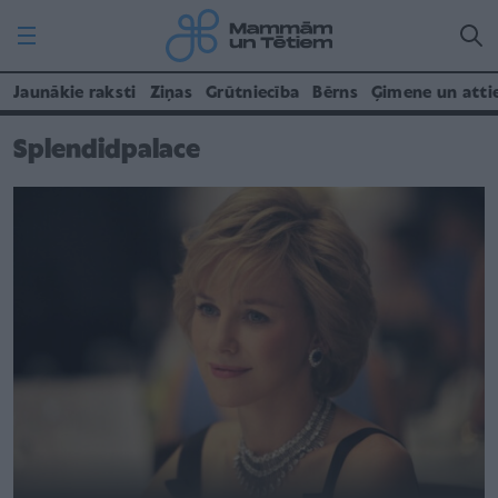
Jaunākie raksti
Ziņas
Grūtniecība
Bērns
Ģimene un atti
Splendidpalace