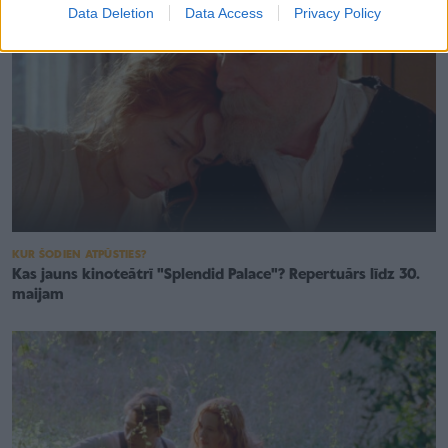
Data Deletion
Data Access
Privacy Policy
KUR ŠODIEN ATPŪSTIES?
Kas jauns kinoteātrī "Splendid Palace"? Repertuārs līdz 30.
maijam