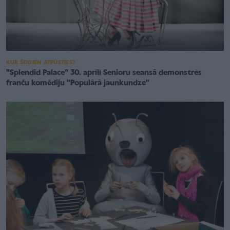
KUR ŠODIEN ATPŪSTIES?
"Splendid Palace" 30. aprīlī Senioru seansā demonstrēs
franču komēdiju "Populārā jaunkundze"