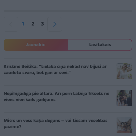
1
2
3
Jaunākie
Lasītākais
Kristīne Beitika: “Lielākā cīņa nekad nav bijusi ar
zaudēto svaru, bet gan ar sevi.”
Nepilngadīga pie altāra. Arī pērn Latvijā fiksēts ne
viens vien šāds gadījums
Mitrs un vēss kaķa deguns – vai tiešām veselības
pazīme?