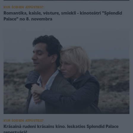
KUR ŠODIEN ATPŪSTIES?
Romantika, kaisle, vēsture, smiekli - kinoteātrī "Splendid
Palace" no 8. novembra
KUR ŠODIEN ATPŪSTIES?
Krāsainā rudenī krāsains kino. Ieskaties Splendid Palace
repertuārā!