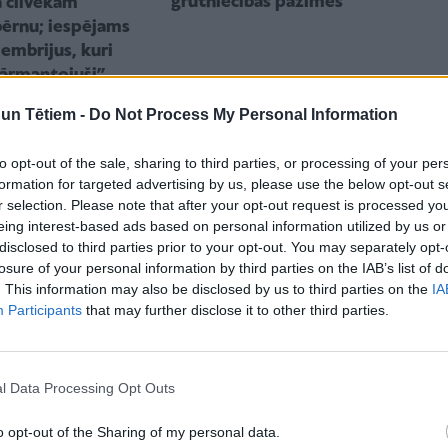
grūtniecības pazīmes
 cilvēkam
bērnu; iespējams
 embrijus, kuri
pārmantojuši”
n Tētiem -
Do Not Process My Personal Information
to opt-out of the sale, sharing to third parties, or processing of your per
formation for targeted advertising by us, please use the below opt-out s
r selection. Please note that after your opt-out request is processed y
eing interest-based ads based on personal information utilized by us or
disclosed to third parties prior to your opt-out. You may separately opt-
losure of your personal information by third parties on the IAB’s list of
. This information may also be disclosed by us to third parties on the
IA
soloģi Kristīni
ĢIMENES VEIDOŠANA
Participants
that may further disclose it to other third parties.
Kā saņemties pirmajam vai
attiecības un
nākamajam bērnam?
cības laikā
l Data Processing Opt Outs
o opt-out of the Sharing of my personal data.