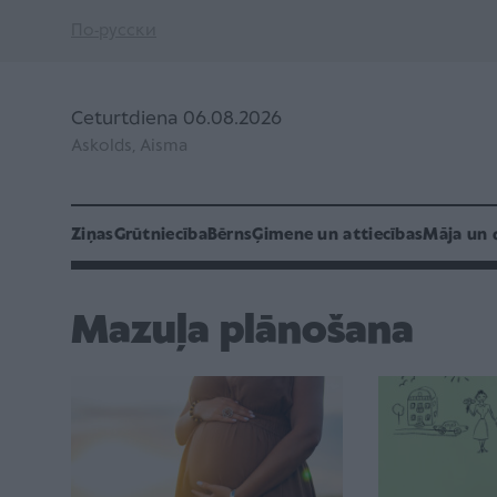
По-русски
Ceturtdiena 06.08.2026
Askolds, Aisma
Ziņas
Grūtniecība
Bērns
Ģimene un attiecības
Māja un 
Mazuļa plānošana