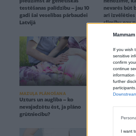
piedzimst ar ģenētiskās
nenozīmē, ka
testēšanas palīdzību – jau 10
nevarēs būt 
gadi šai veselības pārbaudei
arī izvēlēties
Latvijā
slimību nav 
Mammam u
If you wish 
sensitive in
confirm you
continue se
information 
further disc
participants
MAZUĻA PLĀNOŠANA
Saruna ar sek
Downstream 
Uzturs un auglība – ko
Balodi: Pāra 
nevajadzētu ēst, ja plāno
sekss grūtnie
grūtniecību?
Persona
I want t