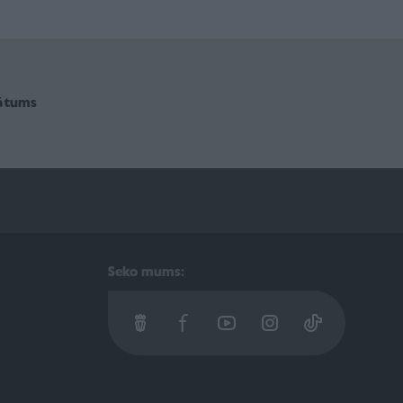
vātums
Seko mums: