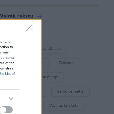
Vairāk rakstu
Aktuāli
sonal or
ection to
Ukraina
Valsts atbalsts
ou may
 personal
out of the
Kur šodien atpūsties
Zīdīšana
 downstream
B’s List of
Drošība
Bērna miegs
Mākslīgais intelekts
Bērnu psihiatrs
Bērna emocijas
Vasaras brīvlaiks