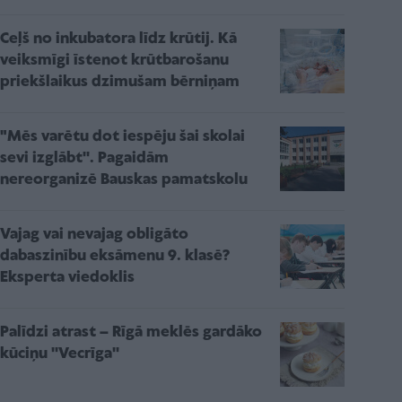
Ceļš no inkubatora līdz krūtij. Kā
veiksmīgi īstenot krūtbarošanu
priekšlaikus dzimušam bērniņam
"Mēs varētu dot iespēju šai skolai
sevi izglābt''. Pagaidām
nereorganizē Bauskas pamatskolu
Vajag vai nevajag obligāto
dabaszinību eksāmenu 9. klasē?
Eksperta viedoklis
Palīdzi atrast – Rīgā meklēs gardāko
kūciņu ''Vecrīga''