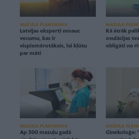
MAZUĻA PLĀN
MAZUĻA PLĀNOŠANA
Kā ātrāk pali
Latvijas eksperti nosauc
ovulācijas tes
vecumu, kas ir
obligāti no rī
vispiemērotākais, lai kļūtu
par māti
MAZUĻA PLĀNOŠANA
MAZUĻA PLĀN
Ap 300 mazuļu gadā
Ginekoloģe: 