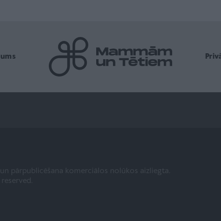
mums
Pri
a un pārpublicēšana komerciālos nolūkos aizliegta.
s reserved.