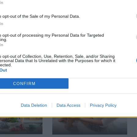
In
o opt-out of the Sale of my Personal Data.
In
to opt-out of processing my Personal Data for Targeted
ing.
In
OŠANA
MAZUĻA PLĀNOŠANA
i jāmīlējas, lai
Neauglības diagnostika un
o opt-out of Collection, Use, Retention, Sale, and/or Sharing
ersonal Data that Is Unrelated with the Purposes for which it
u apaugļošanās?
ārstēšana „Northway” klīnikā
lected.
Out
– īpaši saudzīga un efektīva
CONFIRM
Data Deletion
Data Access
Privacy Policy