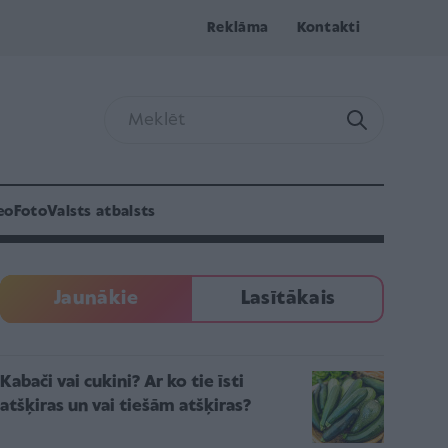
Reklāma
Kontakti
eo
Foto
Valsts atbalsts
Jaunākie
Lasītākais
Kabači vai cukini? Ar ko tie īsti
atšķiras un vai tiešām atšķiras?