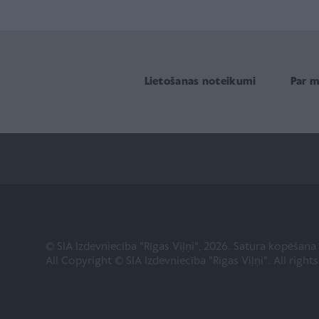
Lietošanas noteikumi
Par 
© SIA Izdevniecība "Rīgas Viļņi", 2026. Satura kopēšan
All Copyright © SIA Izdevniecība "Rīgas Viļņi". All right