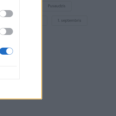
Bērnu drošība
Pusaudzis
Gatavošanās skolai
1. septembris