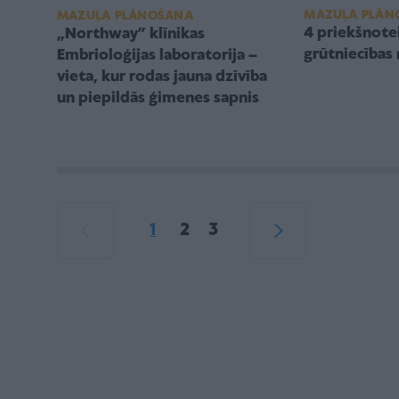
MAZUĻA PLĀN
MAZUĻA PLĀNOŠANA
4 priekšnote
„Northway” klīnikas
grūtniecības 
Embrioloģijas laboratorija –
vieta, kur rodas jauna dzīvība
un piepildās ģimenes sapnis
1
2
3