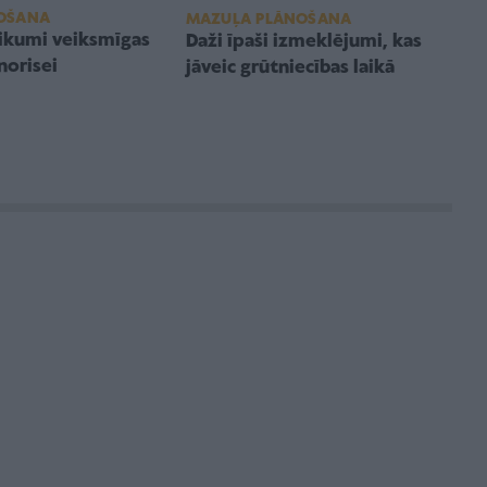
OŠANA
MAZUĻA PLĀNOŠANA
ikumi veiksmīgas
Daži īpaši izmeklējumi, kas
norisei
jāveic grūtniecības laikā