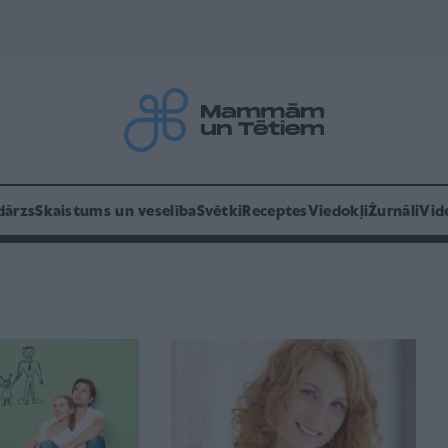
dārzs
Skaistums un veselība
Svētki
Receptes
Viedokļi
Žurnāli
Vid