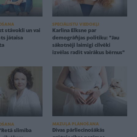
OŠANA
SPECIĀLISTU VIEDOKĻI
kt stāvoklī un vai
Karlīna Elksne par
ts jātaisa
demogrāfijas politiku: "Jau
ta
sākotnēji laimīgi cilvēki
izvēlas radīt vairākus bērnus"
MAZUĻA PLĀNOŠANA
OŠANA
Divas pārliecinošākās
“Retā slimība