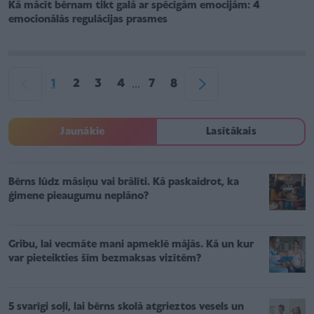
Kā mācīt bērnam tikt galā ar spēcīgām emocijām: 4
emocionālās regulācijas prasmes
1
2
3
4
7
8
...
Jaunākie
Lasītākais
Bērns lūdz māsiņu vai brālīti. Kā paskaidrot, ka
ģimene pieaugumu neplāno?
Gribu, lai vecmāte mani apmeklē mājās. Kā un kur
var pieteikties šīm bezmaksas vizītēm?
5 svarīgi soļi, lai bērns skolā atgrieztos vesels un