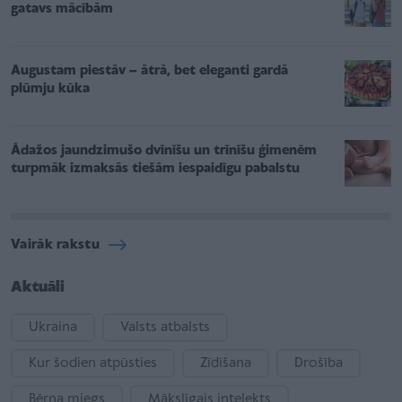
gatavs mācībām
Augustam piestāv – ātrā, bet eleganti gardā
plūmju kūka
Ādažos jaundzimušo dvīnīšu un trīnīšu ģimenēm
turpmāk izmaksās tiešām iespaidīgu pabalstu
Vairāk rakstu
Aktuāli
Ukraina
Valsts atbalsts
Kur šodien atpūsties
Zīdīšana
Drošība
Bērna miegs
Mākslīgais intelekts