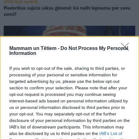
ATTIECĪBAS ĢIMENĒ
Piederības sajūta sākas ģimenē: kā radīt lepnumu par savu
zemi?
Mammam un Tētiem -
Do Not Process My Personal
Information
If you wish to opt-out of the sale, sharing to third parties, or
processing of your personal or sensitive information for
targeted advertising by us, please use the below opt-out
section to confirm your selection. Please note that after your
opt-out request is processed you may continue seeing
interest-based ads based on personal information utilized by
us or personal information disclosed to third parties prior to
your opt-out. You may separately opt-out of the further
disclosure of your personal information by third parties on the
DVĪŅI, TRĪŅI UN VAIRĀK
NBS dižkareivis Kaspars Polis – no misijas Kosovā līdz
IAB’s list of downstream participants. This information may
īpašam uzdevumam aprūpēt jaundzimušus dvīņus
also be disclosed by us to third parties on the
IAB’s List of