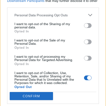
Downstream Participants
that may further disclose it to other
third parties.
Personal Data Processing Opt Outs
I want to opt-out of the Sharing of my
personal data.
Opted In
I want to opt-out of the Sale of my
Personal Data.
Opted In
I want to opt-out of processing my
Personal Data for Targeted Advertising.
Opted In
I want to opt-out of Collection, Use,
Retention, Sale, and/or Sharing of my
BĒRNUDĀRZNIEKS
Personal Data that Is Unrelated with the
6 prasmes, kas piemīt bērniem ar augstu emocionālo
Purposes for which it was collected.
inteliģenci
Opted Out
CONFIRM