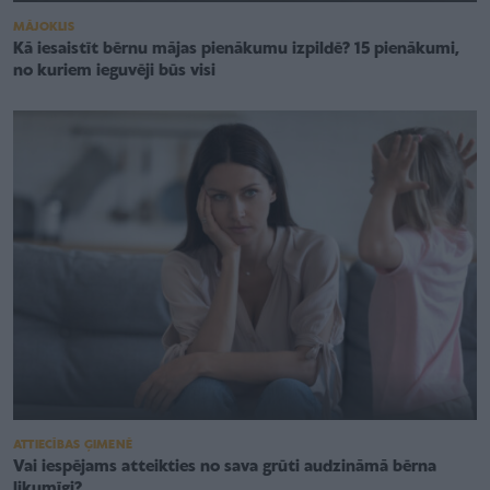
MĀJOKLIS
Kā iesaistīt bērnu mājas pienākumu izpildē? 15 pienākumi,
no kuriem ieguvēji būs visi
ATTIECĪBAS ĢIMENĒ
Vai iespējams atteikties no sava grūti audzināmā bērna
likumīgi?