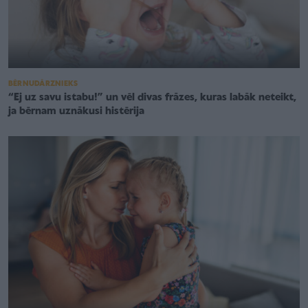
BĒRNUDĀRZNIEKS
“Ej uz savu istabu!” un vēl divas frāzes, kuras labāk neteikt,
ja bērnam uznākusi histērija