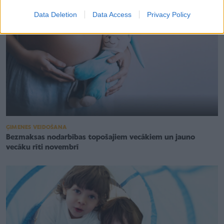
Data Deletion
Data Access
Privacy Policy
ĢIMENES VEIDOŠANA
Bezmaksas nodarbības topošajiem vecākiem un jauno
vecāku rīti novembrī