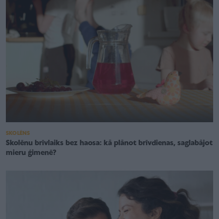
SKOLĒNS
Skolēnu brīvlaiks bez haosa: kā plānot brīvdienas, saglabājot
mieru ģimenē?