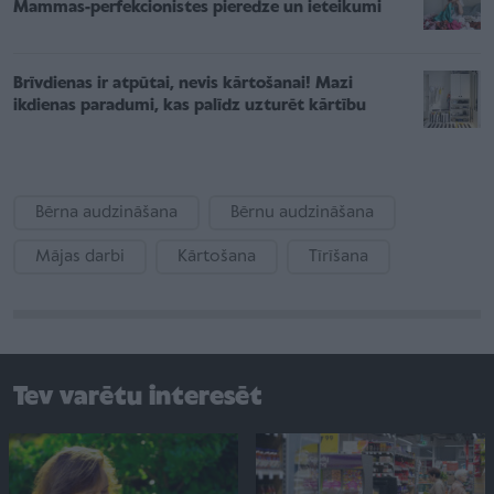
Mammas-perfekcionistes pieredze un ieteikumi
Brīvdienas ir atpūtai, nevis kārtošanai! Mazi
ikdienas paradumi, kas palīdz uzturēt kārtību
Bērna audzināšana
Bērnu audzināšana
Mājas darbi
Kārtošana
Tīrīšana
Tev varētu interesēt