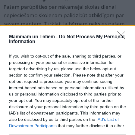
Pašam parūpēties par nākamajai skolas dienai
nepieciešamo skolēnam palīdz būt atbildīgam par
savām mantām. Turklāt, ja bērnam nāksies pašam
atcerēties, kas jāņem līdzi bez vecāku
Mammam un Tētiem -
Do Not Process My Personal
atgādinājumiem, tas var sniegt mācību (dažreiz
Information
rūgtu, bet noderīgu) par sekām, kas notiek, ja
If you wish to opt-out of the sale, sharing to third parties, or
nepadomā uz priekšu. Ieguvumi: patstāvība,
processing of your personal or sensitive information for
atbildība, plānošana.
targeted advertising by us, please use the below opt-out
section to confirm your selection. Please note that after your
opt-out request is processed you may continue seeing
Istabas kārtošana
interest-based ads based on personal information utilized by
Kārtības uzturēšana (mantu sakārtošana, gultas
us or personal information disclosed to third parties prior to
your opt-out. You may separately opt-out of the further
saklāšana, tīrības uzturēšana) bērnam palīdz uztvert
disclosure of your personal information by third parties on the
savu istabu kā telpu, kurā viņš pats ir kungs un
IAB’s list of downstream participants. This information may
saimnieks. Tas ir arī veids, kā iemācīt, ka tīrība un
also be disclosed by us to third parties on the
IAB’s List of
Downstream Participants
that may further disclose it to other
kārtība rada mieru un labu noskaņojumu. Ieguvumi:
third parties.