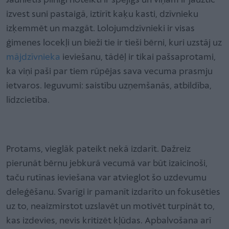
Jaunietis pilnīgi noteikti ir spējīgs un viņam ir jāuztic
izvest suni pastaigā, iztīrīt kaķu kasti, dzīvnieku
izķemmēt un mazgāt. Lolojumdzīvnieki ir visas
ģimenes locekļi un bieži tie ir tieši bērni, kuri uzstāj uz
mājdzīvnieka
ieviešanu, tādēļ ir tikai pašsaprotami,
ka viņi paši par tiem rūpējas sava vecuma prasmju
ietvaros. Ieguvumi: saistību uzņemšanās, atbildība,
līdzcietība.
Protams, vieglāk pateikt nekā izdarīt. Dažreiz
pierunāt bērnu jebkurā vecumā var būt izaicinoši,
taču rutīnas ieviešana var atvieglot šo uzdevumu
deleģēšanu. Svarīgi ir pamanīt izdarīto un fokusēties
uz to, neaizmirstot uzslavēt un motivēt turpināt to,
kas izdevies, nevis kritizēt kļūdas. Apbalvošana arī