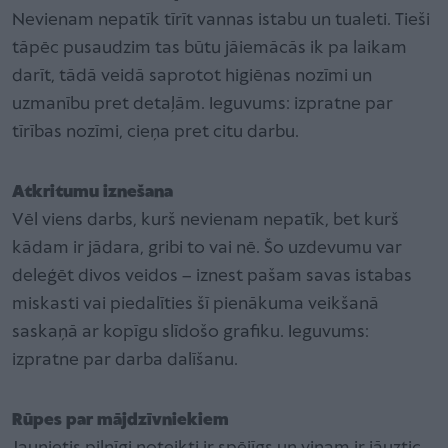
Nevienam nepatīk tīrīt vannas istabu un tualeti. Tieši
tāpēc pusaudzim tas būtu jāiemācās ik pa laikam
darīt, tādā veidā saprotot higiēnas nozīmi un
uzmanību pret detaļām. Ieguvums: izpratne par
tīrības nozīmi, cieņa pret citu darbu.
Atkritumu iznešana
Vēl viens darbs, kurš nevienam nepatīk, bet kurš
kādam ir jādara, gribi to vai nē. Šo uzdevumu var
deleģēt divos veidos – iznest pašam savas istabas
miskasti vai piedalīties šī pienākuma veikšanā
saskaņā ar kopīgu slīdošo grafiku. Ieguvums:
izpratne par darba dalīšanu.
Rūpes par mājdzīvniekiem