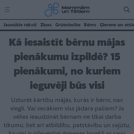
Jaunākie raksti
Ziņas
Grūtniecība
Bērns
Ģimene un atti
Kā iesaistīt bērnu mājas
pienākumu izpildē? 15
pienākumi, no kuriem
ieguvēji būs visi
Uzturēt kārtību mājās, kurās ir bērni, nav
viegli. Vai vecākiem viss jādara pašiem? Ja
vēlies ieaudzināt bērnam ne tikai darba
tikumu, bet arī atbildību, patstāvību un sajūtu,
ka viņi ir pilnvērtīgi ģimenes locekļi ar savu