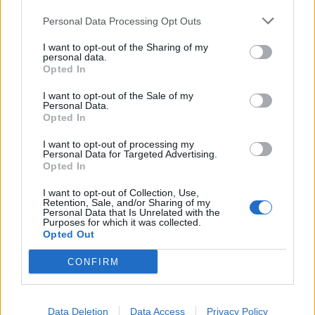
patstāvība, kārtības mīlestība.
Personal Data Processing Opt Outs
Rūpes par mājdzīvniekiem
I want to opt-out of the Sharing of my
personal data.
Tikko kā bērns kļūst par skolēnu, piedalīties
Opted In
dzīvnieku aprūpē, piemēram, tos pabarot, var kļūt
I want to opt-out of the Sale of my
par bērna rutīnas sastāvdaļu. Tas ir veids, kā
Personal Data.
Opted In
iemācīties, ka mīlestība pret otru ir rūpes un
uzmanība. Ieguvumi: empātija, uzticamība, cieņa.
I want to opt-out of processing my
Personal Data for Targeted Advertising.
Opted In
Darbi, kas būtu jāveic pusaudžiem un
I want to opt-out of Collection, Use,
jauniešiem
Retention, Sale, and/or Sharing of my
Personal Data that Is Unrelated with the
Purposes for which it was collected.
Veļas mazgāšana
Opted Out
Tīņu vecums ir labs laiks sākt pašiem rūpēties par
CONFIRM
savu garderobi no A līdz Z. Tas nozīmē ne tikai savākt
netīro drēbju kaudzi no istabas grīdas un iemest to
veļas grozā, bet arī pašam sākt mazgāt savu
Data Deletion
Data Access
Privacy Policy