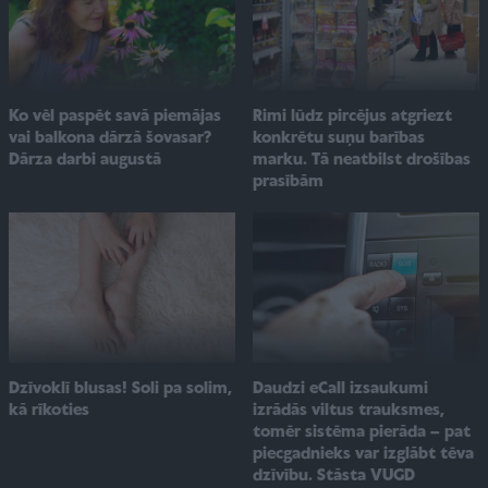
Ko vēl paspēt savā piemājas
Rimi lūdz pircējus atgriezt
vai balkona dārzā šovasar?
konkrētu suņu barības
Dārza darbi augustā
marku. Tā neatbilst drošības
prasībām
Dzīvoklī blusas! Soli pa solim,
Daudzi eCall izsaukumi
kā rīkoties
izrādās viltus trauksmes,
tomēr sistēma pierāda – pat
piecgadnieks var izglābt tēva
dzīvību. Stāsta VUGD