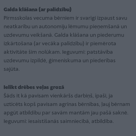
Galda klāšana (ar palīdzību)
Pirmsskolas vecuma bērniem ir svarīgi izpaust savu
neatkarību un autonomiju lēmumu pieņemšanā un
uzdevumu veikšanā. Galda klāšana un piederumu
izkārtošana (ar vecāka palīdzību) ir piemērota
aktivitāte šim nolūkam. Ieguvumi: patstāvība
uzdevumu izpildē, ģimeniskuma un piederības
sajūta.
Ielikt drēbes veļas grozā
Šāds it kā pavisam vienkāršs darbiņš, īpaši, ja
uzticēts kopš pavisam agrīnas bērnības, ļauj bērnam
apgūt atbildību par savām mantām jau pašā saknē.
Ieguvumi: iesaistīšanās saimniecībā, atbildība.