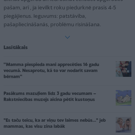
pašam, arī , ja ievilkt roku piedurknē prasīs 4-5
piegājienus. Ieguvums: patstāvība,
pašapliecināšanās, problēmu risināšana.
Lasītākais
''Mamma piespieda mani apprecēties 16 gadu
vecumā. Nesaprotu, kā to var nodarīt savam
bērnam''
Pasākums mazuļiem līdz 3 gadu vecumam –
Rakstniecības muzejs aicina pētīt kustoņus
"Es taču teicu, ka ar viņu tev laimes nebūs..." jeb
mammas, kas visu zina labāk