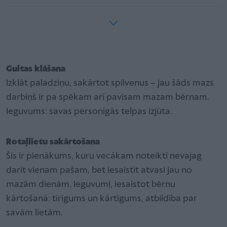
Gultas klāšana
Izklāt paladziņu, sakārtot spilvenus – jau šāds mazs
darbiņš ir pa spēkam arī pavisam mazam bērnam.
Ieguvums: savas personīgās telpas izjūta.
Rotaļlietu sakārtošana
Šis ir pienākums, kuru vecākam noteikti nevajag
darīt vienam pašam, bet iesaistīt atvasi jau no
mazām dienām. Ieguvumi, iesaistot bērnu
kārtošanā: tīrīgums un kārtīgums, atbildība par
savām lietām.