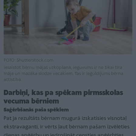
FOTO: Shutterstock.com
Iesaistot bērnu mājas uzkopšanā, ieguvums ir ne tikai tīra
māja un mazāka slodze vecākiem. Tas ir ieguldījums bērna
attīstībā.
Darbiņi, kas pa spēkam pirmsskolas
vecuma bērniem
Saģērbšanās paša spēkiem
Pat ja rezultāts bērnam mugurā izskatīsies visnotaļ
ekstravaganti, ir vērts ļaut bērnam pašam izvēlēties
dienas apģērbu un iedrošināt censties apģērbties