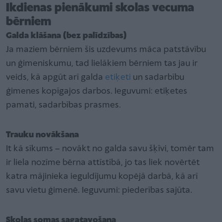
Ikdienas pienākumi skolas vecuma
bērniem
Galda klāšana (bez palīdzības)
Ja maziem bērniem šis uzdevums māca patstāvību
un ģimeniskumu, tad lielākiem bērniem tas jau ir
veids, kā apgūt arī galda
etiķeti
un sadarbību
ģimenes kopīgajos darbos. Ieguvumi: etiķetes
pamati, sadarbības prasmes.
Trauku novākšana
It kā sīkums – novākt no galda savu šķīvi, tomēr tam
ir liela nozīme bērna attīstībā, jo tas liek novērtēt
katra mājinieka ieguldījumu kopējā darbā, kā arī
savu vietu ģimenē. Ieguvumi: piederības sajūta.
Skolas somas sagatavošana