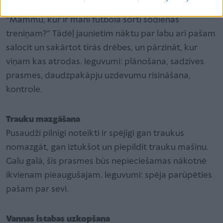
apģērbu, plānojot garderobi uz priekšu. Nevis:
“Mammu, kur ir mani futbola šorti šodienas
treniņam?” Tādēļ jaunietim nāktu par labu arī pašam
salocīt un sakārtot tīrās drēbes, un pārzināt, kur
viņam kas atrodas. Ieguvumi: plānošana, sadzīves
prasmes, daudzpakāpju uzdevumu risināšana,
kontrole.
Trauku mazgāšana
Pusaudži pilnīgi noteikti ir spējīgi gan traukus
nomazgāt, gan iztukšot un piepildīt trauku mašīnu.
Galu galā, šīs prasmes būs nepieciešamas nākotnē
ikvienam pieaugušajam. Ieguvumi: spēja parūpēties
pašam par sevi.
Vannas istabas uzkopšana