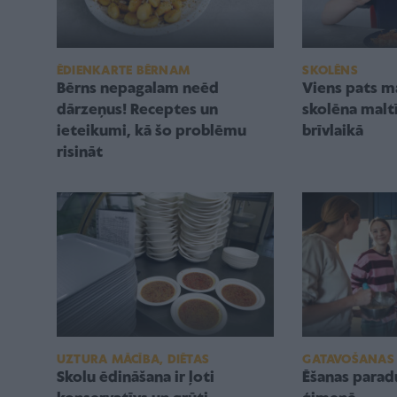
ĒDIENKARTE BĒRNAM
SKOLĒNS
Bērns nepagalam neēd
Viens pats m
dārzeņus! Receptes un
skolēna malt
ieteikumi, kā šo problēmu
brīvlaikā
risināt
UZTURA MĀCĪBA, DIĒTAS
GATAVOŠANAS
Skolu ēdināšana ir ļoti
Ēšanas parad