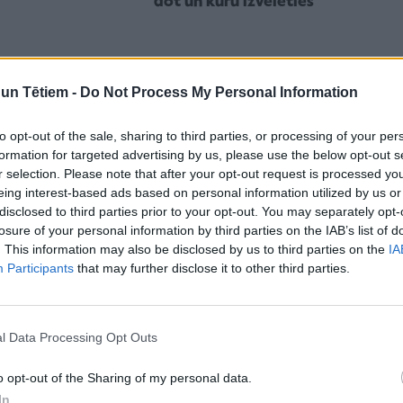
dot un kuru izvēlēties
n Tētiem -
Do Not Process My Personal Information
to opt-out of the sale, sharing to third parties, or processing of your per
formation for targeted advertising by us, please use the below opt-out s
r selection. Please note that after your opt-out request is processed y
eing interest-based ads based on personal information utilized by us or
disclosed to third parties prior to your opt-out. You may separately opt-
losure of your personal information by third parties on the IAB’s list of
. This information may also be disclosed by us to third parties on the
IA
DĀRZS
Participants
that may further disclose it to other third parties.
impas ar sēnēm –
Kurus sīpolus izvēlēties un kā
t patīkams un
tos mizot, lai neraudātu?
PLUS 2 receptes
l Data Processing Opt Outs
o opt-out of the Sharing of my personal data.
In