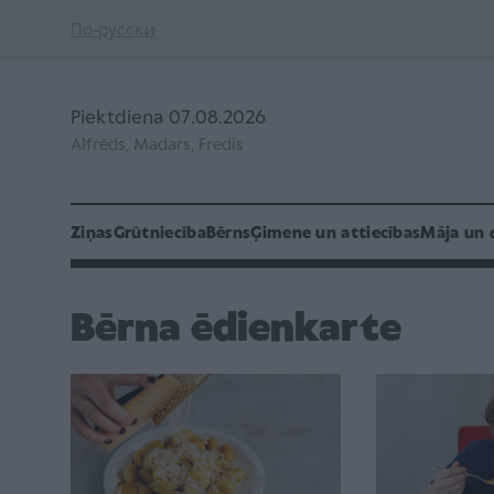
По-русски
Piektdiena 07.08.2026
Alfrēds, Madars, Fredis
Ziņas
Grūtniecība
Bērns
Ģimene un attiecības
Māja un 
Bērna ēdienkarte