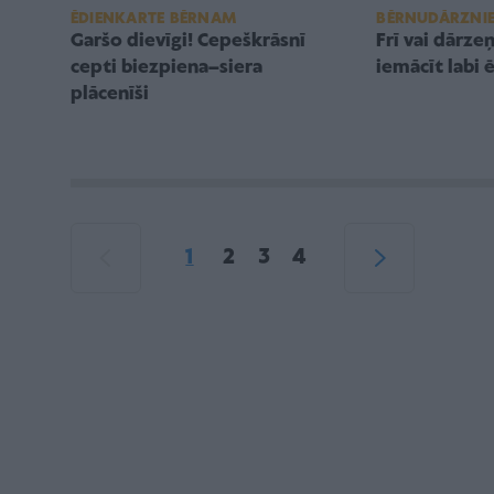
ĒDIENKARTE BĒRNAM
BĒRNUDĀRZNI
Garšo dievīgi! Cepeškrāsnī
Frī vai dārze
cepti biezpiena–siera
iemācīt labi 
plācenīši
1
2
3
4