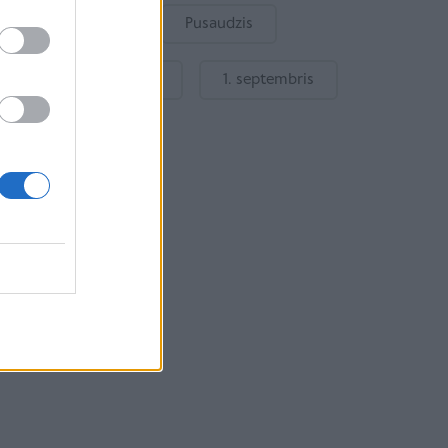
Bērnu drošība
Pusaudzis
Gatavošanās skolai
1. septembris