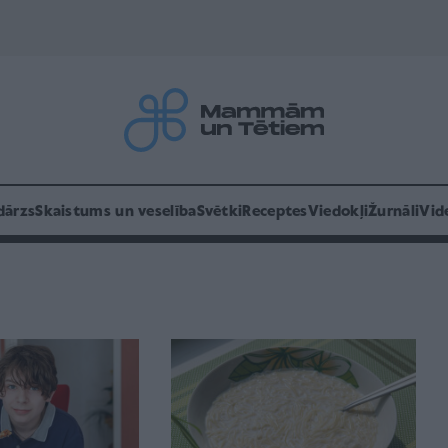
dārzs
Skaistums un veselība
Svētki
Receptes
Viedokļi
Žurnāli
Vid