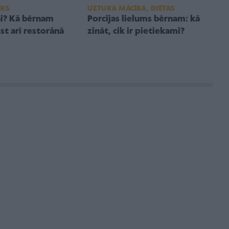
EKS
UZTURA MĀCĪBA, DIĒTAS
ņi? Kā bērnam
Porcijas lielums bērnam: kā
ēst arī restorānā
zināt, cik ir pietiekami?