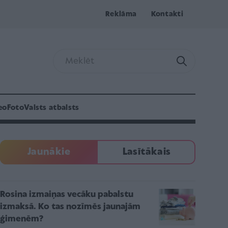
Reklāma
Kontakti
eo
Foto
Valsts atbalsts
Jaunākie
Lasītākais
Rosina izmaiņas vecāku pabalstu
izmaksā. Ko tas nozīmēs jaunajām
ģimenēm?