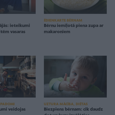
ĒDIENKARTE BĒRNAM
Bērnu iemīļotā piena zupa ar
ājās: ieteikumi
makaroniem
ītēm vasaras
 PADOMI
UZTURA MĀCĪBA, DIĒTAS
umi veidojas
Biezpiens bērnam: cik daudz