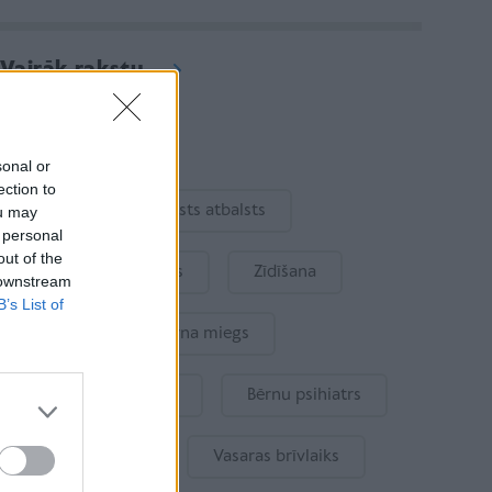
Vairāk rakstu
Aktuāli
sonal or
ection to
Ukraina
Valsts atbalsts
ou may
 personal
out of the
Kur šodien atpūsties
Zīdīšana
 downstream
B’s List of
Drošība
Bērna miegs
Mākslīgais intelekts
Bērnu psihiatrs
Bērna emocijas
Vasaras brīvlaiks