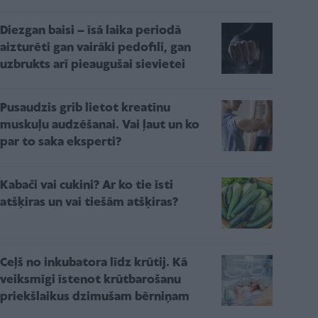
Diezgan baisi – īsā laika periodā
aizturēti gan vairāki pedofili, gan
uzbrukts arī pieaugušai sievietei
Pusaudzis grib lietot kreatīnu
muskuļu audzēšanai. Vai ļaut un ko
par to saka eksperti?
Kabači vai cukini? Ar ko tie īsti
atšķiras un vai tiešām atšķiras?
Ceļš no inkubatora līdz krūtij. Kā
veiksmīgi īstenot krūtbarošanu
priekšlaikus dzimušam bērniņam