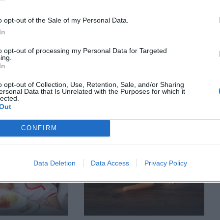
o opt-out of the Sale of my Personal Data.
In
to opt-out of processing my Personal Data for Targeted
ing.
In
ĒDIENKARTE BĒRNAM
ĒRNAM
Cepeškrāsnī cepti cukīni ar
ndeļu deserts ar
o opt-out of Collection, Use, Retention, Sale, and/or Sharing
sieru un kraukšķīgu garoziņu
– vēl ātrāk
ersonal Data that Is Unrelated with the Purposes for which it
lected.
v iespējams
Out
CONFIRM
Data Deletion
Data Access
Privacy Policy