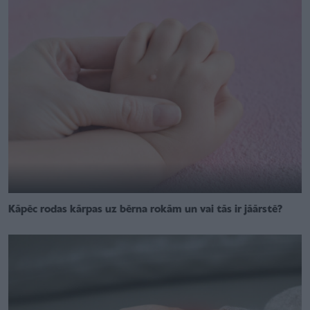
Kāpēc rodas kārpas uz bērna rokām un vai tās ir jāārstē?