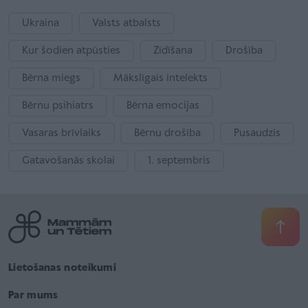
Ukraina
Valsts atbalsts
Kur šodien atpūsties
Zīdīšana
Drošība
Bērna miegs
Mākslīgais intelekts
Bērnu psihiatrs
Bērna emocijas
Vasaras brīvlaiks
Bērnu drošība
Pusaudzis
Gatavošanās skolai
1. septembris
Lietošanas noteikumi
Par mums