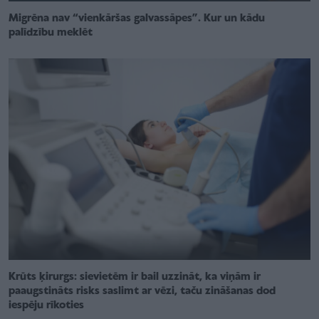
Migrēna nav “vienkāršas galvassāpes”. Kur un kādu
palīdzību meklēt
Krūts ķirurgs: sievietēm ir bail uzzināt, ka viņām ir
paaugstināts risks saslimt ar vēzi, taču zināšanas dod
iespēju rīkoties