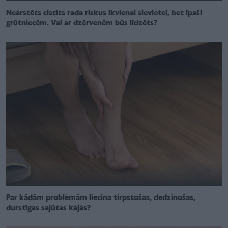
Neārstēts cistīts rada riskus ikvienai sievietei, bet īpaši
grūtniecēm. Vai ar dzērvenēm būs līdzēts?
Par kādām problēmām liecina tirpstošas, dedzinošas,
durstīgas sajūtas kājās?