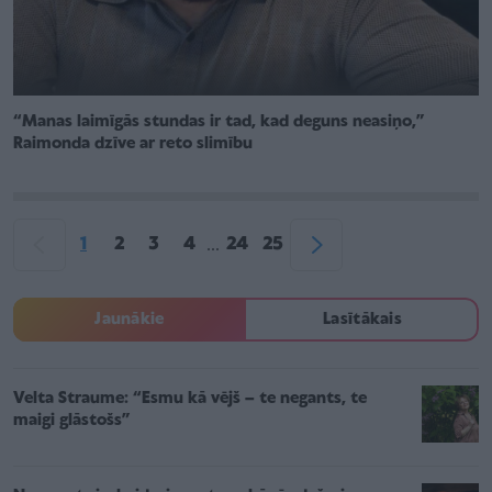
“Manas laimīgās stundas ir tad, kad deguns neasiņo,”
Raimonda dzīve ar reto slimību
1
2
3
4
24
25
...
Jaunākie
Lasītākais
Velta Straume: “Esmu kā vējš – te negants, te
maigi glāstošs”