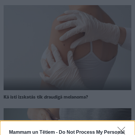
Kā īsti izskatās tik draudīgā melanoma?
Mammam un Tētiem -
Do Not Process My Personal