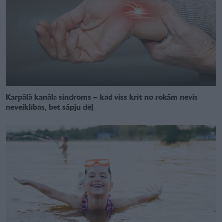
Karpālā kanāla sindroms – kad viss krīt no rokām nevis
neveiklības, bet sāpju dēļ