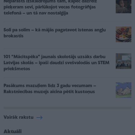
Neparasts izskaidrojums tam, kāpēc dažreiz
pieķeram sevi, pārlūkojot vecas fotogrāfijas
telefonā – un tā nav nostalģija
Soli pa solim – kā mājās pagatavot īstenas angļu
brokastis
101 "Mācītspēka" jaunais skolotājs uzsāks darbu
Latvijas skolās – īpaši daudzi svešvalodās un STEM
priekšmetos
Pasākums mazuļiem līdz 3 gadu vecumam –
Rakstniecības muzejs aicina pētīt kustoņus
Vairāk rakstu
Aktuāli