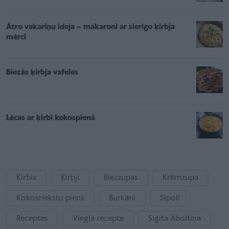
Ātro vakariņu ideja – makaroni ar sierīgo ķirbja
mērci
Biezās ķirbja vafeles
Lēcas ar ķirbi kokospienā
Ķirbis
Ķirbji
Biezzupas
Krēmzupa
Kokosriekstu piens
Burkāni
Sīpoli
Receptes
Viegla recepte
Sigita Āboltiņa