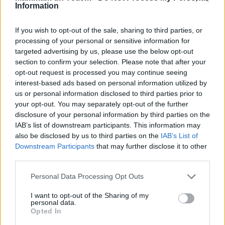
Information
If you wish to opt-out of the sale, sharing to third parties, or
processing of your personal or sensitive information for
Gatavošana
targeted advertising by us, please use the below opt-out
Ķirbi sagriež šķēlēs, nomizo, izņem sēklas un liek
section to confirm your selection. Please note that after your
opt-out request is processed you may continue seeing
cepeškrāsnī, kas uzkarsēta līdz 200 grādiem.
interest-based ads based on personal information utilized by
Cep, kamēr
ķirbis
mīksts (aptuveni 15-20
us or personal information disclosed to third parties prior to
minūtes).
your opt-out. You may separately opt-out of the further
disclosure of your personal information by third parties on the
Tikmēr nomizo un uz rupjās rīves sarīvē
IAB’s list of downstream participants. This information may
burkānus, gabaliņos sagriež sīpolus un visu sacep
also be disclosed by us to third parties on the
IAB’s List of
Downstream Participants
that may further disclose it to other
uz pannas nelielā eļļas daudzumā, kamēr mīksti.
third parties.
Var cept arī sviestā.
Personal Data Processing Opt Outs
Gatavos dārzeņus liek vienā traukā, es izmantoju
I want to opt-out of the Sharing of my
katlu, un sablendē.
personal data.
Opted In
Pievieno garšvielas un kokosriekstu pienu un visu