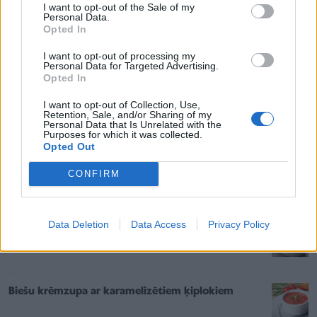
I want to opt-out of the Sale of my
rūpīgi samaisa.
Personal Data.
Opted In
Pasniedz ar grauzdiņiem, zaļumiem, ķirbju
I want to opt-out of processing my
sēklām, sacepta bekona gabaliņiem vai jebko
Personal Data for Targeted Advertising.
citu, kas iet pie sirds.
Opted In
I want to opt-out of Collection, Use,
Retention, Sale, and/or Sharing of my
Personal Data that Is Unrelated with the
Saistītie raksti
Purposes for which it was collected.
Opted Out
Burkānu krēmzupa ar kokosriekstu pienu
CONFIRM
Data Deletion
Data Access
Privacy Policy
Pikantā dārzeņu biezzupa ar ķirbi – recepte
piemērota arī vegāniem un veģetāriešiem
Biešu krēmzupa ar karamelizētiem ķiplokiem