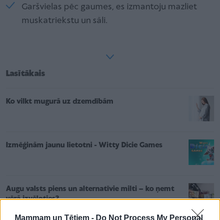
Garšvielas pēc gaumes, es izmantoju mazliet
muskatriekstu un sāli.
Lasītākais
Ko vilkt mugurā uz dzemdībām
Izmēģinām jaunu lietotni - Witty Dicie Games
Augu valsts piens un alternatīvie milti – ko ņemt
vērā izvēloties?
Mammam un Tētiem -
Do Not Process My Personal