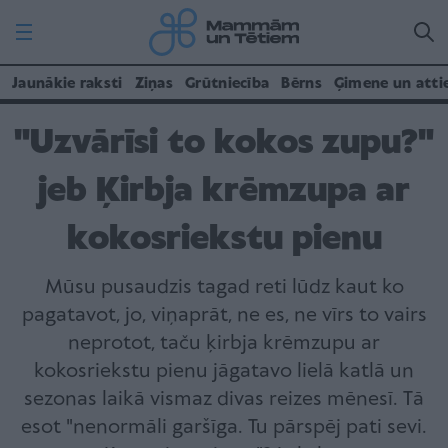
Jaunākie raksti
Ziņas
Grūtniecība
Bērns
Ģimene un atti
"Uzvārīsi to kokos zupu?"
jeb Ķirbja krēmzupa ar
kokosriekstu pienu
Mūsu pusaudzis tagad reti lūdz kaut ko
pagatavot, jo, viņaprāt, ne es, ne vīrs to vairs
neprotot, taču ķirbja krēmzupu ar
kokosriekstu pienu jāgatavo lielā katlā un
sezonas laikā vismaz divas reizes mēnesī. Tā
esot "nenormāli garšīga. Tu pārspēj pati sevi.