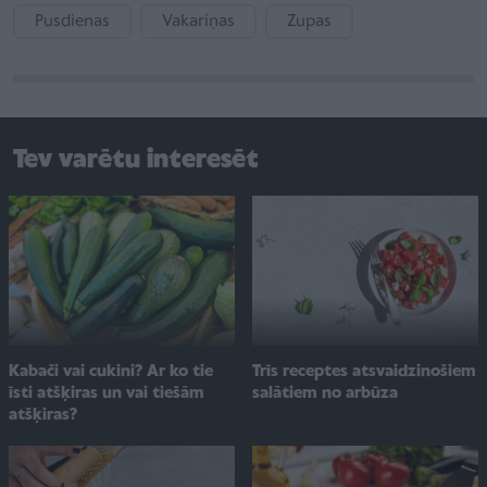
Pusdienas
Vakariņas
Zupas
Tev varētu interesēt
Kabači vai cukini? Ar ko tie
Trīs receptes atsvaidzinošiem
īsti atšķiras un vai tiešām
salātiem no arbūza
atšķiras?