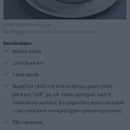
FOTO: Shutterstock.com
Ne tikai garda zupa, bet arī māja smuki smaržo.
Sastāvdaļas:
Neliels ķirbis
2 lieli burkāni
1 liels sīpols
Bundžiņa (400 ml) kokosriekstu piens (mēs
pērkam “Lidl”, jo, cik esam izpētījuši, tam ir
vislabākais sastāvs, ko pagaidām esam atraduši
– bez visādiem nevajadzīgiem pievienojumiem)
Eļļa cepšanai