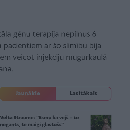
ikāla gēnu terapija nepilnus 6
 pacientiem ar šo slimību bija
iem veicot injekciju mugurkaulā
ana.
Jaunākie
Lasītākais
Velta Straume: “Esmu kā vējš – te
negants, te maigi glāstošs”