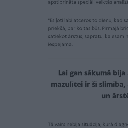
apstiprināta speciāli veiktās analīz
"Es ļoti labi atceros to dienu, kad
priekšā, par ko tas būs. Pirmajā br
satiekot ārstus, sapratu, ka esam
iespējama.
Lai gan sākumā bija 
mazulītei ir šī slimība
un ārst
Tā vairs nebija situācija, kurā di