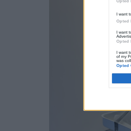
Opted 
I want t
Opted 
I want 
Advertis
Opted 
I want t
of my P
was col
Opted 