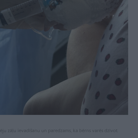
ēju zāļu ievadīšanu un paredzams, ka bērns varēs dzīvot