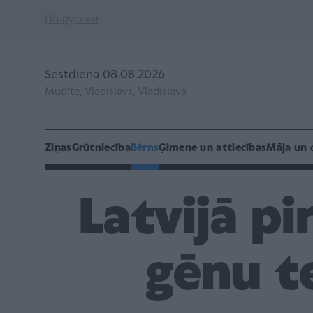
По-русски
Sestdiena 08.08.2026
Mudīte, Vladislavs, Vladislava
Ziņas
Grūtniecība
Bērns
Ģimene un attiecības
Māja un 
Latvijā pi
gēnu t