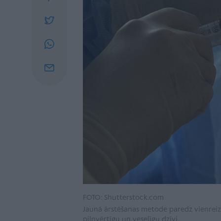
FOTO: Shutterstock.com
Jaunā ārstēšanas metode paredz vienreiz
pilnvērtīgu un veselīgu dzīvi.