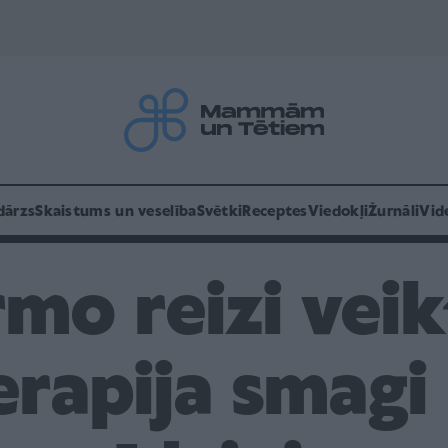
dārzs
Skaistums un veselība
Svētki
Receptes
Viedokļi
Žurnāli
Vid
rmo reizi vei
erapija smagi