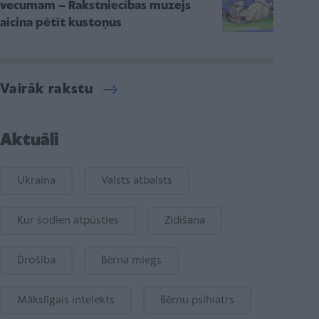
vecumam – Rakstniecības muzejs
aicina pētīt kustoņus
Vairāk rakstu
Aktuāli
Ukraina
Valsts atbalsts
Kur šodien atpūsties
Zīdīšana
Drošība
Bērna miegs
Mākslīgais intelekts
Bērnu psihiatrs