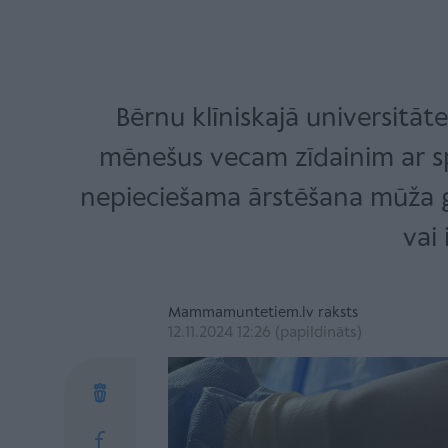
Bērnu klīniskajā universitāte
mēnešus vecam zīdainim ar spi
nepieciešama ārstēšana mūža ga
vai
Mammamuntetiem.lv raksts
12.11.2024 12:26 (papildināts)