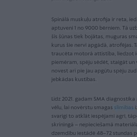
Spinālā muskuļu atrofija ir reta, ie
aptuveni 1 no 9000 bērniem. Tā u
šīs šūnas tiek bojātas, muguras s
kurus šie nervi apgādā, atrofējas. 
traucēta motorā attīstība, liedzot
piemēram, spēju sēdēt, staigāt un v
novest arī pie jau apgūtu spēju zud
jebkādas kustības.
Līdz 2021. gadam SMA diagnostika 
vēlu, lai novērstu smagas
slimības
i
svarīgi to atklāt iespējami agri, t
skrīningā – nepieciešamā materiā
dzemdību iestādē 48–72 stundas pē