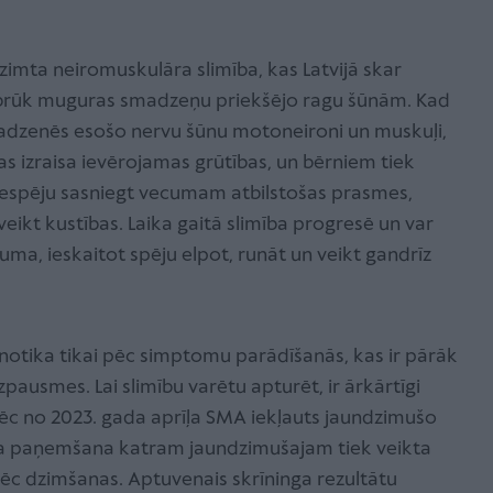
dzimta neiromuskulāra slimība, kas Latvijā skar
zbrūk muguras smadzeņu priekšējo ragu šūnām. Kad
madzenēs esošo nervu šūnu motoneironi un muskuļi,
Tas izraisa ievērojamas grūtības, un bērniem tiek
 iespēju sasniegt vecumam atbilstošas prasmes,
eikt kustības. Laika gaitā slimība progresē un var
uma, ieskaitot spēju elpot, runāt un veikt gandrīz
notika tikai pēc simptomu parādīšanās, kas ir pārāk
zpausmes. Lai slimību varētu apturēt, ir ārkārtīgi
āpēc no 2023. gada aprīļa SMA iekļauts jaundzimušo
la paņemšana katram jaundzimušajam tiek veikta
c dzimšanas. Aptuvenais skrīninga rezultātu