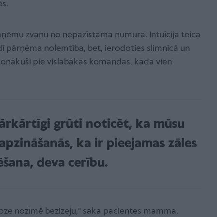
ēs.
 saņēmu zvanu no nepazīstama numura. Intuīcija teica
īdī pārņēma nolemtība, bet, ierodoties slimnīcā un
 nonākuši pie vislabākās komandas, kāda vien
ārkārtīgi grūti noticēt, ka mūsu
, apzināšanās, ka ir pieejamas zāles
ēšana, deva cerību.
agnoze nozīmē bezizeju," saka pacientes mamma.