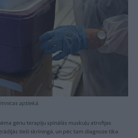
mnīcas aptiekā.
aņēma gēnu terapiju spinālās muskuļu atrofijas
rādījās tieši skrīningā, un pēc tam diagnoze tika