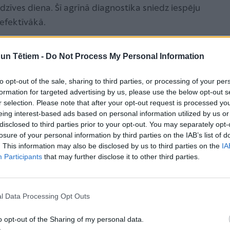
zīves diena. Šī agrīnā diagnostika sniedz iespēju
sefektīvākā.
n Tētiem -
Do Not Process My Personal Information
 ar šo metodi ir identificēti trīs
to opt-out of the sale, sharing to third parties, or processing of your per
formation for targeted advertising by us, please use the below opt-out s
t terapiju pirms slimības simptomu
r selection. Please note that after your opt-out request is processed y
t daudz labākas dzīves izredzes.
eing interest-based ads based on personal information utilized by us or
disclosed to third parties prior to your opt-out. You may separately opt-
losure of your personal information by third parties on the IAB’s list of
. This information may also be disclosed by us to third parties on the
IA
Participants
that may further disclose it to other third parties.
smagas invaliditātes, ir savlaicīga slimības atklāšana
šējo ragu šūnas. Kad priekšējā ragu šūna ir zaudēta,
v iespējams neko glābt un slimība neizbēgami
l Data Processing Opt Outs
rologs Mikus Dīriks.
o opt-out of the Sharing of my personal data.