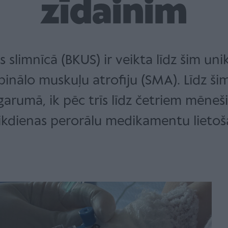
zīdainim
s slimnīcā (BKUS) ir veikta līdz šim un
nālo muskuļu atrofiju (SMA). Līdz šim
rumā, ik pēc trīs līdz četriem mēneš
 ikdienas perorālu medikamentu lietoš