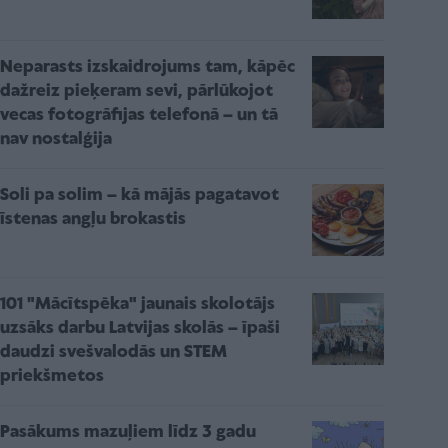
Neparasts izskaidrojums tam, kāpēc
dažreiz pieķeram sevi, pārlūkojot
vecas fotogrāfijas telefonā – un tā
nav nostalģija
Soli pa solim – kā mājās pagatavot
īstenas angļu brokastis
101 "Mācītspēka" jaunais skolotājs
uzsāks darbu Latvijas skolās – īpaši
daudzi svešvalodās un STEM
priekšmetos
Pasākums mazuļiem līdz 3 gadu