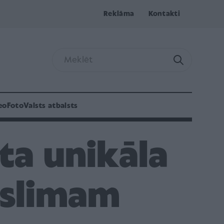
Reklāma
Kontakti
eo
Foto
Valsts atbalsts
kta unikāla
 slimam