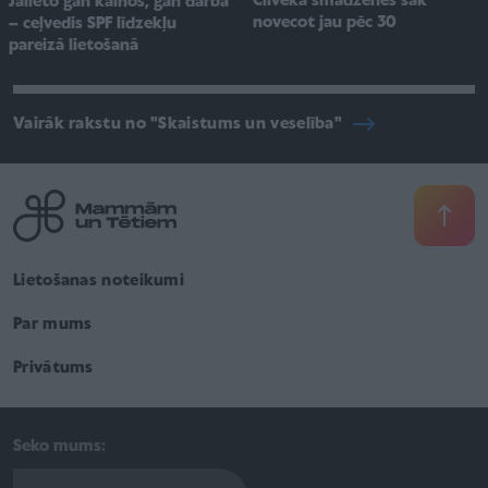
Cilvēka smadzenes sāk
Jālieto gan kalnos, gan darbā
novecot jau pēc 30
– ceļvedis SPF līdzekļu
pareizā lietošanā
Vairāk rakstu no "Skaistums un veselība"
Lietošanas noteikumi
Par mums
Privātums
Seko mums: