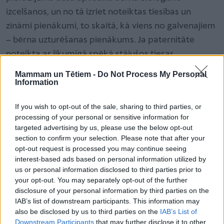
izcelšanos, un no tā izriet noteiktas tiesības un
zināmi pienākumi, to skaitā, kā viens no galvenajiem
– bērna uzturēšanas pienākums. Ja paternitāte
noteikta ar likumīgā spēkā stājušos tiesas
spriedumu, to vairs nekad un nekādā veidā nav
Mammam un Tētiem -
Do Not Process My Personal
iespējams apstrīdēt,” skaidro Sandra Gorbenko,
Information
zvērināta advokāte.
If you wish to opt-out of the sale, sharing to third parties, or
“Šobrīd, lai izvairītos no jebkādām problēmām un
processing of your personal or sensitive information for
pārpratumiem nākotnē, vecāki nereti mēdz uzreiz
targeted advertising by us, please use the below opt-out
veikt šādus testus, lai pēc tam, kad kāds no viņiem
section to confirm your selection. Please note that after your
opt-out request is processed you may continue seeing
vairs nebūs dzīvs, bērniem būtu dokuments, kas visu
interest-based ads based on personal information utilized by
skaidri apliecina,“ piebilst advokāte.
us or personal information disclosed to third parties prior to
Ekspertīzes veikšana ir maksas pakalpojums, kas,
your opt-out. You may separately opt-out of the further
disclosure of your personal information by third parties on the
saskaņā ar Civilprocesa likuma prasībām, ir
IAB’s list of downstream participants. This information may
jāapmaksā pusei, kas lūdz noteikt ekspertīzi. Taču
also be disclosed by us to third parties on the
IAB’s List of
gadījumā, ja prasība par paternitātes noteikšanu
Downstream Participants
that may further disclose it to other