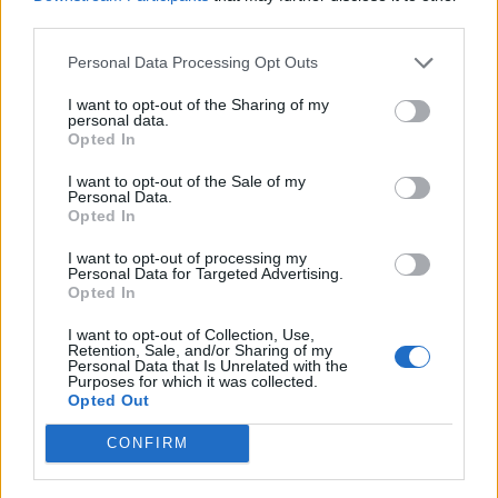
third parties.
tiek apmierināta, tad prasītājam ir tiesības lūgt
piedzīt no atbildētāja visus tiesāšanās izdevumus,
Personal Data Processing Opt Outs
t.sk., arī izdevumus par DNS testa veikšanu.
I want to opt-out of the Sharing of my
Svarīgi! Tiesa pēc savas iniciatīvas ekspertīzi
personal data.
Opted In
nenosaka, bet lemj par to, ja ir tāds ir ieinteresētās
I want to opt-out of the Sale of my
puses lūgums.
Personal Data.
Opted In
Kad noder anonīms DNS tests
I want to opt-out of processing my
Personal Data for Targeted Advertising.
Anonīmu paternitātes DNS testu var veikt jebkurš,
Opted In
kam ir vēlēšanās noskaidrot konkrētu radniecības
I want to opt-out of Collection, Use,
pakāpi un iespēja sagādāt testēšanai derīgus
Retention, Sale, and/or Sharing of my
Personal Data that Is Unrelated with the
paraugus. Advokāte Sandra Gorbenko: “Brīvprātīgi
Purposes for which it was collected.
Opted Out
visbiežāk veic DNS radniecības testus tad, kad grib
pārliecināties par paternitāti. Abiem vecākiem uz
CONFIRM
bērnu ir vienādas tiesības, tāpēc viens no vecākiem