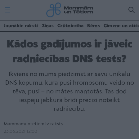
Jaunākie raksti
Ziņas
Grūtniecība
Bērns
Ģimene un atti
Kādos gadījumos ir jāveic
radniecības DNS tests?
Ikviens no mums piedzimst ar savu unikālu
DNS kopumu, kurā pusi hromosomu veido no
tēva, pusi – no mātes mantotās. Tas dod
iespēju jebkurā brīdī precīzi noteikt
radniecību.
Mammamuntetiem.lv raksts
23.06.2021 12:00