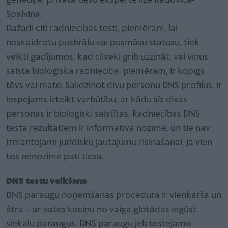
ģenētiķe, privātā tiesu eksperte Ilze Radoviča-
Spalviņa.
Dažādi citi radniecības testi, piemēram, lai
noskaidrotu pusbrāļu vai pusmāsu statusu, tiek
veikti gadījumos, kad cilvēki grib uzzināt, vai viņus
saista bioloģiska radniecība, piemēram, ir kopīgs
tēvs vai māte. Salīdzinot divu personu DNS profilus, ir
iespējams izteikt varbūtību, ar kādu šīs divas
personas ir bioloģiski saistītas. Radniecības DNS
testa rezultātiem ir informatīva nozīme, un tie nav
izmantojami juridisku jautājumu risināšanai, ja vien
tos nenozīmē pati tiesa.
DNS testu veikšana
DNS paraugu noņemšanas procedūra ir vienkārša un
ātra – ar vates kociņu no vaiga gļotādas iegūst
siekalu paraugus. DNS paraugu jeb testējamo