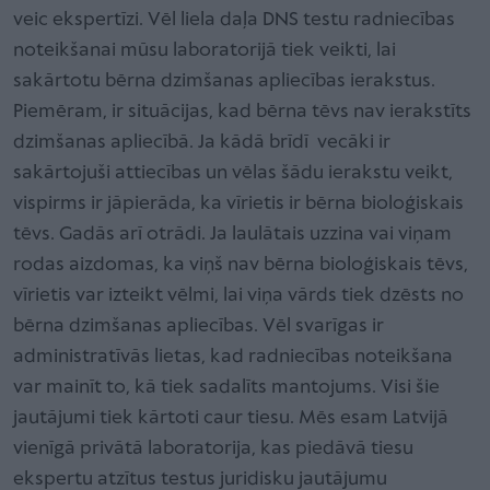
veic ekspertīzi. Vēl liela daļa DNS testu radniecības
noteikšanai mūsu laboratorijā tiek veikti, lai
sakārtotu bērna dzimšanas apliecības ierakstus.
Piemēram, ir situācijas, kad bērna tēvs nav ierakstīts
dzimšanas apliecībā. Ja kādā brīdī vecāki ir
sakārtojuši attiecības un vēlas šādu ierakstu veikt,
vispirms ir jāpierāda, ka vīrietis ir bērna bioloģiskais
tēvs. Gadās arī otrādi. Ja laulātais uzzina vai viņam
rodas aizdomas, ka viņš nav bērna bioloģiskais tēvs,
vīrietis var izteikt vēlmi, lai viņa vārds tiek dzēsts no
bērna dzimšanas apliecības. Vēl svarīgas ir
administratīvās lietas, kad radniecības noteikšana
var mainīt to, kā tiek sadalīts mantojums. Visi šie
jautājumi tiek kārtoti caur tiesu. Mēs esam Latvijā
vienīgā privātā laboratorija, kas piedāvā tiesu
ekspertu atzītus testus juridisku jautājumu