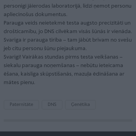
personīgi jāierodas laboratorijā, līdzi ņemot personu
apliecinošus dokumentus.
Parauga veids neietekmē testa augsto precizitāti un
drošticamību, jo DNS cilvēkam visās šūnās ir vienāda.
Svarīga ir parauga tīrība – tam jābūt brīvam no svešu
jeb citu personu šūnu piejaukuma.
Svarīgi! Vairākas stundas pirms testa veikšanas –
siekalu parauga noņemšanas – nebūtu ieteicama
ēšana, kaislīga skūpstīšanās, mazuļa ēdināšana ar
mātes pienu.
Paternitāte
DNS
Ģenētika