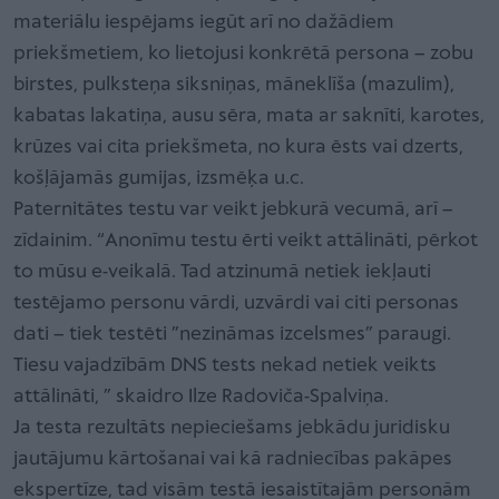
materiālu iespējams iegūt arī no dažādiem
priekšmetiem, ko lietojusi konkrētā persona – zobu
birstes, pulksteņa siksniņas, māneklīša (mazulim),
kabatas lakatiņa, ausu sēra, mata ar saknīti, karotes,
krūzes vai cita priekšmeta, no kura ēsts vai dzerts,
košļājamās gumijas, izsmēķa u.c.
Paternitātes testu var veikt jebkurā vecumā, arī –
zīdainim. “Anonīmu testu ērti veikt attālināti, pērkot
to mūsu e-veikalā. Tad atzinumā netiek iekļauti
testējamo personu vārdi, uzvārdi vai citi personas
dati – tiek testēti ”nezināmas izcelsmes” paraugi.
Tiesu vajadzībām DNS tests nekad netiek veikts
attālināti, ” skaidro Ilze Radoviča-Spalviņa.
Ja testa rezultāts nepieciešams jebkādu juridisku
jautājumu kārtošanai vai kā radniecības pakāpes
ekspertīze, tad visām testā iesaistītajām personām