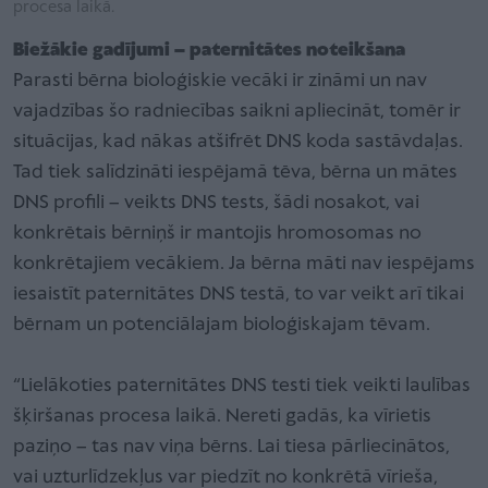
procesa laikā.
Biežākie gadījumi – paternitātes noteikšana
Parasti bērna bioloģiskie vecāki ir zināmi un nav
vajadzības šo radniecības saikni apliecināt, tomēr ir
situācijas, kad nākas atšifrēt DNS koda sastāvdaļas.
Tad tiek salīdzināti iespējamā tēva, bērna un mātes
DNS profili – veikts DNS tests, šādi nosakot, vai
konkrētais bērniņš ir mantojis hromosomas no
konkrētajiem vecākiem. Ja bērna māti nav iespējams
iesaistīt paternitātes DNS testā, to var veikt arī tikai
bērnam un potenciālajam bioloģiskajam tēvam.
“Lielākoties paternitātes DNS testi tiek veikti laulības
šķiršanas procesa laikā. Nereti gadās, ka vīrietis
paziņo – tas nav viņa bērns. Lai tiesa pārliecinātos,
vai uzturlīdzekļus var piedzīt no konkrētā vīrieša,