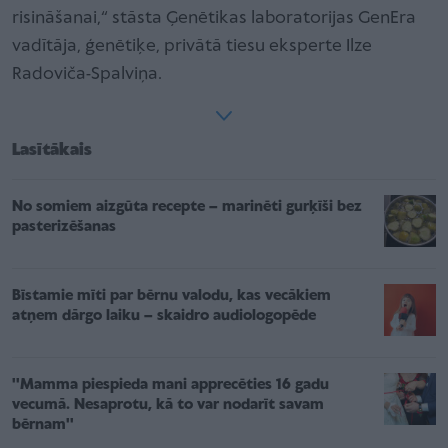
risināšanai,“ stāsta Ģenētikas laboratorijas GenEra
vadītāja, ģenētiķe, privātā tiesu eksperte Ilze
Radoviča-Spalviņa.
Lasītākais
No somiem aizgūta recepte – marinēti gurķīši bez
pasterizēšanas
Bīstamie mīti par bērnu valodu, kas vecākiem
atņem dārgo laiku – skaidro audiologopēde
''Mamma piespieda mani apprecēties 16 gadu
vecumā. Nesaprotu, kā to var nodarīt savam
bērnam''