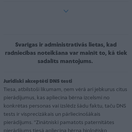
Svarīgas ir administratīvās lietas, kad
radniecības noteikšana var mainīt to, kā tiek
sadalīts mantojums.
Juridiski akceptēti DNS testi
Tiesa, atbilstoši likumam, ņem vērā arī jebkurus citus
pierādījumus, kas apliecina bērna izcelsmi no
konkrētas personas vai izslēdz šādu faktu, taču DNS
tests ir visprecīzākais un pārliecinošākais
pierādījums. “Zinātniski pamatots paternitātes
pierādījums tiesā apliecina bērna bioloģisko