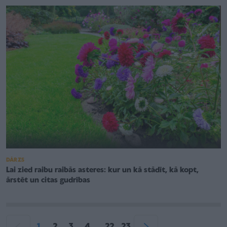
DĀRZS
Lai zied raibu raibās asteres: kur un kā stādīt, kā kopt,
ārstēt un citas gudrības
1
2
3
4
22
23