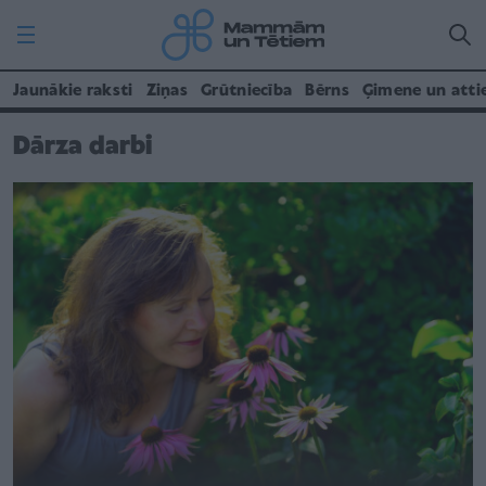
Jaunākie raksti
Ziņas
Grūtniecība
Bērns
Ģimene un atti
Dārza darbi