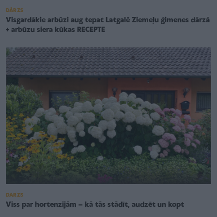
DĀRZS
Visgardākie arbūzi aug tepat Latgalē Ziemeļu ģimenes dārzā
+ arbūzu siera kūkas RECEPTE
DĀRZS
Viss par hortenzijām – kā tās stādīt, audzēt un kopt