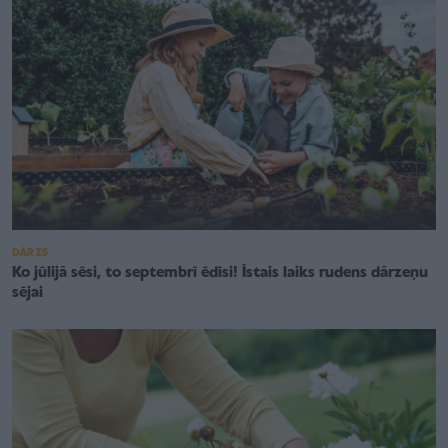
DĀRZS
Ko jūlijā sēsi, to septembrī ēdīsi! Īstais laiks rudens dārzeņu
sējai