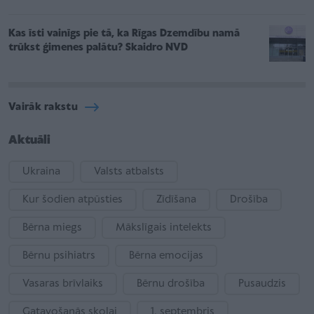
Kas īsti vainīgs pie tā, ka Rīgas Dzemdību namā
trūkst ģimenes palātu? Skaidro NVD
Vairāk rakstu
Aktuāli
Ukraina
Valsts atbalsts
Kur šodien atpūsties
Zīdīšana
Drošība
Bērna miegs
Mākslīgais intelekts
Bērnu psihiatrs
Bērna emocijas
Vasaras brīvlaiks
Bērnu drošība
Pusaudzis
Gatavošanās skolai
1. septembris