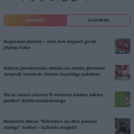
...
Jaunākie
Lasītākais
Augustam piestāv – ātrā, bet eleganti gardā
plūmju kūka
Ādažos jaundzimušo dvīnīšu un trīnīšu ģimenēm
turpmāk izmaksās tiešām iespaidīgu pabalstu
Vai ar vasarā uzkrāto D vitamīnu kādam laikam
pietiks? Atbild endokrinoloģe
Noskaties filmas “Kristofers un divu pasauļu
atslēga” treileri – izskatās maģiski!