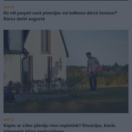
DĀRZS
Ko vēl paspēt savā piemājas vai balkona dārzā šovasar?
Dārza darbi augustā
DĀRZS
Kāpēc ar zāles pļāvēju vien nepietiek? Situācijas, kurās
trimmeris kļūst neaizstājams