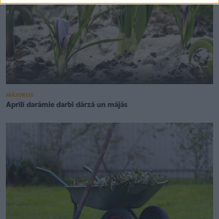
MĀJOKLIS
Aprīlī darāmie darbi dārzā un mājās