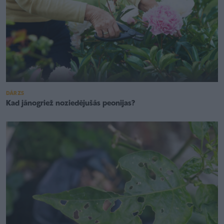
DĀRZS
Kad jānogriež noziedējušās peonijas?