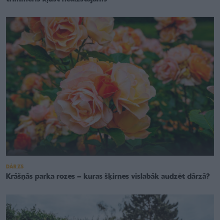
DĀRZS
Krāšņās parka rozes – kuras šķirnes vislabāk audzēt dārzā?