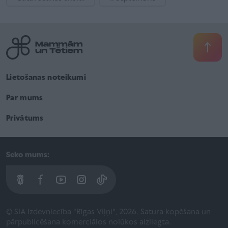
Lietošanas noteikumi
Par mums
Privātums
Seko mums:
© SIA Izdevniecība "Rīgas Viļņi", 2026. Satura kopēšana un
pārpublicēšana komerciālos nolūkos aizliegta.