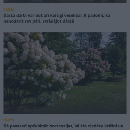
DĀRZS
Dārza darbi var būt arī kaitīgi veselībai. 8 padomi, kā
nenodarīt sev pāri, strādājot dārzā
DĀRZS
Kā pavasarī apčubināt hortenzijas, lai tās ziedētu krāšņi un