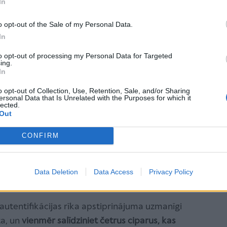
In
ājs ievada savus internetbankas datus, bet rezultātā
 elements krāpniecības atpazīšanā ir mājaslapas
o opt-out of the Sale of my Personal Data.
 bieži tiek izmantoti neloģiski, aizdomīgi vai
In
atšķiras no oficiālajiem.
to opt-out of processing my Personal Data for Targeted
ing.
In
o opt-out of Collection, Use, Retention, Sale, and/or Sharing
būtiski
pārliecināties, vai atvērtā mājaslapa tiešām
ersonal Data that Is Unrelated with the Purposes for which it
lected.
i
. Tāpat krāpnieku vietne nedarbojas kā īsta
Out
i pirmā lapa un iespējams tikai ievadīt
CONFIRM
Pēc tam vietnē rādās kļūdas paziņojumi vai tiek
urs lādējas.
Data Deletion
Data Access
Privacy Policy
īgākais ir saglabāt modrību un
pārbaudīt tās saturu
 autentifikācijas rīka apstiprinājuma uzmanīgi
ta, un
vienmēr salīdziniet četrus ciparus, kas