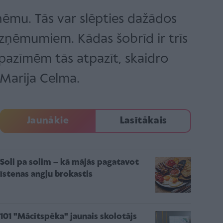
shēmu. Tās var slēpties dažādos
zņēmumiem. Kādas šobrīd ir trīs
pazīmēm tās atpazīt, skaidro
Marija Celma.
Jaunākie
Lasītākais
Soli pa solim – kā mājās pagatavot
īstenas angļu brokastis
101 "Mācītspēka" jaunais skolotājs