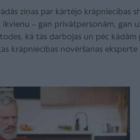
rādās ziņas par kārtējo krāpniecības 
z ikvienu – gan privātpersonām, gan u
etodes, kā tās darbojas un pēc kādām 
as krāpniecības novēršanas eksperte 