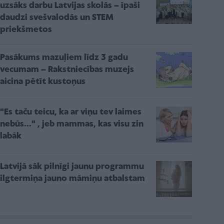
uzsāks darbu Latvijas skolās – īpaši
daudzi svešvalodās un STEM
priekšmetos
Pasākums mazuļiem līdz 3 gadu
vecumam – Rakstniecības muzejs
aicina pētīt kustoņus
"Es taču teicu, ka ar viņu tev laimes
nebūs..." , jeb mammas, kas visu zin
labāk
Latvijā sāk pilnīgi jaunu programmu
ilgtermiņa jauno māmiņu atbalstam