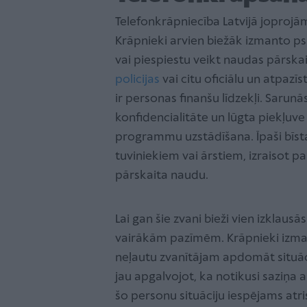
Telefonkrāpniecība Latvijā joprojām
Krāpnieki arvien biežāk izmanto ps
vai piespiestu veikt naudas pārskai
policijas
vai citu oficiālu un atpaz
ir personas finanšu līdzekļi. Sarunās 
konfidencialitāte un lūgta piekļuve
programmu uzstādīšana. Īpaši bīstam
tuviniekiem vai ārstiem, izraisot 
pārskaita naudu.
Lai gan šie zvani bieži vien izklausā
vairākām pazīmēm. Krāpnieki izmant
neļautu zvanītājam apdomāt situāc
jau apgalvojot, ka notikusi saziņa a
šo personu situāciju iespējams atri