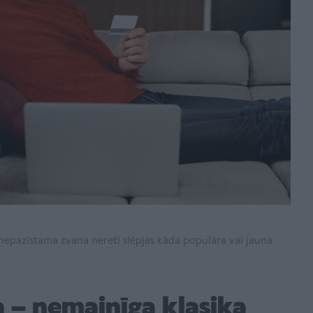
 nepazīstama zvana nereti slēpjas kāda populāra vai jauna
 – nemainīga klasika