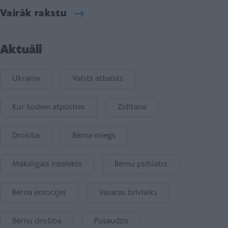
Vairāk rakstu
Aktuāli
Ukraina
Valsts atbalsts
Kur šodien atpūsties
Zīdīšana
Drošība
Bērna miegs
Mākslīgais intelekts
Bērnu psihiatrs
Bērna emocijas
Vasaras brīvlaiks
Bērnu drošība
Pusaudzis