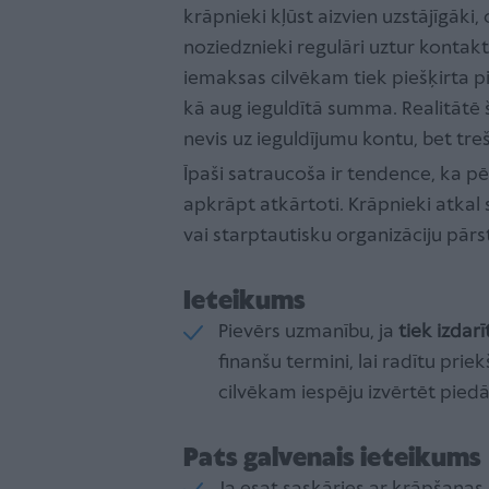
krāpnieki kļūst aizvien uzstājīgāki
noziedznieki regulāri uztur kontaktu
iemaksas cilvēkam tiek piešķirta pie
kā aug ieguldītā summa. Realitātē š
nevis uz ieguldījumu kontu, bet tr
Īpaši satraucoša ir tendence, ka pē
apkrāpt atkārtoti. Krāpnieki atkal 
vai starptautisku organizāciju pārs
Ieteikums
Pievērs uzmanību, ja
tiek izdarī
finanšu termini, lai radītu pri
cilvēkam iespēju izvērtēt pied
Pats galvenais ieteikums