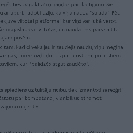
, cenšoties panākt ātru naudas pārskaitījumu. Šie
 ar upuri, radot ilūziju, ka viņa nauda "strādā". Pēc
kļuve viltotai platformai, kur viņš var it kā vērot,
īs mājaslapas ir viltotas, un nauda tiek pārskaitīta
ešajām pusēm.
c tam, kad cilvēks jau ir zaudējis naudu, viņu mēģina
sazinās, šoreiz uzdodoties par juristiem, policistiem
tāvjiem, kuri "palīdzēs atgūt zaudēto".
ts spiediens uz tūlītēju rīcību,
tiek izmantoti sarežģīti
ekšstatu par kompetenci, vienlaikus atņemot
āvājumu objektīvi.