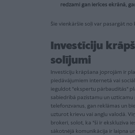
redzami gan ierīces ekrānā, ga
Šie vienkāršie soļi var pasargāt no
Investīciju krāp
solījumi
Investīciju krāpšana joprojām ir pla
piedāvājumiem internetā vai sociālaj
ieguldot "ekspertu pārbaudītās" pl
sabiedrībā pazīstamu un uzticamu 
telefonzvanus, gan reklāmas un bie
uzturot krievu vai angļu valodā. Viņi
brokeri, solot, ka "šī ir ekskluzīva i
sākotnējā komunikācija ir laipna un 