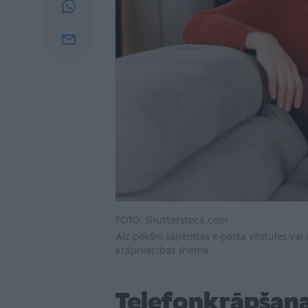
FOTO: Shutterstock.com
Aiz pēkšņi saņemtas e‑pasta vēstules vai
krāpniecības shēma.
Telefonkrāpšana