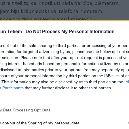
 uzreiz teikts, ka ir notikusi kāda darbība, piemēram,
jiem bijis krāpniecisks vai telefona numuram
ir skaidra zīme par iespējamu krāpniecību.
n Tētiem -
Do Not Process My Personal Information
n stresu, ir vērts
sarunu pārtraukt, uz brīdi
to opt-out of the sale, sharing to third parties, or processing of your per
formation for targeted advertising by us, please use the below opt-out s
runāties ar kādu uzticamu cilvēku
no malas.
r selection. Please note that after your opt-out request is processed y
eing interest-based ads based on personal information utilized by us or
disclosed to third parties prior to your opt-out. You may separately opt-
aitēm – smikšķerēšana
losure of your personal information by third parties on the IAB’s list of
. This information may also be disclosed by us to third parties on the
IA
 ir smikšķerēšana. Tās pamatā ir viltus īsziņu
Participants
that may further disclose it to other third parties.
avējoties uzspiest uz saites un uzzināt vairāk par
Bieži vien šīs ziņas vēsta par it kā neatmaksātu
 vai beigušos apdrošināšanu. Latvijā šādi piemēri
l Data Processing Opt Outs
-veselības, VID EDS, Latvijas Pasta u.c. institūciju
o opt-out of the Sharing of my personal data.
pat bailes šādā brīdī var novest pie impulsīvas