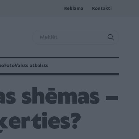
Reklāma
Kontakti
eo
Foto
Valsts atbalsts
bas shēmas –
ķerties?