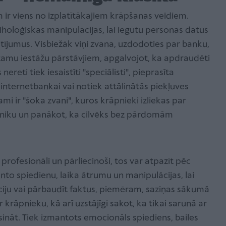
 ir viens no izplatītākajiem krāpšanas veidiem.
iholoģiskas manipulācijas, lai iegūtu personas datus
tījumus. Visbiežāk viņi zvana, uzdodoties par banku,
īstamu iestāžu pārstāvjiem, apgalvojot, ka apdraudēti
nereti tiek iesaistīti "speciālisti", pieprasīta
 internetbankai vai notiek attālinātās piekļuves
i ir "šoka zvani", kuros krāpnieki izliekas par
paniku un panākot, ka cilvēks bez pārdomām
s profesionāli un pārliecinoši, tos var atpazīt pēc
o spiedienu, laika ātrumu un manipulācijas, lai
iju vai pārbaudīt faktus, piemēram, saziņas sākumā
r krāpnieku, kā arī uzstājīgi sakot, ka tikai sarunā ar
sināt. Tiek izmantots emocionāls spiediens, bailes