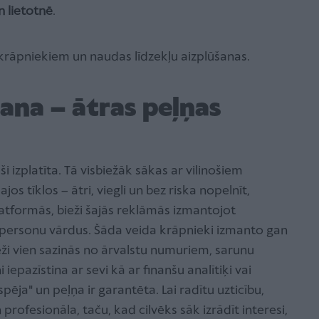
n lietotnē
.
 krāpniekiem un naudas līdzekļu aizplūšanas.
šana – ātras peļņas
ši izplatīta. Tā visbiežāk sākas ar vilinošiem
os tīklos – ātri, viegli un bez riska nopelnīt,
atformās, bieži šajās reklāmās izmantojot
personu vārdus. Šāda veida krāpnieki izmanto gan
ži vien sazinās no ārvalstu numuriem, sarunu
 iepazīstina ar sevi kā ar finanšu analītiķi vai
espēja" un peļņa ir garantēta. Lai radītu uzticību,
profesionāla, taču, kad cilvēks sāk izrādīt interesi,