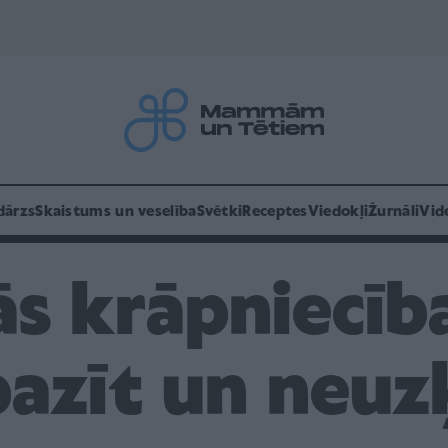
dārzs
Skaistums un veselība
Svētki
Receptes
Viedokļi
Žurnāli
Vid
ās krāpniecī
pazīt un neuz