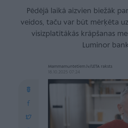
Pēdējā laikā aizvien biežāk pa
veidos, taču var būt mērķēta u
visizplatītākās krāpšanas m
Luminor bank
Mammamuntetiem.lv/LETA raksts
18.10.2025 07:24