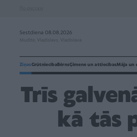
По-русски
Sestdiena 08.08.2026
Mudīte, Vladislavs, Vladislava
Ziņas
Grūtniecība
Bērns
Ģimene un attiecības
Māja un 
Trīs galven
kā tās 