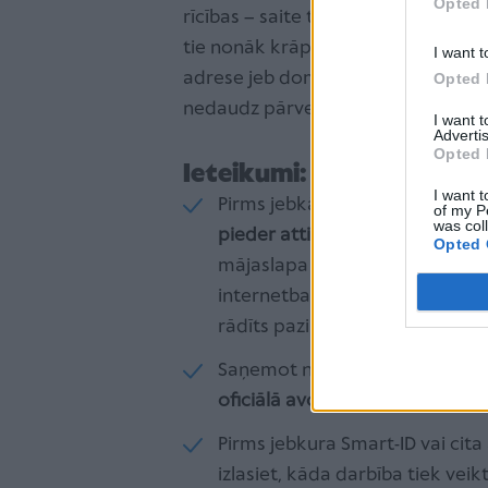
Opted 
rīcības – saite tiek atvērta, lietot
tie nonāk krāpnieku rokās. Svarīgs
I want t
adrese jeb domēns. Viltotās vietnēs
Opted 
nedaudz pārveidoti nosaukumi, kas 
I want 
Advertis
Opted 
Ieteikumi:
I want t
Pirms jebkādu datu ievades ir 
of my P
was col
pieder attiecīgajai organizācija
Opted 
mājaslapa – tajā izveidota tika
internetbankas pieejas datus. 
rādīts paziņojums, ka lapas sat
Saņemot negaidītu īsziņu, svar
oficiālā avotā
.
Pirms jebkura Smart-ID vai cita
izlasiet, kāda darbība tiek veik