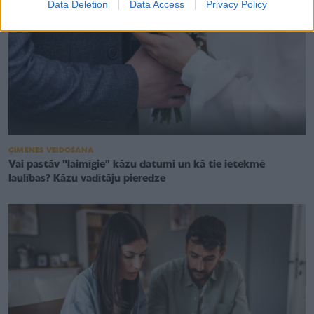
Data Deletion
Data Access
Privacy Policy
ĢIMENES VEIDOŠANA
Vai pastāv "laimīgie" kāzu datumi un kā tie ietekmē
laulības? Kāzu vadītāju pieredze