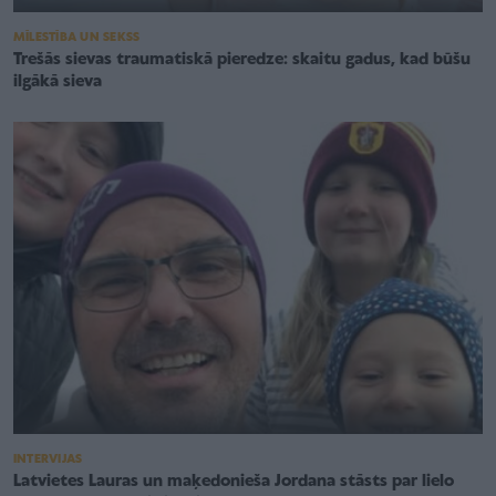
MĪLESTĪBA UN SEKSS
Trešās sievas traumatiskā pieredze: skaitu gadus, kad būšu
ilgākā sieva
INTERVIJAS
Latvietes Lauras un maķedonieša Jordana stāsts par lielo