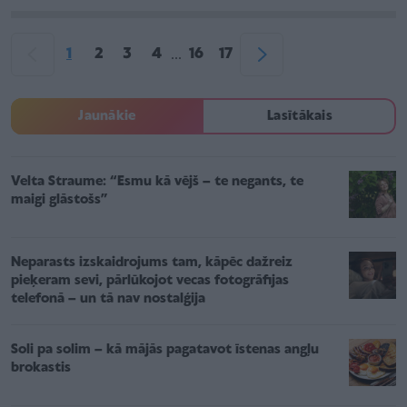
1
2
3
4
16
17
...
Jaunākie
Lasītākais
Velta Straume: “Esmu kā vējš – te negants, te
maigi glāstošs”
Neparasts izskaidrojums tam, kāpēc dažreiz
pieķeram sevi, pārlūkojot vecas fotogrāfijas
telefonā – un tā nav nostalģija
Soli pa solim – kā mājās pagatavot īstenas angļu
brokastis