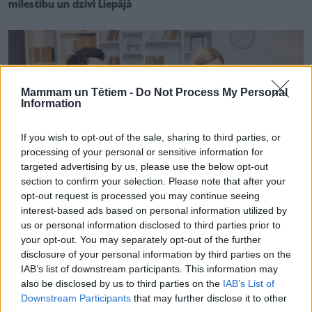
mīlestību un dzīvi Liepājā
Mammam un Tētiem -
Do Not Process My Personal
Information
If you wish to opt-out of the sale, sharing to third parties, or
processing of your personal or sensitive information for
targeted advertising by us, please use the below opt-out
section to confirm your selection. Please note that after your
opt-out request is processed you may continue seeing
interest-based ads based on personal information utilized by
us or personal information disclosed to third parties prior to
your opt-out. You may separately opt-out of the further
ATTIECĪBAS ĢIMENĒ
disclosure of your personal information by third parties on the
Ne tikai telefona slēpšana – mazāk klasiskas pazīmes, kas
IAB’s list of downstream participants. This information may
liecina, ka partneris krāpj
also be disclosed by us to third parties on the
IAB’s List of
Downstream Participants
that may further disclose it to other