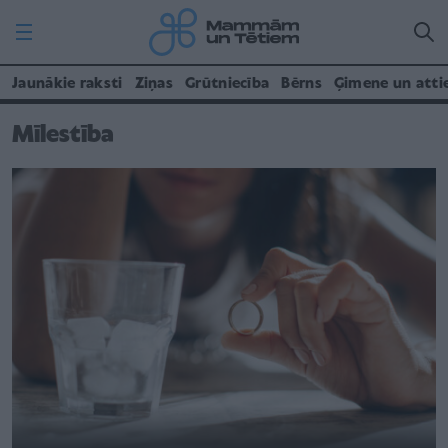
Jaunākie raksti
Ziņas
Grūtniecība
Bērns
Ģimene un atti
Mīlestība