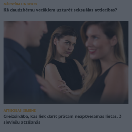
MĪLESTĪBA UN SEKSS
Kā daudzbērnu vecākiem uzturēt seksuālas attiecības?
ATTIECĪBAS ĢIMENĒ
Greizsirdība, kas liek darīt prātam neaptveramas lietas. 3
sieviešu atzīšanās