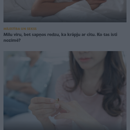
MĪLESTĪBA UN SEKSS
Mīlu vīru, bet sapņos redzu, ka krāpju ar citu. Ko tas īsti
nozīmē?