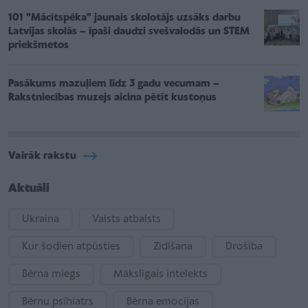
101 "Mācītspēka" jaunais skolotājs uzsāks darbu
Latvijas skolās – īpaši daudzi svešvalodās un STEM
priekšmetos
Pasākums mazuļiem līdz 3 gadu vecumam –
Rakstniecības muzejs aicina pētīt kustoņus
Vairāk rakstu
Aktuāli
Ukraina
Valsts atbalsts
Kur šodien atpūsties
Zīdīšana
Drošība
Bērna miegs
Mākslīgais intelekts
Bērnu psihiatrs
Bērna emocijas