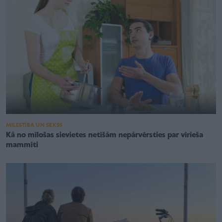
MĪLESTĪBA UN SEKSS
Kā no mīlošas sievietes netīšām nepārvērsties par vīrieša
mammīti