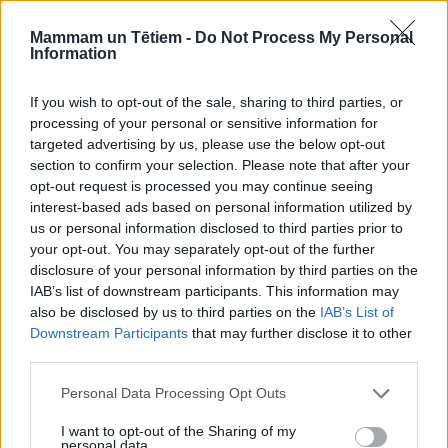
Smadzenes piešķir seksuālu nozīmi
Mammam un Tētiem -
Do Not Process My Personal
Tāpēc erotiski sapņi var šķist kā
īsta seksuāla
Information
pieredze
– daži cilvēki pat ziņo, ka sapņos ir
piedzīvojuši orgasmu.Džandials to neuzskata par
If you wish to opt-out of the sale, sharing to third parties, or
processing of your personal or sensitive information for
pārsteidzošu. "Īsta seksuālā aktivitāte ietver visas
targeted advertising by us, please use the below opt-out
centrālās nervu sistēmas daļas, kas sūta signālus
section to confirm your selection. Please note that after your
smadzenēm. Galvenais ir tas, ka tieši smadzenes
opt-out request is processed you may continue seeing
interest-based ads based on personal information utilized by
interpretē šos signālus," viņš raksta.
us or personal information disclosed to third parties prior to
Vienu un to pašu pieskārienu smadzenes var
your opt-out. You may separately opt-out of the further
disclosure of your personal information by third parties on the
interpretēt atšķirīgi: kā pilnīgi nenozīmīgu sajūtu vai
IAB’s list of downstream participants. This information may
kā maigu pieskārienu vai erotisku stimulāciju.
also be disclosed by us to third parties on the
IAB’s List of
"Galu galā tieši smadzenes izlemj, kāda seksuāla
Downstream Participants
that may further disclose it to other
third parties.
nozīme ir sajūtai," secina zinātnieks.
Personal Data Processing Opt Outs
Ko nozīmē partnera krāpšana?
I want to opt-out of the Sharing of my
personal data.