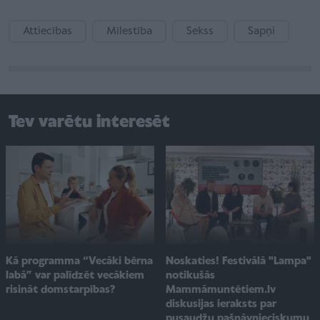
Attiecības
Mīlestība
Sekss
Sapņi
Tev varētu interesēt
Noskaties! Festivālā "Lampa"
Kā programma “Vecāki bērna
notikušās
labā” var palīdzēt vecākiem
Mammāmuntētiem.lv
risināt domstarpības?
diskusijas ieraksts par
pusaudžu pašnāvnieciskumu