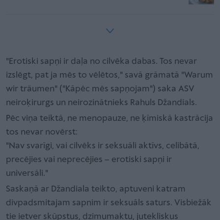
"Erotiski sapņi ir daļa no cilvēka dabas. Tos nevar
izslēgt, pat ja mēs to vēlētos," savā grāmatā "Warum
wir träumen" ("Kāpēc mēs sapņojam") saka ASV
neiroķirurgs un neirozinātnieks Rahuls Džandials.
Pēc viņa teiktā, ne menopauze, ne ķīmiskā kastrācija
tos nevar novērst:
"Nav svarīgi, vai cilvēks ir seksuāli aktīvs, celibātā,
precējies vai neprecējies – erotiski sapņi ir
universāli."
Saskaņā ar Džandiala teikto, aptuveni katram
divpadsmitajam sapnim ir seksuāls saturs. Visbiežāk
tie ietver skūpstus, dzimumaktu, jutekliskus