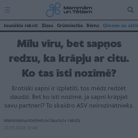
Jaunākie raksti
Ziņas
Grūtniecība
Bērns
Ģimene un atti
Mīlu vīru, bet sapņos
redzu, ka krāpju ar citu.
Ko tas īsti nozīmē?
Erotiski sapņi ir izplatīti, tos mēdz redzēt
daudzi. Bet ko īsti nozīmē, ja sapnī krāpjat
savu partneri? To skaidro ASV neirozinātnieks.
Mammamuntetiem.lv/Jauns.lv raksts
27.05.2026 12:48