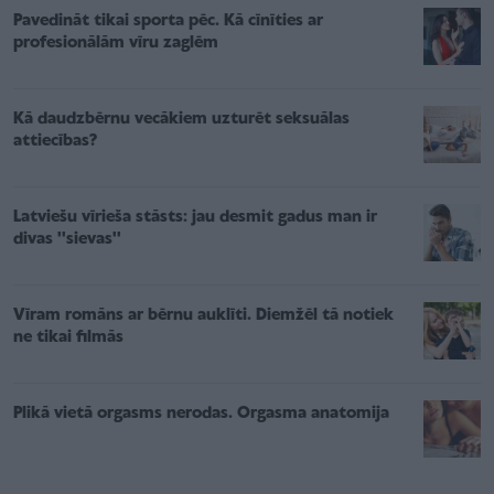
Pavedināt tikai sporta pēc. Kā cīnīties ar
profesionālām vīru zaglēm
Kā daudzbērnu vecākiem uzturēt seksuālas
attiecības?
Latviešu vīrieša stāsts: jau desmit gadus man ir
divas ''sievas''
Vīram romāns ar bērnu auklīti. Diemžēl tā notiek
ne tikai filmās
Plikā vietā orgasms nerodas. Orgasma anatomija