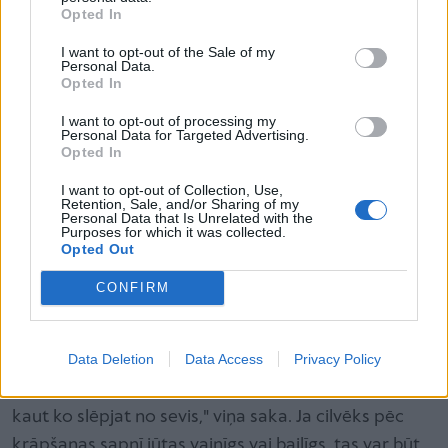
Bet kāpēc mums vispār ir seksuāli sapņi? Un vai tie
Opted In
atklāj mūsu patiesās vēlmes?
I want to opt-out of the Sale of my
Džandials atsaucas uz pētījumiem, kas liecina, ka
Personal Data.
Opted In
erotiski sapņi nav tieši saistīti ar pornogrāfijas
skatīšanos, seksu vai masturbāciju.Svarīgākais
I want to opt-out of processing my
Personal Data for Targeted Advertising.
faktors, kas rada erotiskus sapņus, šķiet, ir cik bieži
Opted In
mēs nomodā fantazējam par erotiku.
I want to opt-out of Collection, Use,
Retention, Sale, and/or Sharing of my
Personal Data that Is Unrelated with the
Purposes for which it was collected.
Starp uztraukumu un vainas apziņu
Opted Out
Saskaņā ar sapņu ekspertes Terēzas Čeungas teikto,
CONFIRM
partnera krāpšana sapnī dažkārt var liecināt par
slēptām vajadzībām vai iekšēju konfliktu.
Data Deletion
Data Access
Privacy Policy
"Daudzos gadījumos šāds sapnis norāda, ka reālajā
dzīvē ir situācija, kurā jūs neesat pilnīgi godīgs vai
kaut ko slēpjat no sevis," viņa saka. Ja cilvēks pēc
krāpšanas sapnī jūtas vainīgs vai bailīgs, tas var būt