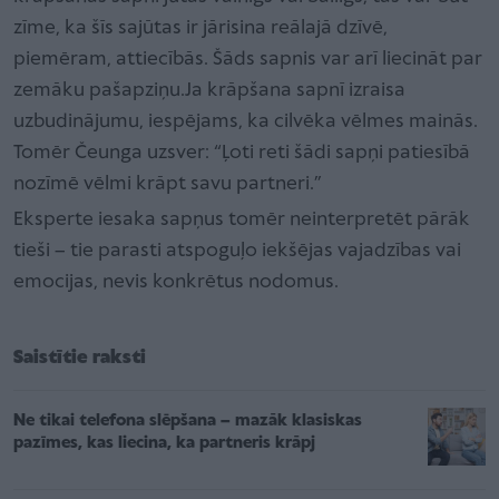
zīme, ka šīs sajūtas ir jārisina reālajā dzīvē,
piemēram, attiecībās. Šāds sapnis var arī liecināt par
zemāku pašapziņu.Ja krāpšana sapnī izraisa
uzbudinājumu, iespējams, ka cilvēka vēlmes mainās.
Tomēr Čeunga uzsver: “Ļoti reti šādi sapņi patiesībā
nozīmē vēlmi krāpt savu partneri.”
Eksperte iesaka sapņus tomēr neinterpretēt pārāk
tieši – tie parasti atspoguļo iekšējas vajadzības vai
emocijas, nevis konkrētus nodomus.
Saistītie raksti
Ne tikai telefona slēpšana – mazāk klasiskas
pazīmes, kas liecina, ka partneris krāpj