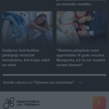
un mentālo veselību
Gadījumi, kad laulības
''Mamma piespieda mani
pārkāpējs visdrīzāk
apprecēties 16 gadu vecumā.
nemainīsies, bet krāps atkal
Nesaprotu, kā to var nodarīt
un atkal
savam bērnam''
Vairāk rakstu no "Ģimene un attiecības"