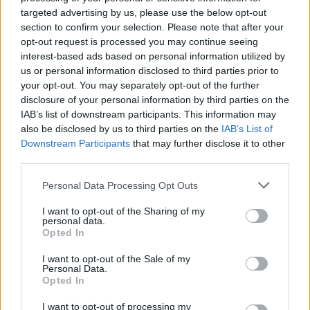
aizrāvies, izejot no mājas regulāri sācis rūpīgi
targeted advertising by us, please use the below opt-out
izvēlēties apģērbu, pucēt apavus un sasmaržoties,
section to confirm your selection. Please note that after your
opt-out request is processed you may continue seeing
viņam visdrīzāk ir vēlme ļoti patikt. Aktuāls tikai
interest-based ads based on personal information utilized by
jautājums – kam?
us or personal information disclosed to third parties prior to
your opt-out. You may separately opt-out of the further
Pārspīlētas rūpes par ģimeni.
Izklausās it kā gaužām
disclosure of your personal information by third parties on the
neloģiski, bet partneres krāpšana lielai daļai vīriešu
IAB’s list of downstream participants. This information may
izraisa diezgan pamatīgu vainas sajūtu. Krāpjošais
also be disclosed by us to third parties on the
IAB’s List of
Downstream Participants
that may further disclose it to other
vīrietis partneres un bērnu priekšā nereti jūtas tik
third parties.
vainīgs, ka ir gatavs darīt teju visu, lai ar šīm savām
sajūtām tiktu galā. Pēkšņi ceļojumi visai ģimenei,
Personal Data Processing Opt Outs
izklaižu pilnas brīvdienas bērniem, romantiska
I want to opt-out of the Sharing of my
personal data.
atpūta ar sievu un tas viss praktiski vienā laikā un
Opted In
bez apstājas… Tas tiešām var būt aizdomīgi.
I want to opt-out of the Sale of my
Izmaiņas seksuālajā uzvedībā.
Parasti jau liekas – ja
Personal Data.
Opted In
vīrietis izvairās no seksuāla kontakta ar savu
partneri, tad tas ir tāpēc, ka viņš iekāro kādu citu.
I want to opt-out of processing my