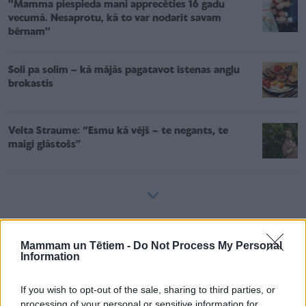
''Mamma piespieda mani apprecēties 16 gadu
vecumā. Nesaprotu, kā to var nodarīt savam
bērnam''
Soli pa solim – kā mājās pagatavot īstenas angļu
brokastis
Velta Straume: “Esmu kā vējš – te negants, te
maigi glāstošs”
Pilnīga garderobes maiņa un nemitīga pucēšanās.
Mammam un Tētiem -
Do Not Process My Personal
Lielākajai daļai vīriešu, atšķirībā no daiļā dzimuma
Information
pārstāvēm, nav tik svarīgi labi izskatīties tāpat vien –
If you wish to opt-out of the sale, sharing to third parties, or
priekš sevis. Ja vīrietis, kurš iepriekš ar to nekad nav
processing of your personal or sensitive information for