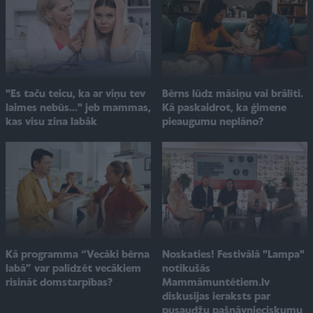
"Es taču teicu, ka ar viņu tev
Bērns lūdz māsiņu vai brālīti.
laimes nebūs..." jeb mammas,
Kā paskaidrot, ka ģimene
kas visu zina labāk
pieaugumu neplāno?
Noskaties! Festivālā "Lampa"
Kā programma “Vecāki bērna
notikušās
labā” var palīdzēt vecākiem
Mammāmuntētiem.lv
risināt domstarpības?
diskusijas ieraksts par
pusaudžu pašnāvnieciskumu