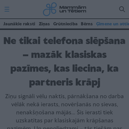
Jaunākie raksti
Ziņas
Grūtniecība
Bērns
Ģimene un atti
Ne tikai telefona slēpšana
– mazāk klasiskas
pazīmes, kas liecina, ka
partneris krāpj
Ziņu signāli vēlu naktīs, pārnākšana no darba
vēlāk nekā ierasts, novēršanās no sievas,
nenakšņošana mājās… Šīs ierasti tiek
uzskatītas par klasiskajām krāpšanas
pazīmēm. Un nenoliedzami – tās tiešām par