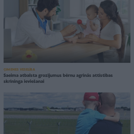
ĢIMENES VESELĪBA
Saeima atbalsta grozījumus bērnu agrīnās attīstības
skrīninga ieviešanai