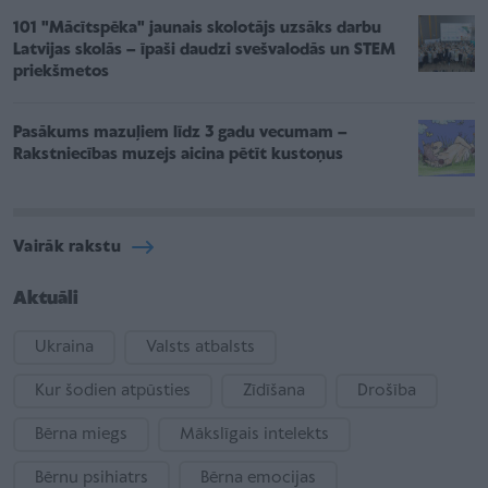
101 "Mācītspēka" jaunais skolotājs uzsāks darbu
Latvijas skolās – īpaši daudzi svešvalodās un STEM
priekšmetos
Pasākums mazuļiem līdz 3 gadu vecumam –
Rakstniecības muzejs aicina pētīt kustoņus
Vairāk rakstu
Aktuāli
Ukraina
Valsts atbalsts
Kur šodien atpūsties
Zīdīšana
Drošība
Bērna miegs
Mākslīgais intelekts
Bērnu psihiatrs
Bērna emocijas