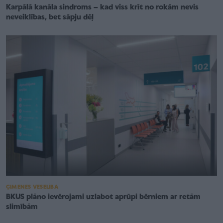
Karpālā kanāla sindroms – kad viss krīt no rokām nevis
neveiklības, bet sāpju dēļ
ĢIMENES VESELĪBA
BKUS plāno ievērojami uzlabot aprūpi bērniem ar retām
slimībām