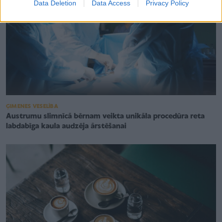
Data Deletion
Data Access
Privacy Policy
ĢIMENES VESELĪBA
Austrumu slimnīcā bērnam veikta unikāla procedūra reta
labdabīga kaula audzēja ārstēšanai