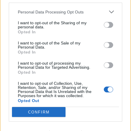
third parties.
Personal Data Processing Opt Outs
I want to opt-out of the Sharing of my
personal data.
Opted In
I want to opt-out of the Sale of my
Personal Data.
Opted In
I want to opt-out of processing my
Personal Data for Targeted Advertising.
Opted In
ĢIMENES VESELĪBA
I want to opt-out of Collection, Use,
Retention, Sale, and/or Sharing of my
Izkrīt mati, viss kaitina un nekam nav spēka. Par kādu
Personal Data that Is Unrelated with the
vitamīnu trūkumu liecina šāds stāvoklis?
Purposes for which it was collected.
Opted Out
CONFIRM