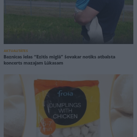
AKTUALITĀTES
Baznīcas ielas “Ezītis miglā” šovakar notiks atbalsta
koncerts mazajam Lūkasam