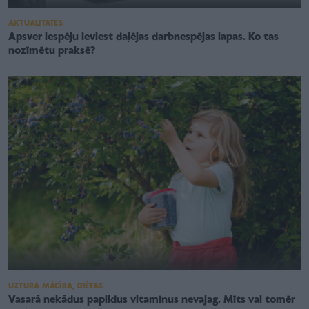
AKTUALITĀTES
Apsver iespēju ieviest daļējas darbnespējas lapas. Ko tas
nozīmētu praksē?
UZTURA MĀCĪBA, DIĒTAS
Vasarā nekādus papildus vitamīnus nevajag. Mīts vai tomēr