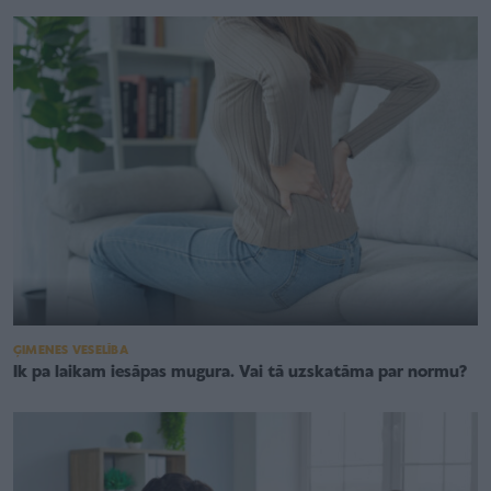
ĢIMENES VESELĪBA
Ik pa laikam iesāpas mugura. Vai tā uzskatāma par normu?