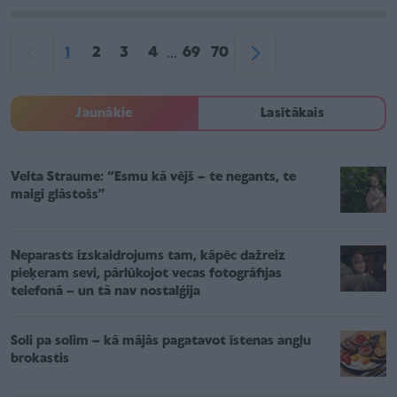
1
2
3
4
69
70
...
Jaunākie
Lasītākais
Velta Straume: “Esmu kā vējš – te negants, te
maigi glāstošs”
Neparasts izskaidrojums tam, kāpēc dažreiz
pieķeram sevi, pārlūkojot vecas fotogrāfijas
telefonā – un tā nav nostalģija
Soli pa solim – kā mājās pagatavot īstenas angļu
brokastis