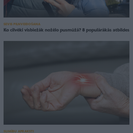
SEVIS PILNVEIDOŠANA
Ko cilvēki visbiežāk nožēlo pusmūžā? 8 populārākās atbildes
SLIMĪBU APRAKSTI