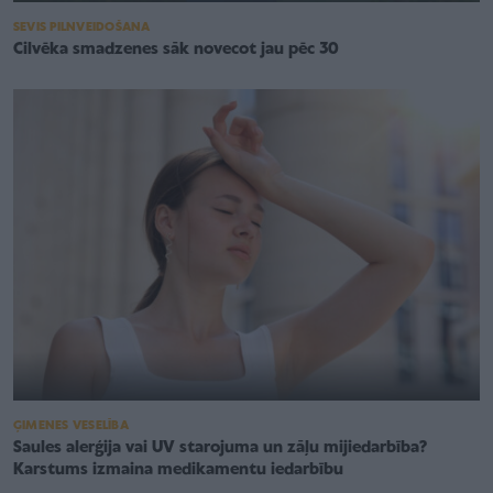
SEVIS PILNVEIDOŠANA
Cilvēka smadzenes sāk novecot jau pēc 30
ĢIMENES VESELĪBA
Saules alerģija vai UV starojuma un zāļu mijiedarbība?
Karstums izmaina medikamentu iedarbību