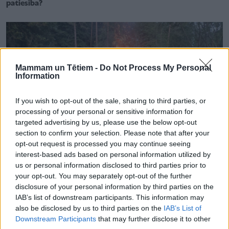
patiesība?
Mammam un Tētiem -
Do Not Process My Personal
Information
If you wish to opt-out of the sale, sharing to third parties, or
processing of your personal or sensitive information for
targeted advertising by us, please use the below opt-out
section to confirm your selection. Please note that after your
opt-out request is processed you may continue seeing
interest-based ads based on personal information utilized by
us or personal information disclosed to third parties prior to
your opt-out. You may separately opt-out of the further
ĢIMENES VESELĪBA
disclosure of your personal information by third parties on the
Nepilni 20 tūkstoši mēnesī – summa, kas jāsedz vecākiem,
IAB’s list of downstream participants. This information may
lai glābtu sava bērna dzīvību
also be disclosed by us to third parties on the
IAB’s List of
Downstream Participants
that may further disclose it to other