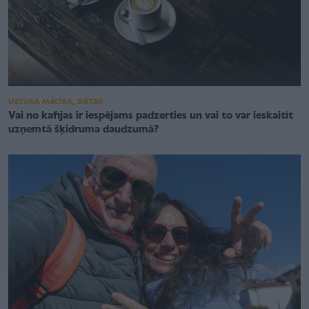
UZTURA MĀCĪBA, DIĒTAS
Vai no kafijas ir iespējams padzerties un vai to var ieskaitīt
uzņemtā šķidruma daudzumā?