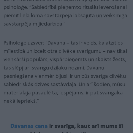
psiholoģe. “Sabiedrībā pieņemto rituālu ievērošanai
piemīt liela loma savstarpējā labsajūtā un veiksmīgā
savstarpējā mijiedarbībā.”
Psiholoģe uzsver: “Dāvana – tas ir veids, kā atzīties
mīlestībā un izcelt otra cilvēka svarīgumu – nav tikai
vienkārši populārs, vispārpieņemts un skaists žests,
tas slēpj arī svarīgu dziļāku nozīmi. Dāvanu
pasniegšana vienmēr bijusi, ir un būs svarīga cilvēku
sabiedriskās dzīves sastāvdaļa. Un arī šodien, mūsu
materiālajā pasaulē tā, iespējams, ir pat svarīgāka
nekā iepriekš.”
Dāvanas cena
ir svarīga, kaut arī mums šī