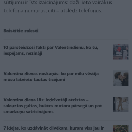
sūtījumu ir īsts izaicinājums: daži lieto vairākus
telefona numurus, citi – atslēdz telefonus.
Saistītie raksti
10 pārsteidzoši fakti par Valentīndienu, ko tu,
iespējams, nezināji
Valentīna dienas noskaņās: ko par mīlu vēstīja
mūsu latviešu tautas ticējumi
Valentīna diena 18+: iedzīvotāji atzīstas –
salauztas gultas, buktes motora pārsegā un pat
smadzeņu satricinājums
7 idejas, ko uzdāvināt cilvēkam, kuram viss jau ir