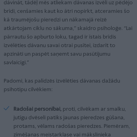
dāvināt, tādēļ mēs atliekam dāvanas izvēli uz pēdējo
brīdi, cenšamies kaut ko ātri nopirkt, atceramies šo
kā traumējošu pieredzi un nākamajā reizē
atkārtojam ciklu no sākuma,” skaidro psiholoģe. “Lai
pārrautu šo apburto loku, tagad ir īstais brīdis
izvēlēties dāvanu savai otrai pusītei, izdarīt to
apzināti un paspēt saņemt savu pasūtījumu
savlaicīgi.”
Padomi, kas palīdzēs izvēlēties dāvanas dažādu
psihotipu cilvēkiem:
Radošai personībai,
proti, cilvēkam ar smalku,
jutīgu dvēseli patiks jaunas pieredzes gūšana,
protams, vēlams radošas pieredzes. Piemēram,
zīmēšanas meistarklase vai mākslinieka