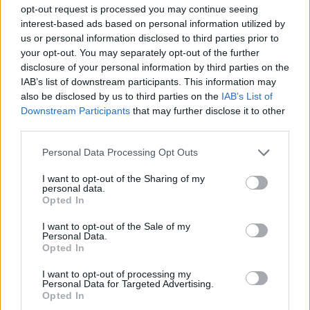
šim pirkumam. Piemēram, nopirkt jaunus sporta
opt-out request is processed you may continue seeing
apavus, lai pavasarī sāktu skriet, vai grāmatu /
interest-based ads based on personal information utilized by
us or personal information disclosed to third parties prior to
dienasgrāmatu, kura jau sen ir noskatīta, taču
your opt-out. You may separately opt-out of the further
“vēl nav sanācis” iegādāties. Tie var būt izglītojoši
disclosure of your personal information by third parties on the
kursi, baseina abonements vai kāda lieta mājai,
IAB’s list of downstream participants. This information may
also be disclosed by us to third parties on the
IAB’s List of
kas uzlabos ikdienu. Piemēram, robots –
Downstream Participants
that may further disclose it to other
putekļsūcējs, lai iemīļotā varētu veltīt vairāk
third parties.
laikam tam, kas viņai rada prieku. Šā tipa
Personal Data Processing Opt Outs
cilvēkiem svarīgākais: lai dāvana nebūtu
nevajadzīga. Ievērojiet to!
I want to opt-out of the Sharing of my
personal data.
Opted In
Cilvēkam – pētniekam, introvertam, kas ar
interesi pēta pasauli
un cilvēkus, taču kuram ir
I want to opt-out of the Sale of my
Personal Data.
mierīgs raksturs, īsti nederēs spožas dāvanas –
Opted In
pārsteigumi. Šāda tipa personībai patiks
I want to opt-out of processing my
vienkāršas, taču personificētas lietas – T-krekli,
Personal Data for Targeted Advertising.
Opted In
krūzītes ar uzrakstiem vai zīmējumiem, kuros