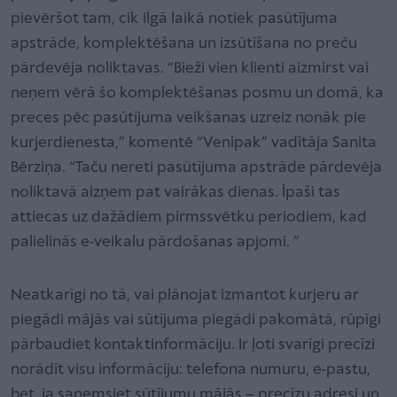
pievēršot tam, cik ilgā laikā notiek pasūtījuma
apstrāde, komplektēšana un izsūtīšana no preču
pārdevēja noliktavas. “Bieži vien klienti aizmirst vai
neņem vērā šo komplektēšanas posmu un domā, ka
preces pēc pasūtījuma veikšanas uzreiz nonāk pie
kurjerdienesta,” komentē “Venipak” vadītāja Sanita
Bērziņa. “Taču nereti pasūtījuma apstrāde pārdevēja
noliktavā aizņem pat vairākas dienas. Īpaši tas
attiecas uz dažādiem pirmssvētku periodiem, kad
palielinās e-veikalu pārdošanas apjomi. ”
Neatkarīgi no tā, vai plānojat izmantot kurjeru ar
piegādi mājās vai sūtījuma piegādi pakomātā, rūpīgi
pārbaudiet kontaktinformāciju. Ir ļoti svarīgi precīzi
norādīt visu informāciju: telefona numuru, e-pastu,
bet, ja saņemsiet sūtījumu mājās – precīzu adresi un