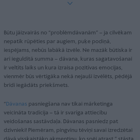
Būtu jāizvairās no “problēmdāvanām” – ja cilvēkam
nepatīk rūpēties par augiem, puķe podiņā,
iespējams, nebūs labākā izvēle. Ne mazāk būtiska ir
arī ieguldītā summa – dāvana, kuras sagatavošanai
ir veltīts laiks un kura izraisa pozitīvas emocijas,
vienmēr būs vērtīgāka nekā nejauši izvēlēts, pēdējā
brīdī iegādāts priekšmets.
“
Dāvanas
pasniegšana nav tikai mārketinga
veicināta tradīcija – tā ir svarīga attiecību
veidošanas sastāvdaļa. Dāvanas pasniedz pat
dzīvnieki! Piemēram, pingvīnu tēviņi savai izredzētai
dāvā visskaistāko akmentiņu, ko spēj atrast,” stāsta