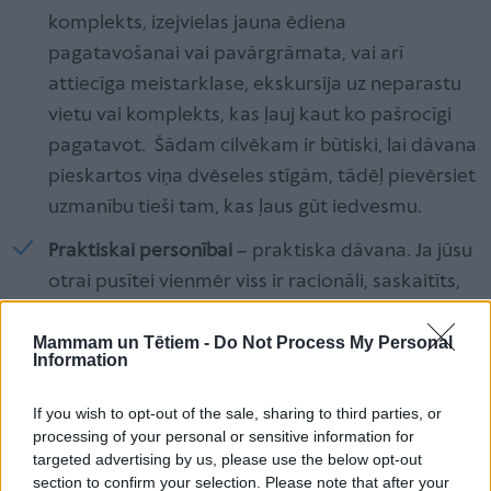
komplekts, izejvielas jauna ēdiena
pagatavošanai vai pavārgrāmata, vai arī
attiecīga meistarklase, ekskursija uz neparastu
vietu vai komplekts, kas ļauj kaut ko pašrocīgi
pagatavot. Šādam cilvēkam ir būtiski, lai dāvana
pieskartos viņa dvēseles stīgām, tādēļ pievērsiet
uzmanību tieši tam, kas ļaus gūt iedvesmu.
Praktiskai personībai
– praktiska dāvana. Ja jūsu
otrai pusītei vienmēr viss ir racionāli, saskaitīts,
ieplānots un ņemts vērā, pavērojiet, ka šobrīd
Mammam un Tētiem -
Do Not Process My Personal
šim cilvēkam ir NEPIECIEŠAMS (viņš noteikti kādā
Information
mirklī pateiks, bet jums atliek vien savlaicīgi to
pamanīt un atcerēties, vislabāk – pierakstīt).
If you wish to opt-out of the sale, sharing to third parties, or
Bieži notiek tā, ka šie cilvēki jau ilgi par kaut ko
processing of your personal or sensitive information for
targeted advertising by us, please use the below opt-out
sapņo, taču nespēj saņemties un iztērēt naudu
section to confirm your selection. Please note that after your