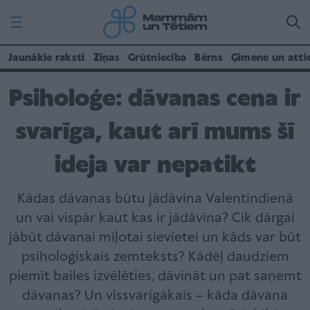
Jaunākie raksti
Ziņas
Grūtniecība
Bērns
Ģimene un atti
Psiholoģe: dāvanas cena ir
svarīga, kaut arī mums šī
ideja var nepatikt
Kādas dāvanas būtu jādāvina Valentīndienā
un vai vispār kaut kas ir jādāvina? Cik dārgai
jābūt dāvanai mīļotai sievietei un kāds var būt
psiholoģiskais zemteksts? Kādēļ daudziem
piemīt bailes izvēlēties, dāvināt un pat saņemt
dāvanas? Un vissvarīgākais – kāda dāvana