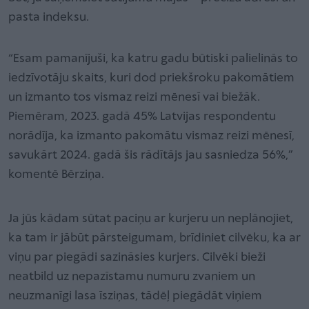
pasta indeksu.
“Esam pamanījuši, ka katru gadu būtiski palielinās to
iedzīvotāju skaits, kuri dod priekšroku pakomātiem
un izmanto tos vismaz reizi mēnesī vai biežāk.
Piemēram, 2023. gadā 45% Latvijas respondentu
norādīja, ka izmanto pakomātu vismaz reizi mēnesī,
savukārt 2024. gadā šis rādītājs jau sasniedza 56%,”
komentē Bērziņa.
Ja jūs kādam sūtat paciņu ar kurjeru un neplānojiet,
ka tam ir jābūt pārsteigumam, brīdiniet cilvēku, ka ar
viņu par piegādi sazināsies kurjers. Cilvēki bieži
neatbild uz nepazīstamu numuru zvaniem un
neuzmanīgi lasa īsziņas, tādēļ piegādāt viņiem