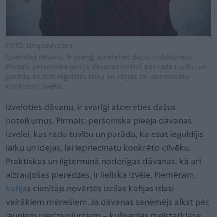
FOTO: Unsplash.com
Izvēloties dāvanu, ir svarīgi atcerēties dažus noteikumus.
Pirmais: personiska pieeja dāvanas izvēlei, kas rada tuvību un
parāda, ka esat ieguldījis laiku un idejas, lai iepriecinātu
konkrēto cilvēku.
Izvēloties dāvanu, ir svarīgi atcerēties dažus
noteikumus. Pirmais: personiska pieeja dāvanas
izvēlei, kas rada tuvību un parāda, ka esat ieguldījis
laiku un idejas, lai iepriecinātu konkrēto cilvēku.
Praktiskas un ilgtermiņā noderīgas dāvanas, kā arī
aizraujošas pieredzes, ir lieliska izvēle. Piemēram,
kafija
s cienītājs novērtēs izcilas kafijas izlasi
vairākiem mēnešiem. Ja dāvanas saņēmējs alkst pēc
jauniem piedzīvojumiem – kulinārijas meistarklase