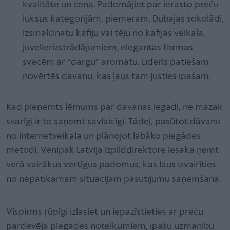
kvalitāte un cena. Padomājiet par ierasto preču
luksus kategorijām, piemēram, Dubajas šokolādi,
izsmalcinātu kafiju vai tēju no kafijas veikala,
juvelierizstrādājumiem, elegantas formas
svecēm ar “dārgu” aromātu. Līderis patiešām
novērtēs dāvanu, kas ļaus tam justies īpašam.
Kad pieņemts lēmums par dāvanas iegādi, ne mazāk
svarīgi ir to saņemt savlaicīgi. Tādēļ, pasūtot dāvanu
no internetveikala un plānojot labāko piegādes
metodi, Venipak Latvija izpilddirektore iesaka ņemt
vērā vairākus vērtīgus padomus, kas ļaus izvairīties
no nepatīkamām situācijām pasūtījumu saņemšanā.
Vispirms rūpīgi izlasiet un iepazīstieties ar preču
pārdevēja piegādes noteikumiem, īpašu uzmanību