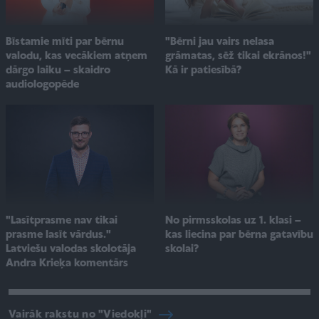
"Bērni jau vairs nelasa
Bīstamie mīti par bērnu
grāmatas, sēž tikai ekrānos!"
valodu, kas vecākiem atņem
Kā ir patiesībā?
dārgo laiku – skaidro
audiologopēde
No pirmsskolas uz 1. klasi –
"Lasītprasme nav tikai
kas liecina par bērna gatavību
prasme lasīt vārdus."
skolai?
Latviešu valodas skolotāja
Andra Krieķa komentārs
Vairāk rakstu no "Viedokļi"