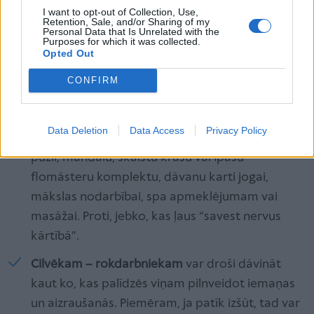
attēlota kāda viņa vērtība vai atmiņas (krūzīte ar
I want to opt-out of Collection, Use,
Retention, Sale, and/or Sharing of my
jebkuru bērnības foto), grāmata, kuras temats ir
Personal Data that Is Unrelated with the
Purposes for which it was collected.
tuvs viņa interesēm, vai priekšmeti nodarbībām,
Opted Out
kas ļaus viņam “būt vienatnē ar sevi”.
CONFIRM
Cilvēkam, kas cenšas visus glābt
, noderēs kāda
nomierinoša dāvana, kas mazina stresu. Viņam
Data Deletion
Data Access
Privacy Policy
var uzdāvināt jogas paklājiņu vai masāžas rullīti,
puzli, mandalu, skaistu krāsu vai īpašu
flomāsteru komplektu, dāvanu karti jogai,
mākslas nodarbībai, spa apmeklējumam vai
masāžai. Proti, jebko, kas ļaus “savest nervus
kārtībā”.
Cilvēkam – rokdarbniekam
var droši dāvināt
kaut ko, kas palīdzēs viņam pilnveidot iemaņas
un aizraušanās. Piemēram, ja patīk izšūt, tad var