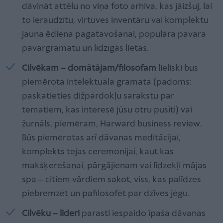
dāvināt attēlu no viņa foto arhīva, kas jāizšuj, lai
to ieraudzītu, virtuves inventāru vai komplektu
jauna ēdiena pagatavošanai, populāra pavāra
pavārgrāmatu un līdzīgas lietas.
Cilvēkam – domātājam/filosofam
lieliski būs
piemērota intelektuāla grāmata (padoms:
paskatieties dižpārdokļu sarakstu par
tematiem, kas interesē jūsu otru pusīti) vai
žurnāls, piemēram, Harward business review.
Būs piemērotas arī dāvanas meditācijai,
komplekts tējas ceremonijai, kaut kas
makšķerēšanai, pārgājienam vai līdzekļi mājas
spa – citiem vārdiem sakot, viss, kas palīdzēs
piebremzēt un pafilosofēt par dzīves jēgu.
Cilvēku – līderi
parasti iespaido īpaša dāvanas