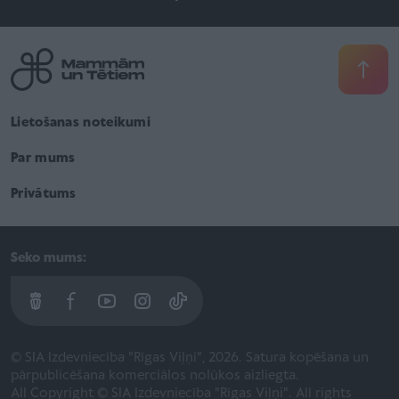
Lietošanas noteikumi
Par mums
Privātums
Seko mums:
© SIA Izdevniecība "Rīgas Viļņi", 2026. Satura kopēšana un
pārpublicēšana komerciālos nolūkos aizliegta.
All Copyright © SIA Izdevniecība "Rīgas Viļņi". All rights