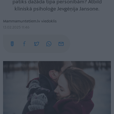
patiks dažāda tipa personībām? Atbild
klīniskā psiholoģe Jevgēņija Jansone.
Mammamuntetiem.lv viedoklis
13.02.2025 11:46