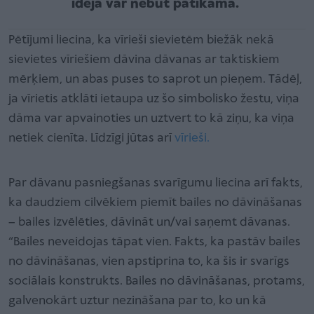
ideja var nebūt patīkama.
Pētījumi liecina, ka vīrieši sievietēm biežāk nekā
sievietes vīriešiem dāvina dāvanas ar taktiskiem
mērķiem, un abas puses to saprot un pieņem. Tādēļ,
ja vīrietis atklāti ietaupa uz šo simbolisko žestu, viņa
dāma var apvainoties un uztvert to kā ziņu, ka viņa
netiek cienīta. Līdzīgi jūtas arī
vīrieši.
Par dāvanu pasniegšanas svarīgumu liecina arī fakts,
ka daudziem cilvēkiem piemīt bailes no dāvināšanas
– bailes izvēlēties, dāvināt un/vai saņemt dāvanas.
“Bailes neveidojas tāpat vien. Fakts, ka pastāv bailes
no dāvināšanas, vien apstiprina to, ka šis ir svarīgs
sociālais konstrukts. Bailes no dāvināšanas, protams,
galvenokārt uztur nezināšana par to, ko un kā