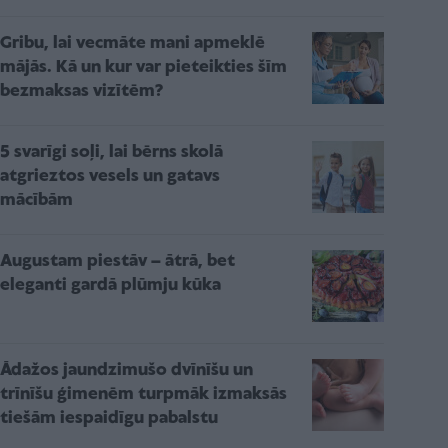
Gribu, lai vecmāte mani apmeklē
mājās. Kā un kur var pieteikties šīm
bezmaksas vizītēm?
5 svarīgi soļi, lai bērns skolā
atgrieztos vesels un gatavs
mācībām
Augustam piestāv – ātrā, bet
eleganti gardā plūmju kūka
Ādažos jaundzimušo dvīnīšu un
trīnīšu ģimenēm turpmāk izmaksās
tiešām iespaidīgu pabalstu