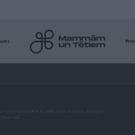
mums
Pri
a un pārpublicēšana komerciālos nolūkos aizliegta.
s reserved.