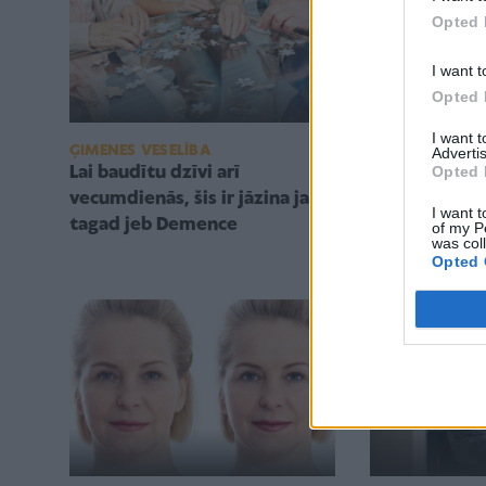
Opted 
I want t
Opted 
I want 
ĢIMENES VESELĪBA
FIZISKĀS AKTI
Advertis
Opted 
Lai baudītu dzīvi arī
Mazāk par 10
vecumdienās, šis ir jāzina jau
atklāj precīz
I want t
tagad jeb Demence
katru dienu j
of my P
was col
novērstu de
Opted 