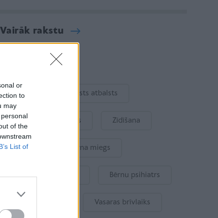
Vairāk rakstu
Aktuāli
sonal or
Ukraina
Valsts atbalsts
ection to
ou may
 personal
Kur šodien atpūsties
Zīdīšana
out of the
 downstream
B’s List of
Drošība
Bērna miegs
Mākslīgais intelekts
Bērnu psihiatrs
Bērna emocijas
Vasaras brīvlaiks