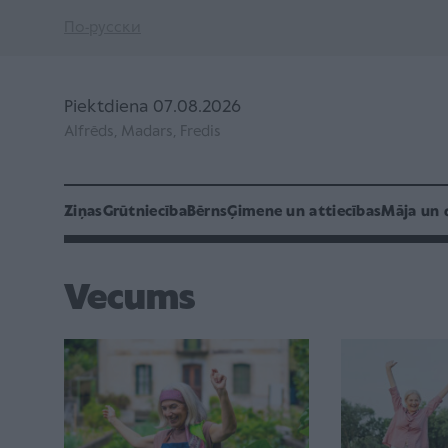
По-русски
Piektdiena 07.08.2026
Alfrēds, Madars, Fredis
Ziņas
Grūtniecība
Bērns
Ģimene un attiecības
Māja un 
Vecums