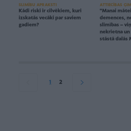
SLIMĪBU APRAKSTI
ATTIECĪBAS ĢI
Kādi riski ir cilvēkiem, kuri
''Manai māte
izskatās vecāki par saviem
demences, n
gadiem?
slimības – viņ
nekrietna un 
stāstā dalās 
1
2