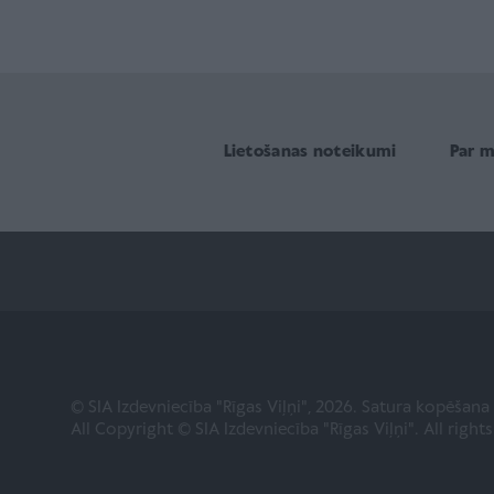
Lietošanas noteikumi
Par 
© SIA Izdevniecība "Rīgas Viļņi", 2026. Satura kopēšan
All Copyright © SIA Izdevniecība "Rīgas Viļņi". All right