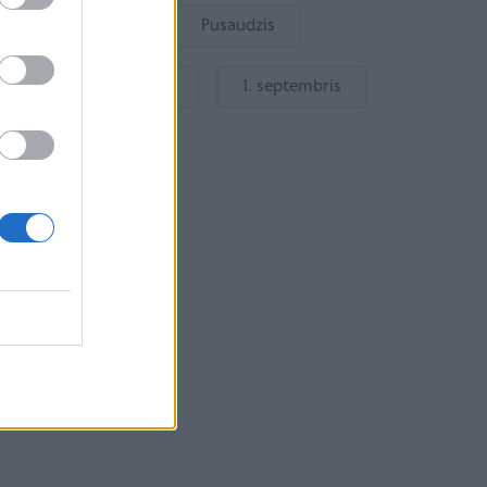
Bērnu drošība
Pusaudzis
Gatavošanās skolai
1. septembris