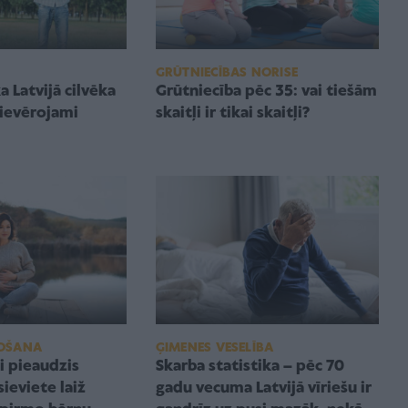
GRŪTNIECĪBAS NORISE
 Latvijā cilvēka
Grūtniecība pēc 35: vai tiešām
ievērojami
skaitļi ir tikai skaitļi?
OŠANA
ĢIMENES VESELĪBA
ni pieaudzis
Skarba statistika – pēc 70
ieviete laiž
gadu vecuma Latvijā vīriešu ir