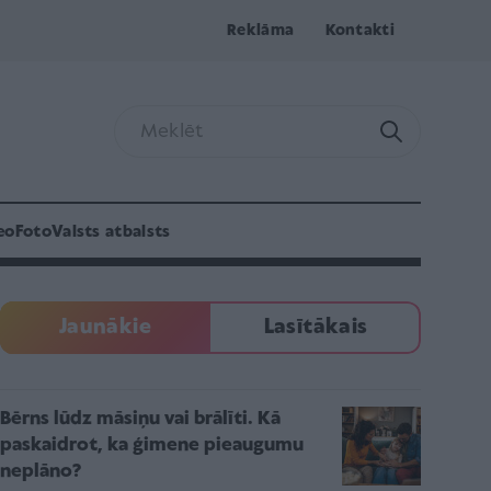
Reklāma
Kontakti
eo
Foto
Valsts atbalsts
Jaunākie
Lasītākais
Bērns lūdz māsiņu vai brālīti. Kā
paskaidrot, ka ģimene pieaugumu
neplāno?