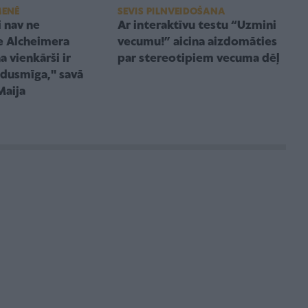
SEVIS PILNVEIDOŠANA
MENĒ
Ar interaktīvu testu “Uzmini
i nav ne
vecumu!” aicina aizdomāties
e Alcheimera
par stereotipiem vecuma dēļ
a vienkārši ir
dusmīga,'' savā
Maija