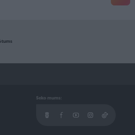
vātums
Seko mums: