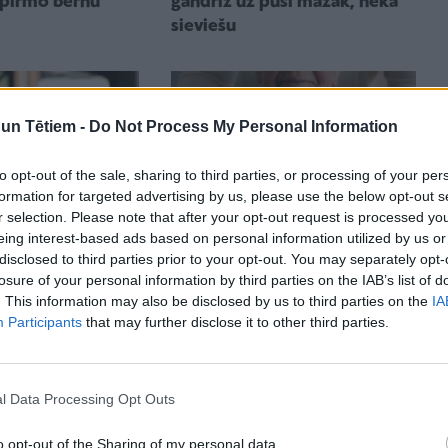
 pirmo bērnu
gandrīz uz pusi mazāk, nekā
sieviešu
n Tētiem -
Do Not Process My Personal Information
to opt-out of the sale, sharing to third parties, or processing of your per
formation for targeted advertising by us, please use the below opt-out s
r selection. Please note that after your opt-out request is processed y
eing interest-based ads based on personal information utilized by us or
disclosed to third parties prior to your opt-out. You may separately opt-
ĢIMENES VESELĪBA
OŠANA
losure of your personal information by third parties on the IAB’s list of
Zinātnieki atklāj vienkāršu
lāta formula, kas
. This information may also be disclosed by us to third parties on the
IA
veidu, kā mājas apstākļos
āt ideālo vecuma
Participants
that may further disclose it to other third parties.
novērtēt savu novecošanās
tneriem
pakāpi
l Data Processing Opt Outs
o opt-out of the Sharing of my personal data.