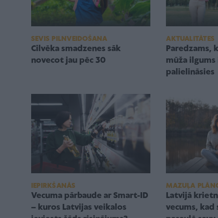
SEVIS PILNVEIDOŠANA
AKTUALITĀTES
Cilvēka smadzenes sāk
Paredzams, ka
novecot jau pēc 30
mūža ilgums 
palielināsies
IEPIRKŠANĀS
MAZUĻA PLĀN
Vecuma pārbaude ar Smart-ID
Latvijā kriet
– kuros Latvijas veikalos
vecums, kad s