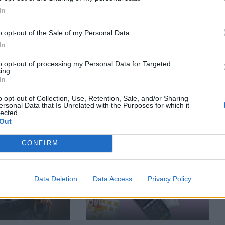
In
o opt-out of the Sale of my Personal Data.
In
to opt-out of processing my Personal Data for Targeted
VITĀTES
ĢIMENES VESELĪBA
ing.
In
 000! Pētnieki
Pieci mazāk zināmi demences
u soļu skaitu, kas
simptomi, kuru gadījumā aši
o opt-out of Collection, Use, Retention, Sale, and/or Sharing
ānoiet, lai
jādodas pie ārsta
ersonal Data that Is Unrelated with the Purposes for which it
lected.
menci
Out
CONFIRM
Data Deletion
Data Access
Privacy Policy