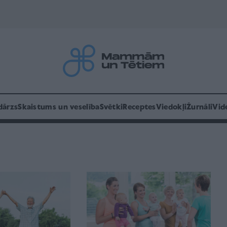
dārzs
Skaistums un veselība
Svētki
Receptes
Viedokļi
Žurnāli
Vid