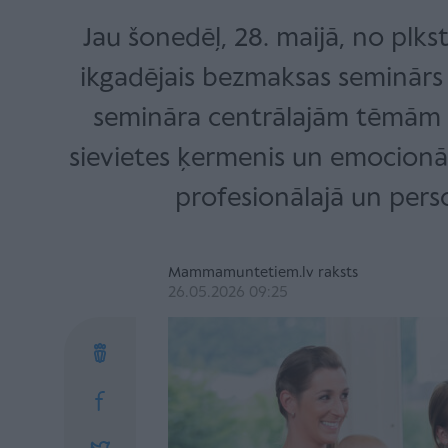
Jau šonedēļ, 28. maijā, no plks
ikgadējais bezmaksas seminārs
semināra centrālajām tēmām 
sievietes ķermenis un emocionālā
profesionālajā un perso
Mammamuntetiem.lv raksts
26.05.2026 09:25