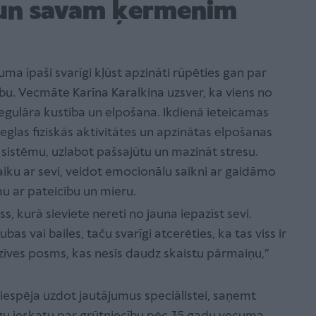
 un savam ķermenim
ma īpaši svarīgi kļūst apzināti rūpēties gan par
ību. Vecmāte Karīna Karalkina uzsver, ka viens no
regulāra kustība un elpošana. Ikdienā ieteicamas
ieglas fiziskās aktivitātes un apzinātas elpošanas
u sistēmu, uzlabot pašsajūtu un mazināt stresu.
laiku ar sevi, veidot emocionālu saikni ar gaidāmo
u ar pateicību un mieru.
ss, kurā sieviete nereti no jauna iepazīst sevi.
as vai bailes, taču svarīgi atcerēties, ka tas viss ir
s dzīves posms, kas nesīs daudz skaistu pārmaiņu,”
iespēja uzdot jautājumus speciālistei, saņemt