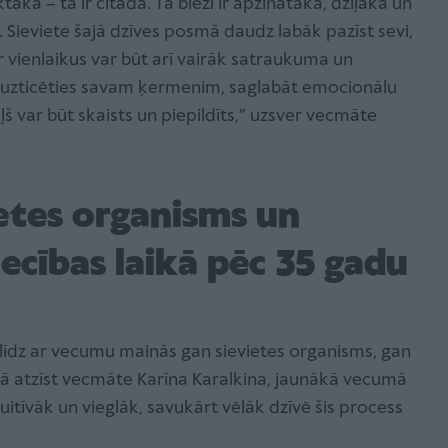
ktāka – tā ir citāda. Tā bieži ir apzinātāka, dziļāka un
Sieviete šajā dzīves posmā daudz labāk pazīst sevi,
 vienlaikus var būt arī vairāk satraukuma un
s uzticēties savam ķermenim, saglabāt emocionālu
eļš var būt skaists un piepildīts,” uzsver vecmāte
etes organisms un
ecības laikā pēc 35 gadu
r līdz ar vecumu mainās gan sievietes organisms, gan
Kā atzīst vecmāte Karīna Karalkina, jaunākā vecumā
tuitīvāk un vieglāk, savukārt vēlāk dzīvē šis process