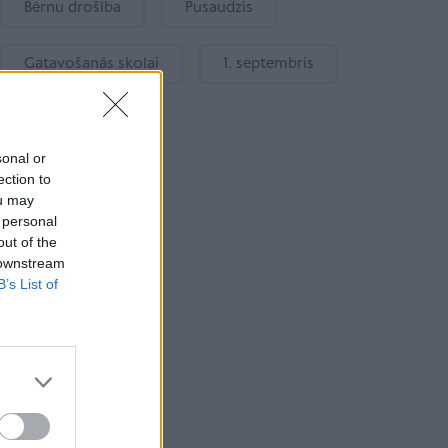
Bērnu drošība
Pusaudzis
Gatavošanās skolai
1. septembris
sonal or
ection to
ou may
 personal
out of the
 downstream
B’s List of