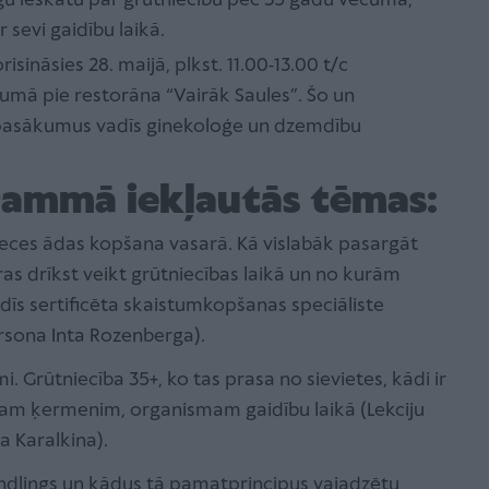
gu ieskatu par grūtniecību pēc 35 gadu vecuma,
sevi gaidību laikā.
sināsies 28. maijā, plkst. 11.00-13.00 t/c
umā pie restorāna “Vairāk Saules”. Šo un
pasākumus vadīs ginekoloģe un dzemdību
ammā iekļautās tēmas:
ces ādas kopšana vasarā. Kā vislabāk pasargāt
s drīkst veikt grūtniecības laikā un no kurām
vadīs sertificēta skaistumkopšanas speciāliste
rsona Inta Rozenberga).
 Grūtniecība 35+, ko tas prasa no sievietes, kādi ir
avam ķermenim, organismam gaidību laikā (Lekciju
a Karalkina).
ndlings un kādus tā pamatprincipus vajadzētu