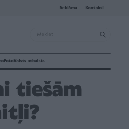
Reklāma
Kontakti
eo
Foto
Valsts atbalsts
ai tiešām
itļi?