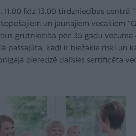
t. 11.00 līdz 13.00 tirdzniecības centr
 topošajiem un jaunajiem vecākiem “Ga
būs grūtniecība pēc 35 gadu vecuma –
 pašsajūta, kādi ir biežākie riski un kā
nīgajā pieredzē dalīsies sertificēta v