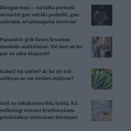
Diezgan baisi – īsā laika periodā
aizturēti gan vairāki pedofili, gan
uzbrukts arī pieaugušai sievietei
Pusaudzis grib lietot kreatīnu
muskuļu audzēšanai. Vai ļaut un ko
par to saka eksperti?
Kabači vai cukini? Ar ko tie īsti
atšķiras un vai tiešām atšķiras?
Ceļš no inkubatora līdz krūtij. Kā
veiksmīgi īstenot krūtbarošanu
priekšlaikus dzimušam bērniņam