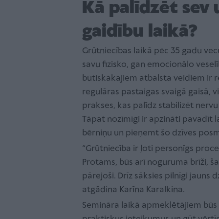
Kā palīdzēt sev
gaidību laikā?
Grūtniecības laikā pēc 35 gadu vecu
savu fizisko, gan emocionālo vesel
būtiskākajiem atbalsta veidiem ir 
regulāras pastaigas svaigā gaisā, v
prakses, kas palīdz stabilizēt nerv
Tāpat nozīmīgi ir apzināti pavadīt 
bērniņu un pieņemt šo dzīves posm
“Grūtniecība ir ļoti personīgs proce
Protams, būs arī noguruma brīži, šaub
pārejoši. Drīz sāksies pilnīgi jaun
atgādina Karīna Karalkina.
Semināra laikā apmeklētājiem būs 