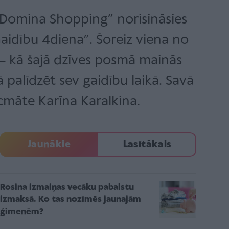
ā “Domina Shopping” norisināsies
idību 4diena”. Šoreiz viena no
 kā šajā dzīves posmā mainās
 palīdzēt sev gaidību laikā. Savā
ecmāte Karīna Karalkina.
Jaunākie
Lasītākais
Rosina izmaiņas vecāku pabalstu
izmaksā. Ko tas nozīmēs jaunajām
ģimenēm?