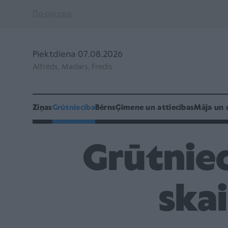
По-русски
Piektdiena 07.08.2026
Alfrēds, Madars, Fredis
Ziņas
Grūtniecība
Bērns
Ģimene un attiecības
Māja un 
Grūtniec
skai