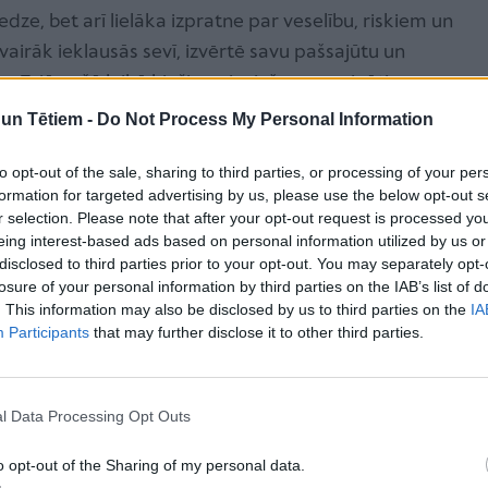
dze, bet arī lielāka izpratne par veselību, riskiem un
vairāk ieklausās sevī, izvērtē savu pašsajūtu un
u. Tajā pašā laikā bieži nepieciešams apzināti
dzsvaru, jo satraukums un bailes šajā vecumā var
n Tētiem -
Do Not Process My Personal Information
lkina.
to opt-out of the sale, sharing to third parties, or processing of your per
is fons – ja jaunākā vecumā apkārtējie biežāk mēdz
formation for targeted advertising by us, please use the below opt-out s
āmiņu izvēles, tad pēc 35 gadiem sievietes bieži
r selection. Please note that after your opt-out request is processed y
vairāk uzticēties saviem lēmumiem.
eing interest-based ads based on personal information utilized by us or
disclosed to third parties prior to your opt-out. You may separately opt-
losure of your personal information by third parties on the IAB’s list of
riski un kā tos
. This information may also be disclosed by us to third parties on the
IA
Participants
that may further disclose it to other third parties.
āt?
 vecuma grūtniecība biežāk tiek uzskatīta par
l Data Processing Opt Outs
 ar gadiem dabiski samazinās olšūnu kvalitāte un
o opt-out of the Sharing of my personal data.
iem veselības izaicinājumiem. Biežākie riski šajā