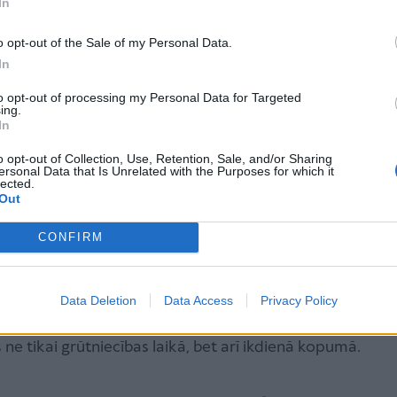
In
rstībām, vielmaiņas izmaiņām, hronisku stresu un
o opt-out of the Sale of my Personal Data.
In
 sievietēm pēc 35 gadu vecuma statistiski nedaudz
 hipertensijai un hromosomu anomālijām. Tomēr
to opt-out of processing my Personal Data for Targeted
ing.
icīniskā aprūpe un regulāras pārbaudes būtiski
In
o opt-out of Collection, Use, Retention, Sale, and/or Sharing
sies, tas jau ir signāls, ka organisms ir gatavs šim
ersonal Data that Is Unrelated with the Purposes for which it
lected.
centrēties uz bailēm, bet gan uz to, kā savu ķermeni
Out
r pieejami dažādi medicīniskie un veselības atbalsta
CONFIRM
īdzsvarota un pārdomāta pieeja,” skaidro Karīna
dumu nozīmi ilgtermiņā, jo sievietes reproduktīvā
Data Deletion
Data Access
Privacy Policy
 Tāpēc rūpes par sevi, kvalitatīvs uzturs, kustības
 ne tikai grūtniecības laikā, bet arī ikdienā kopumā.