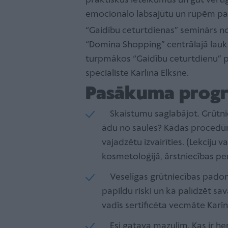
praktiskus ieteikumus un gūt vērtī
emocionālo labsajūtu un rūpēm par 
“Gaidību ceturtdienas” seminārs nori
“Domina Shopping” centrālajā lauk
turpmākos “Gaidību ceturtdienu” 
speciāliste Karlīna Elksne.
Pasākuma progr
Skaistumu saglabājot. Grūtnie
ādu no saules? Kādas procedūra
vajadzētu izvairīties. (Lekciju 
kosmetoloģijā, ārstniecības pe
Veselīgas grūtniecības padomi.
papildu riski un kā palīdzēt s
vadīs sertificēta vecmāte Karīn
Esi gatava mazulim. Kas ir he