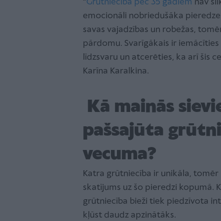
“
Grūtniecība pēc 35 gadiem
nav sli
emocionāli nobriedušāka pieredze. 
savas vajadzības un robežas, tomēr
pārdomu. Svarīgākais ir iemācītie
līdzsvaru un atcerēties, ka arī šis c
Karīna Karalkina.
Kā mainās sievi
pašsajūta grūtni
vecuma?
Katra grūtniecība ir unikāla, tomē
skatījums uz šo pieredzi kopumā. 
grūtniecība bieži tiek piedzīvota in
kļūst daudz apzinātāks.