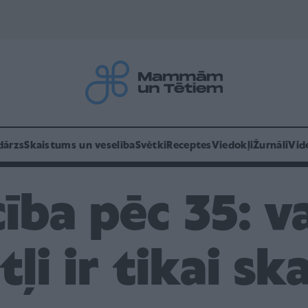
dārzs
Skaistums un veselība
Svētki
Receptes
Viedokļi
Žurnāli
Vid
ība pēc 35: v
tļi ir tikai ska