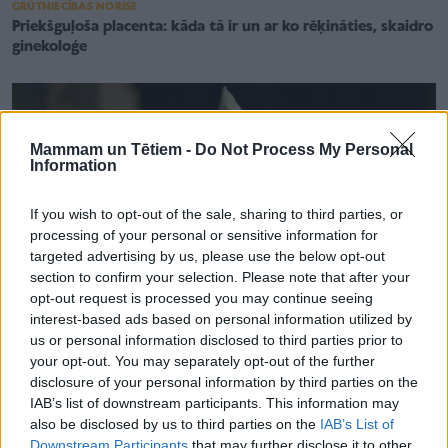
GRŪTNIECĪBAS NORISE
Priekšguļoša placenta: kāda tā ir un ar ko rēķināties, skaidro
ginekoloģe
Mammam un Tētiem -
Do Not Process My Personal
Information
If you wish to opt-out of the sale, sharing to third parties, or
processing of your personal or sensitive information for
targeted advertising by us, please use the below opt-out
section to confirm your selection. Please note that after your
opt-out request is processed you may continue seeing
interest-based ads based on personal information utilized by
us or personal information disclosed to third parties prior to
your opt-out. You may separately opt-out of the further
disclosure of your personal information by third parties on the
DZEMDĪBAS
IAB’s list of downstream participants. This information may
Plānotu ārpusstacionāra dzemdību vecmāšu apvienība:
also be disclosed by us to third parties on the
IAB’s List of
Jebkādām izmaiņām jābūt balstītām skaidri identificētās
Downstream Participants
that may further disclose it to other