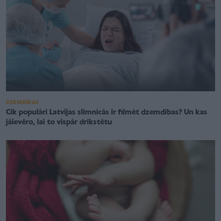
DZEMDĪBAS
Cik populāri Latvijas slimnīcās ir filmēt dzemdības? Un kas
jāievēro, lai to vispār drīkstētu