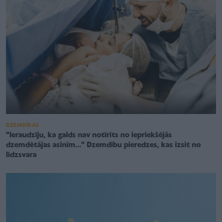
DZEMDĪBAS
"Ieraudzīju, ka galds nav notīrīts no iepriekšējās
dzemdētājas asinīm..." Dzemdību pieredzes, kas izsit no
līdzsvara