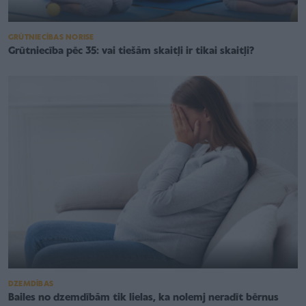
GRŪTNIECĪBAS NORISE
Grūtniecība pēc 35: vai tiešām skaitļi ir tikai skaitļi?
DZEMDĪBAS
Bailes no dzemdībām tik lielas, ka nolemj neradīt bērnus