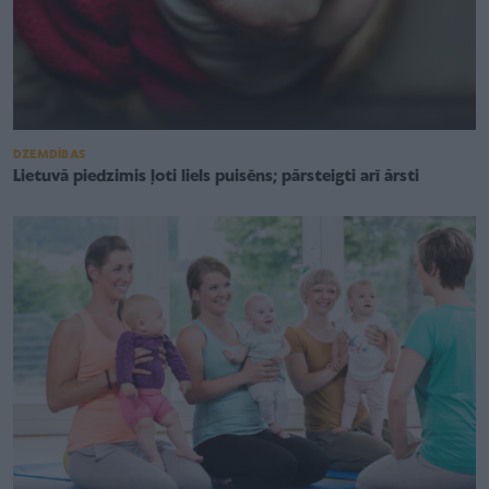
DZEMDĪBAS
Lietuvā piedzimis ļoti liels puisēns; pārsteigti arī ārsti