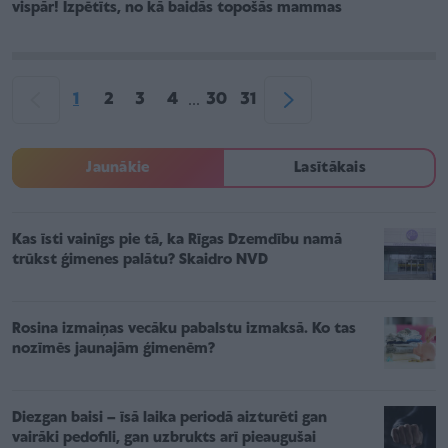
vispār! Izpētīts, no kā baidās topošās mammas
1
2
3
4
30
31
...
Jaunākie
Lasītākais
Kas īsti vainīgs pie tā, ka Rīgas Dzemdību namā
trūkst ģimenes palātu? Skaidro NVD
Rosina izmaiņas vecāku pabalstu izmaksā. Ko tas
nozīmēs jaunajām ģimenēm?
Diezgan baisi – īsā laika periodā aizturēti gan
vairāki pedofili, gan uzbrukts arī pieaugušai