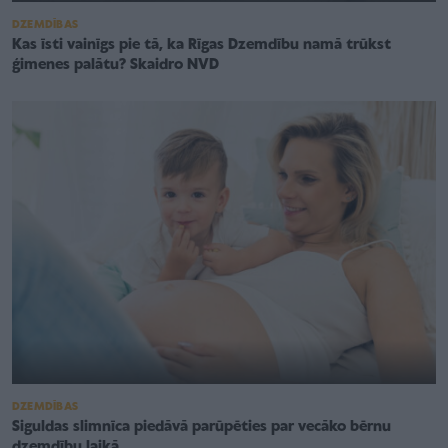
DZEMDĪBAS
Kas īsti vainīgs pie tā, ka Rīgas Dzemdību namā trūkst
ģimenes palātu? Skaidro NVD
DZEMDĪBAS
Siguldas slimnīca piedāvā parūpēties par vecāko bērnu
dzemdību laikā