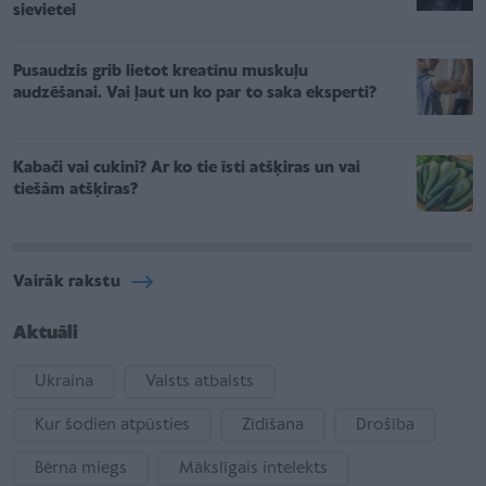
sievietei
Pusaudzis grib lietot kreatīnu muskuļu
audzēšanai. Vai ļaut un ko par to saka eksperti?
Kabači vai cukini? Ar ko tie īsti atšķiras un vai
tiešām atšķiras?
Vairāk rakstu
Aktuāli
Ukraina
Valsts atbalsts
Kur šodien atpūsties
Zīdīšana
Drošība
Bērna miegs
Mākslīgais intelekts