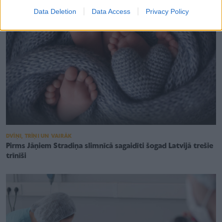
Data Deletion
Data Access
Privacy Policy
DVĪŅI, TRĪŅI UN VAIRĀK
Pirms Jāņiem Stradiņa slimnīcā sagaidīti šogad Latvijā trešie
trīnīši