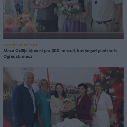
ĢIMENES VEIDOŠANA
Mazā Otīlija kļuvusi par 300. mazuli, kas šogad piedzimis
Ogres slimnīcā