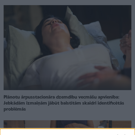
Plānotu ārpusstacionāra dzemdību vecmāšu apvienība:
Jebkādām izmaiņām jābūt balstītām skaidri identificētās
problēmās