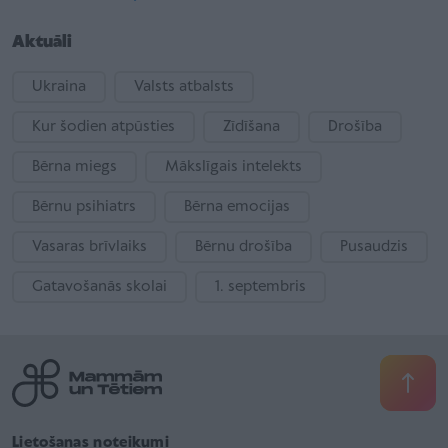
Aktuāli
Ukraina
Valsts atbalsts
Kur šodien atpūsties
Zīdīšana
Drošība
Bērna miegs
Mākslīgais intelekts
Bērnu psihiatrs
Bērna emocijas
Vasaras brīvlaiks
Bērnu drošība
Pusaudzis
Gatavošanās skolai
1. septembris
Lietošanas noteikumi