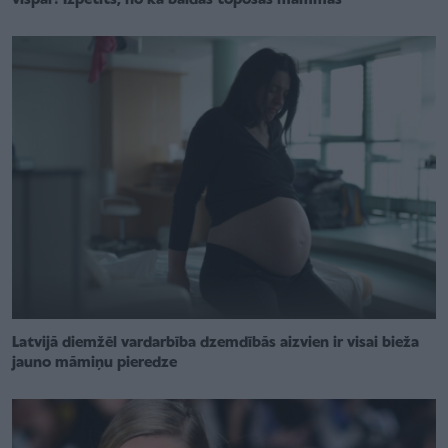
vispār! Izpētīts, no kā baidās topošās mammas
Latvijā diemžēl vardarbība dzemdībās aizvien ir visai bieža
jauno māmiņu pieredze