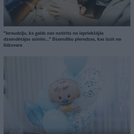
"Ieraudzīju, ka galds nav notīrīts no iepriekšējās
dzemdētājas asinīm..." Dzemdību pieredzes, kas izsit no
līdzsvara