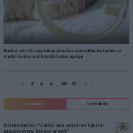
Rosina izvirzīt augstākas prasības dzemdību iestādēm ar
mērķi nodrošināt kvalitatīvāku aprūpi
1
2
3
4
20
21
...
Jaunākie
Lasītākais
Kristīne Beitika: “Lielākā cīņa nekad nav bijusi ar
zaudēto svaru, bet gan ar sevi.”