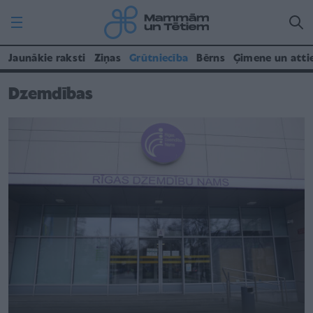
Jaunākie raksti
Ziņas
Grūtniecība
Bērns
Ģimene un atti
Dzemdības