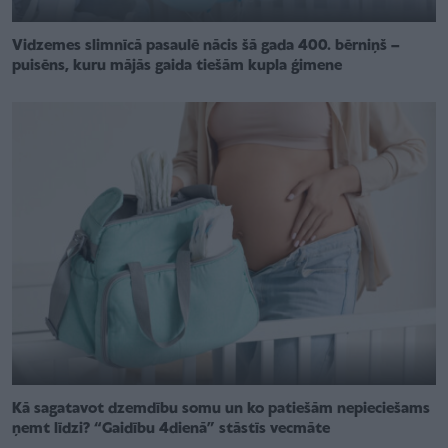
Vidzemes slimnīcā pasaulē nācis šā gada 400. bērniņš –
puisēns, kuru mājās gaida tiešām kupla ģimene
Kā sagatavot dzemdību somu un ko patiešām nepieciešams
ņemt līdzi? “Gaidību 4dienā” stāstīs vecmāte