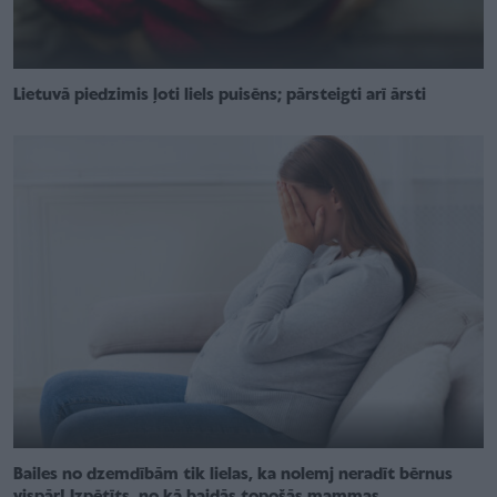
Lietuvā piedzimis ļoti liels puisēns; pārsteigti arī ārsti
Bailes no dzemdībām tik lielas, ka nolemj neradīt bērnus