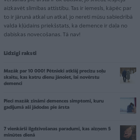
aizkavēt slimības attīstību. Tas ir iemesls, kāpēc par
to ir jārunā atkal un atkal, jo nereti mūsu sabiedrībā
valda kļūdains priekšstats, ka demence ir daļa no
dabiskas novecošanas. Tā nav!
Līdzīgi raksti
Mazāk par 10 000! Pētnieki atklāj precīzu soļu
skaitu, kas katru dienu jānoiet, lai novērstu
demenci
Pieci mazāk zināmi demences simptomi, kuru
gadījumā aši jādodas pie ārsta
7 vienkārši ilgdzīvošanas paradumi, kas aizņem 5
minūtes dienā