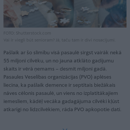
FOTO: Shutterstock.com
Vai ir viegli būt senioram? Jā, taču tam ir divi nosacījumi.
Pašlaik ar šo slimību visā pasaulē sirgst vairāk nekā
55 miljoni cilvēku, un no jauna atklāto gadījumu
skaits ir vērā ņemams – desmit miljoni gadā.
Pasaules Veselības organizācijas (PVO) aplēses
liecina, ka pašlaik demence ir septītais biežākais
nāves cēlonis pasaulē, un viens no izplatītākajiem
iemesliem, kādēļ vecāka gadagājuma cilvēki kļūst
atkarīgi no līdzcilvēkiem, rāda PVO apkopotie dati.