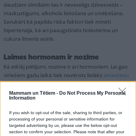
daudzām slimībām tas ir neveselīgs dzīvesveids –
mazkustīgums, alkohola lietošana un smēķēšana.
Savukārt kā papildu riska faktori tiek minēti
hipertensija, kā arī paaugstināts holesterīna un
cukura līmenis asinīs.
Laimes hormonam ir nozīme
Kā atklāj pētījumi, nozīme ir arī hormoniem. Lai gan
vīriešiem gadu laikā tiek novērots lielāks
smadzeņu
vielas apjoma zudums, serotonīna (tautā saukta par
“laimes hormonu”) ražošana smadzenēs viņiem ir
Mammam un Tētiem -
Do Not Process My Personal
Information
par 52 % lielāka nekā sievietēm. Līdz ar to sievietes
daudz biežāk saskaras ar depresiju, kas, citu starpā,
If you wish to opt-out of the sale, sharing to third parties, or
arī var būt viens no demences veicinātājiem.
processing of your personal or sensitive information for
targeted advertising by us, please use the below opt-out
section to confirm your selection. Please note that after your