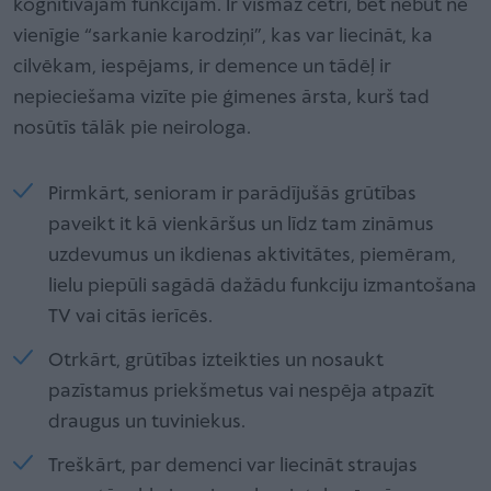
kognitīvajām funkcijām. Ir vismaz četri, bet nebūt ne
vienīgie “sarkanie karodziņi”, kas var liecināt, ka
cilvēkam, iespējams, ir demence un tādēļ ir
nepieciešama vizīte pie ģimenes ārsta, kurš tad
nosūtīs tālāk pie neirologa.
Pirmkārt, senioram ir parādījušās grūtības
paveikt it kā vienkāršus un līdz tam zināmus
uzdevumus un ikdienas aktivitātes, piemēram,
lielu piepūli sagādā dažādu funkciju izmantošana
TV vai citās ierīcēs.
Otrkārt, grūtības izteikties un nosaukt
pazīstamus priekšmetus vai nespēja atpazīt
draugus un tuviniekus.
Treškārt, par demenci var liecināt straujas