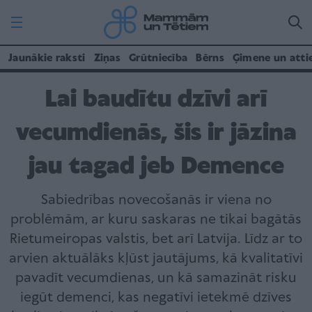
Jaunākie raksti
Ziņas
Grūtniecība
Bērns
Ģimene un atti
Lai baudītu dzīvi arī
vecumdienās, šis ir jāzina
jau tagad jeb Demence
Sabiedrības novecošanās ir viena no
problēmām, ar kuru saskaras ne tikai bagātās
Rietumeiropas valstis, bet arī Latvija. Līdz ar to
arvien aktuālāks kļūst jautājums, kā kvalitatīvi
pavadīt vecumdienas, un kā samazināt risku
iegūt demenci, kas negatīvi ietekmē dzīves