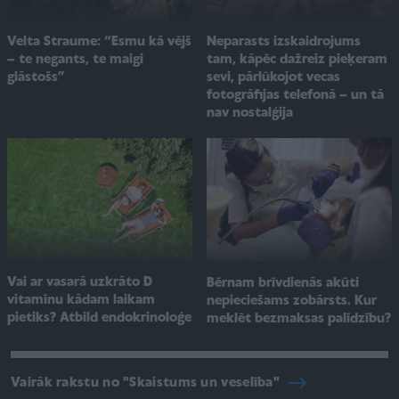
Velta Straume: “Esmu kā vējš
Neparasts izskaidrojums
– te negants, te maigi
tam, kāpēc dažreiz pieķeram
glāstošs”
sevi, pārlūkojot vecas
fotogrāfijas telefonā – un tā
nav nostalģija
Vai ar vasarā uzkrāto D
Bērnam brīvdienās akūti
vitamīnu kādam laikam
nepieciešams zobārsts. Kur
pietiks? Atbild endokrinoloģe
meklēt bezmaksas palīdzību?
Vairāk rakstu no "Skaistums un veselība"