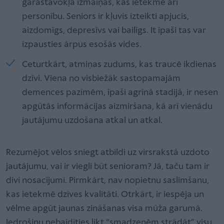
garastāvokļa izmaiņas, kas ietekmē arī
personību. Seniors ir kļuvis izteikti apjucis,
aizdomīgs, depresīvs vai bailīgs. It īpaši tas var
izpausties ārpus esošās vides.
Ceturtkārt, atmiņas zudums, kas traucē ikdienas
dzīvi. Viena no visbiežāk sastopamajām
demences pazīmēm, īpaši agrīnā stadijā, ir nesen
apgūtās informācijas aizmiršana, kā arī vienādu
jautājumu uzdošana atkal un atkal.
Rezumējot vēlos sniegt atbildi uz virsrakstā uzdoto
jautājumu, vai ir viegli būt senioram? Jā, taču tam ir
divi nosacījumi. Pirmkārt, nav nopietnu saslimšanu,
kas ietekmē dzīves kvalitāti. Otrkārt, ir iespēja un
vēlme apgūt jaunas zināšanas visa mūža garumā.
Iedrošinu nebaidīties likt “smadzenēm strādāt” visu