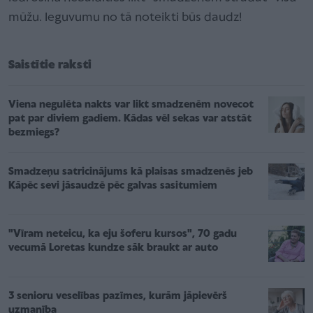
mūžu. Ieguvumu no tā noteikti būs daudz!
Saistītie raksti
Viena negulēta nakts var likt smadzenēm novecot
pat par diviem gadiem. Kādas vēl sekas var atstāt
bezmiegs?
Smadzeņu satricinājums kā plaisas smadzenēs jeb
Kāpēc sevi jāsaudzē pēc galvas sasitumiem
"Vīram neteicu, ka eju šoferu kursos", 70 gadu
vecumā Loretas kundze sāk braukt ar auto
3 senioru veselības pazīmes, kurām jāpievērš
uzmanība