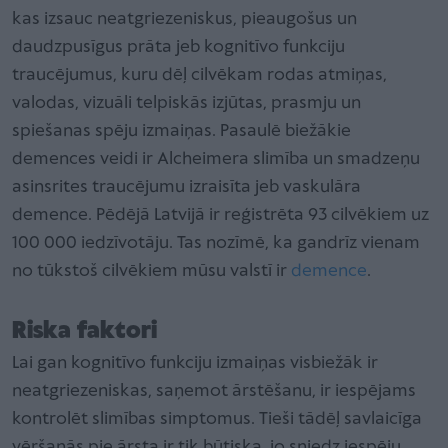
kas izsauc neatgriezeniskus, pieaugošus un
daudzpusīgus prāta jeb kognitīvo funkciju
traucējumus, kuru dēļ cilvēkam rodas atmiņas,
valodas, vizuāli telpiskās izjūtas, prasmju un
spiešanas spēju izmaiņas. Pasaulē biežākie
demences veidi ir Alcheimera slimība un smadzeņu
asinsrites traucējumu izraisīta jeb vaskulāra
demence. Pēdējā Latvijā ir reģistrēta 93 cilvēkiem uz
100 000 iedzīvotāju. Tas nozīmē, ka gandrīz vienam
no tūkstoš cilvēkiem mūsu valstī ir
demence
.
Riska faktori
Lai gan kognitīvo funkciju izmaiņas visbiežāk ir
neatgriezeniskas, saņemot ārstēšanu, ir iespējams
kontrolēt slimības simptomus. Tieši tādēļ savlaicīga
vēršanās pie ārsta ir tik būtiska, jo sniedz iespēju