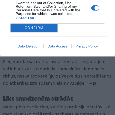
I want to opt-out of Collection, Use,
pacientus pēc dzimuma, redzams, ka divas trešdaļas
Retention, Sale, and/or Sharing of my
Personal Data that Is Unrelated with the
ir tieši sievietes. Iemeslu tam var būt ļoti daudz, bet
Purposes for which it was collected.
viens no virzieniem, kurā pētnieki pašlaik analizē
Opted Out
likumsakarības, ir estrogēna līmeņa pazemināšanās.
CONFIRM
Pagājušajā gadā veiktais pētījums gan atklāja, ka
estrogēna terapija sievietēm menopauzes laikā
Data Deletion
Data Access
Privacy Policy
kognitīvo funkciju neuzlaboja – tieši pretēji. Tā bija
vēl zemāka nekā tām, kuras to neizmantoja.
Pieņemu, ka šajā vietā lasītājiem radīsies jautājums,
vai ir kaut kas, ko darīt, lai samazinātu demences
riskus, neskaitot veselīgu dzīvesveidu un atteikšanos
no atkarības izraisošām vielām? Atbilde ir – jā.
Likt smadzenēm strādāt
Mana pieredze liecina, ka tādu profesiju pārstāvji kā
mediķi un skolotāji retāk saskaras ar demenci, un