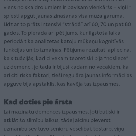
viens no skaidrojumiem ir pavisam vienkāršs – viņi ir
spiesti apgūt jaunas zināšanas visa mūža garumā.
Līdz ar to prāts intensīvi “strādā” arī 60, 70 un pat 80
gados. To pierāda arī pētījums, kur ilgstošā laika
periodā tika analizētas katoļu mūķeņu kognitīvās
funkcijas un to izmaiņas. Pētījuma rezultāti apliecina,
ka situācijās, kad cilvēkam teorētiski bija “nosliece”
uz demenci, jo tāda ir bijusi kādam no vecākiem, kā
arī citi riska faktori, tieši regulāra jaunas informācijas
apguve bija apstāklis, kas kavēja tās izpausmes.
Kad doties pie ārsta
Lai mazinātu demences izpausmes, ļoti būtiski ir
atklāt šo slimību laikus, tādēļ aicinu pievērst
uzmanību sev tuvo senioru veselībai, tostarp, viņu