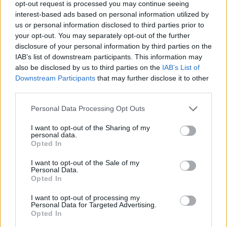
Džona Hopkinsa (Johns Hopkins) universitātes
opt-out request is processed you may continue seeing
interest-based ads based on personal information utilized by
pētnieki atklāja, ka pacientiem ar Alcheimera
us or personal information disclosed to third parties prior to
slimību un smagu kognitīvo spēju pasliktināšanos ir
your opt-out. You may separately opt-out of the further
ievērojami samazinājies serotonīna neironu skaits.
disclosure of your personal information by third parties on the
IAB’s list of downstream participants. This information may
Tādēļ viņi sliecas domāt, ka tieši tas var būt slimības
also be disclosed by us to third parties on the
IAB’s List of
izraisītājs. Tas nozīmē, ka atrodot veidus, kā novērst
Downstream Participants
that may further disclose it to other
serotonīna zudumus organismā, iespējams,
third parties.
mediķiem izdotos palēnināt vai pat apturēt
Personal Data Processing Opt Outs
Alcheimera slimības un citu demences veidu
I want to opt-out of the Sharing of my
progresēšanu.
personal data.
Opted In
Līdztekus tam demences pētnieki analizē arī citu
hormonu izmaiņu korelāciju ar šo slimību.
I want to opt-out of the Sale of my
Personal Data.
Opted In
Sievietēm demences risks – lielāks
I want to opt-out of processing my
Personal Data for Targeted Advertising.
Statistika atklāj, ka demence vairāk skar tieši
Opted In
sievietes. Analizējot, piemēram, Alcheimera