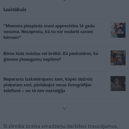
Lasītākais
''Mamma piespieda mani apprecēties 16 gadu
vecumā. Nesaprotu, kā to var nodarīt savam
bērnam''
Bērns lūdz māsiņu vai brālīti. Kā paskaidrot, ka
ģimene pieaugumu neplāno?
Neparasts izskaidrojums tam, kāpēc dažreiz
pieķeram sevi, pārlūkojot vecas fotogrāfijas
telefonā – un tā nav nostalģija
Šī slimība izraisa smadzeņu darbības traucējumus,