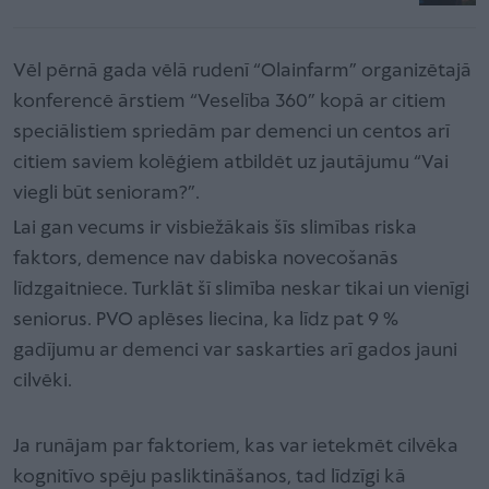
Vēl pērnā gada vēlā rudenī “Olainfarm” organizētajā
konferencē ārstiem “Veselība 360” kopā ar citiem
speciālistiem spriedām par demenci un centos arī
citiem saviem kolēģiem atbildēt uz jautājumu “Vai
viegli būt senioram?”.
Lai gan vecums ir visbiežākais šīs slimības riska
faktors, demence nav dabiska novecošanās
līdzgaitniece. Turklāt šī slimība neskar tikai un vienīgi
seniorus. PVO aplēses liecina, ka līdz pat 9 %
gadījumu ar demenci var saskarties arī gados jauni
cilvēki.
Ja runājam par faktoriem, kas var ietekmēt cilvēka
kognitīvo spēju pasliktināšanos, tad līdzīgi kā