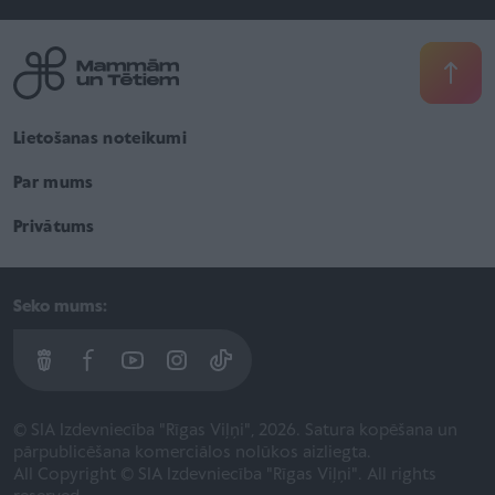
Lietošanas noteikumi
Par mums
Privātums
Seko mums:
© SIA Izdevniecība "Rīgas Viļņi", 2026. Satura kopēšana un
pārpublicēšana komerciālos nolūkos aizliegta.
All Copyright © SIA Izdevniecība "Rīgas Viļņi". All rights