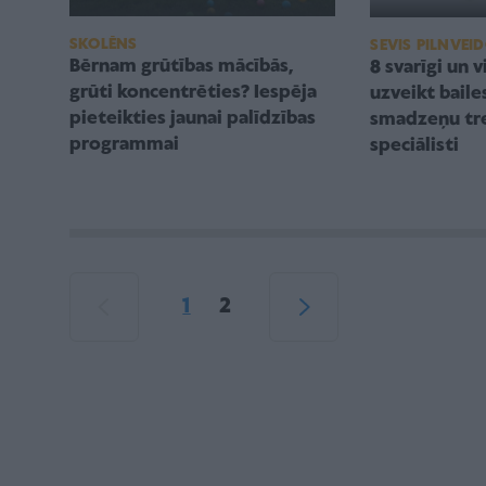
SKOLĒNS
SEVIS PILNVE
Bērnam grūtības mācībās,
8 svarīgi un v
grūti koncentrēties? Iespēja
uzveikt baile
pieteikties jaunai palīdzības
smadzeņu tre
programmai
speciālisti
1
2