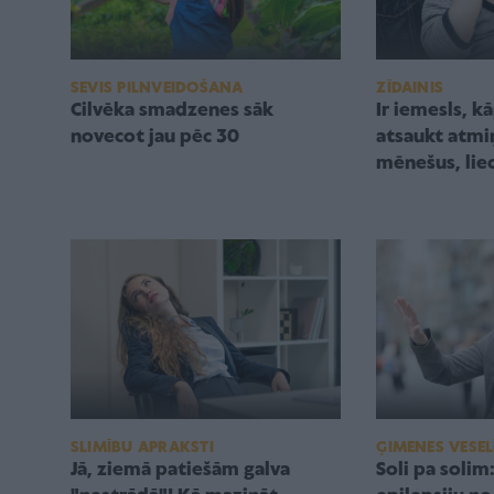
SEVIS PILNVEIDOŠANA
ZĪDAINIS
Cilvēka smadzenes sāk
Ir iemesls, k
novecot jau pēc 30
atsaukt atmi
mēnešus, lie
SLIMĪBU APRAKSTI
ĢIMENES VESEL
Jā, ziemā patiešām galva
Soli pa solim: