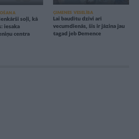
ĢIMENES VESELĪBA
IDOŠANA
Lai baudītu dzīvi arī
ienkārši soļi, kā
vecumdienās, šis ir jāzina jau
s: iesaka
tagad jeb Demence
niņu centra