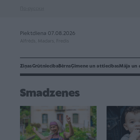
По-русски
Piektdiena 07.08.2026
Alfrēds, Madars, Fredis
Ziņas
Grūtniecība
Bērns
Ģimene un attiecības
Māja un 
Smadzenes