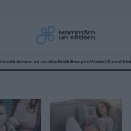
dārzs
Skaistums un veselība
Svētki
Receptes
Viedokļi
Žurnāli
Vid