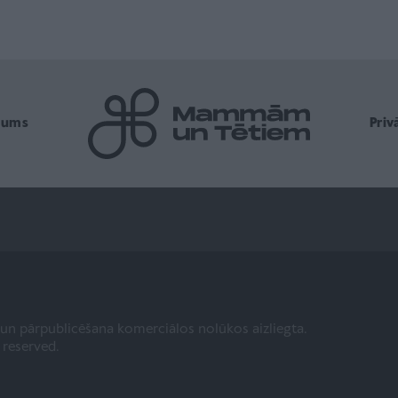
mums
Pri
a un pārpublicēšana komerciālos nolūkos aizliegta.
s reserved.