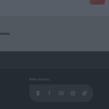
vātums
Seko mums: