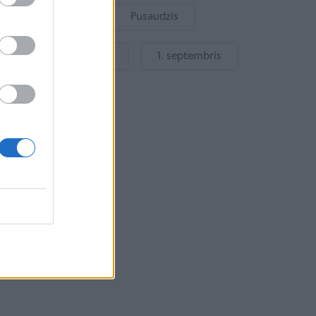
Bērnu drošība
Pusaudzis
Gatavošanās skolai
1. septembris