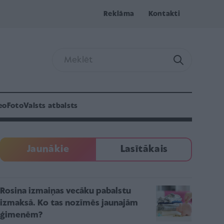
Reklāma
Kontakti
eo
Foto
Valsts atbalsts
Jaunākie
Lasītākais
Rosina izmaiņas vecāku pabalstu
izmaksā. Ko tas nozīmēs jaunajām
ģimenēm?