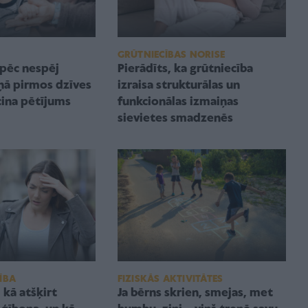
GRŪTNIECĪBAS NORISE
āpēc nespēj
Pierādīts, ka grūtniecība
ņā pirmos dzīves
izraisa strukturālas un
cina pētījums
funkcionālas izmaiņas
sievietes smadzenēs
FIZISKĀS AKTIVITĀTES
ĪBA
Ja bērns skrien, smejas, met
 kā atšķirt