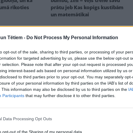
bumbu, zini – viņš trenē savu
 ģīboņa, un kā
prātu jeb Kas kopīgs kustībām
umā rīkoties
un matemātikai
m
n Tētiem -
Do Not Process My Personal Information
to opt-out of the sale, sharing to third parties, or processing of your per
formation for targeted advertising by us, please use the below opt-out s
r selection. Please note that after your opt-out request is processed y
eing interest-based ads based on personal information utilized by us or
disclosed to third parties prior to your opt-out. You may separately opt-
losure of your personal information by third parties on the IAB’s list of
STI
ĢIMENES VESELĪBA
. This information may also be disclosed by us to third parties on the
IA
r ķermeni, kad
Pieķer sevi, ka nevari vairs
Participants
that may further disclose it to other third parties.
lgi?
kaut ko atcerēties? 6 padomi,
kā uzlabot atmiņu
l Data Processing Opt Outs
o opt-out of the Sharing of my personal data.