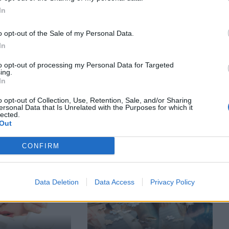
In
o opt-out of the Sale of my Personal Data.
In
to opt-out of processing my Personal Data for Targeted
ing.
In
EKS
UZTURA MĀCĪBA, DIĒTAS
lelli: soctīklos
Nepiemērots uzturs var
o opt-out of Collection, Use, Retention, Sale, and/or Sharing
eo raisa bažas
atspēlēties ar sliktām
ersonal Data that Is Unrelated with the Purposes for which it
lected.
ošību
sekmēm! Kas jāēd, lai mācībās
Out
gūtu panākumus?
CONFIRM
Data Deletion
Data Access
Privacy Policy