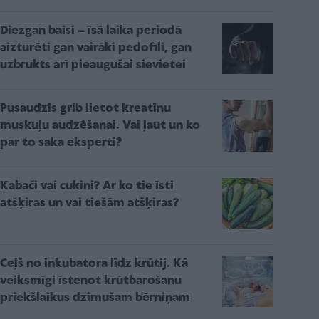
Diezgan baisi – īsā laika periodā
aizturēti gan vairāki pedofili, gan
uzbrukts arī pieaugušai sievietei
Pusaudzis grib lietot kreatīnu
muskuļu audzēšanai. Vai ļaut un ko
par to saka eksperti?
Kabači vai cukini? Ar ko tie īsti
atšķiras un vai tiešām atšķiras?
Ceļš no inkubatora līdz krūtij. Kā
veiksmīgi īstenot krūtbarošanu
priekšlaikus dzimušam bērniņam