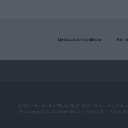
Lietošanas noteikumi
Par 
© SIA Izdevniecība "Rīgas Viļņi", 2026. Satura kopēšan
All Copyright © SIA Izdevniecība "Rīgas Viļņi". All right