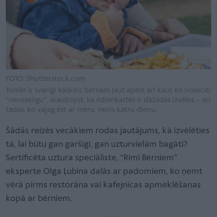
FOTO: Shutterstock.com
Tomēr ir svarīgi kādreiz bērnam ļaut apēst arī kaut ko nosacīti
“neveselīgu”, skaidrojot, ka ēdienkartēs ir dažādas izvēles – arī
tādas, ko vajag ēst ar mēru, nevis katru dienu.
Šādās reizēs vecākiem rodas jautājums, kā izvēlēties
tā, lai būtu gan garšīgi, gan uzturvielām bagāti?
Sertificēta uztura speciāliste, “Rimi Bērniem”
eksperte Olga Ļubina dalās ar padomiem, ko ņemt
vērā pirms restorāna vai kafejnīcas apmeklēšanas
kopā ar bērniem.