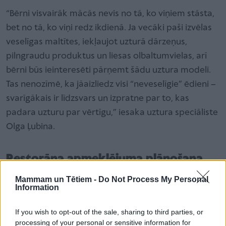
“Bērni visvairāk mācās nevis no tā, ko viņiem stāsta,
bet no tā, ko viņi redz ikdienā. Ja vecāki paši izvēlas
veselīgas maltītes, iekļaujot uzturā dārzeņus,
pilngraudu produktus un liesas olbaltumvielas, arī
bērni būs ieinteresēti pārņemt šādu uztura modeli.
Tas nenozīmē, ka jāaizliedz visi “neveselīgie” ēdieni –
svarīgākais ir līdzsvars un izpratne par to, kas
padara uzturu par vērtīgu,” iesaka uztura speciāliste
Olga Ļubina.
Restorāna apmeklējuma plānošana
Viens no veidiem, kā atvieglot veselīgāku izvēli, ir
Mammam un Tētiem -
Do Not Process My Personal
Information
neliela plānošana pirms došanās uz ēstuvi. Daudzi
restorāni un
kafejnīcas
mūsdienās piedāvā
If you wish to opt-out of the sale, sharing to third parties, or
ēdienkarti tiešsaistē, tāpēc ir iespējams iepriekš
processing of your personal or sensitive information for