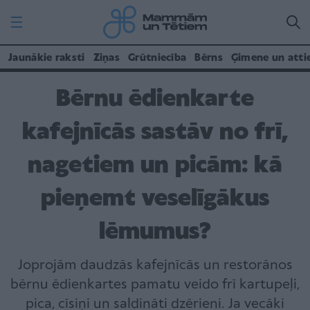
Jaunākie raksti
Ziņas
Grūtniecība
Bērns
Ģimene un atti
Bērnu ēdienkarte
kafejnīcās sastāv no frī,
nagetiem un picām: kā
pieņemt veselīgākus
lēmumus?
Joprojām daudzās kafejnīcās un restorānos
bērnu ēdienkartes pamatu veido frī kartupeļi,
pica, cīsiņi un saldināti dzērieni. Ja vecāki