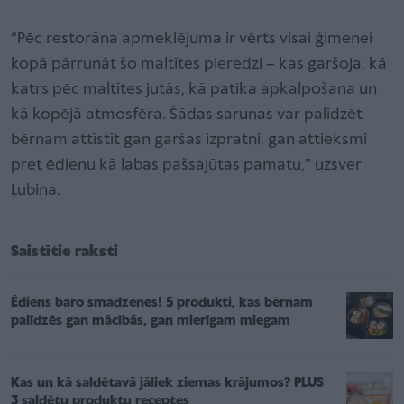
“Pēc restorāna apmeklējuma ir vērts visai ģimenei
kopā pārrunāt šo maltītes pieredzi – kas garšoja, kā
katrs pēc maltītes jutās, kā patika apkalpošana un
kā kopējā atmosfēra. Šādas sarunas var palīdzēt
bērnam attīstīt gan garšas izpratni, gan attieksmi
pret ēdienu kā labas pašsajūtas pamatu,” uzsver
Ļubina.
Saistītie raksti
Ēdiens baro smadzenes! 5 produkti, kas bērnam
palīdzēs gan mācībās, gan mierīgam miegam
Kas un kā saldētavā jāliek ziemas krājumos? PLUS
3 saldētu produktu receptes