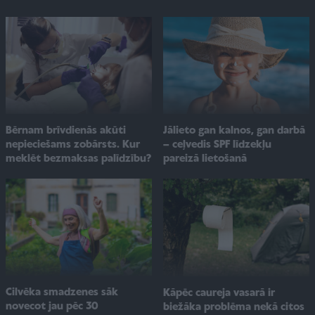
Jālieto gan kalnos, gan darbā
Bērnam brīvdienās akūti
– ceļvedis SPF līdzekļu
nepieciešams zobārsts. Kur
pareizā lietošanā
meklēt bezmaksas palīdzību?
Cilvēka smadzenes sāk
Kāpēc caureja vasarā ir
novecot jau pēc 30
biežāka problēma nekā citos