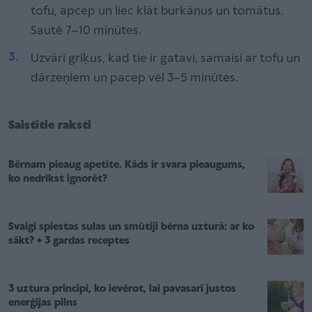
tofu, apcep un liec klāt burkānus un tomātus.
Sautē 7–10 minūtes.
Uzvāri griķus, kad tie ir gatavi, samaisi ar tofu un
dārzeņiem un pacep vēl 3–5 minūtes.
Saistītie raksti
Bērnam pieaug apetīte. Kāds ir svara pieaugums,
ko nedrīkst ignorēt?
Svaigi spiestas sulas un smūtiji bērna uzturā: ar ko
sākt? + 3 gardas receptes
3 uztura principi, ko ievērot, lai pavasarī justos
enerģijas pilns