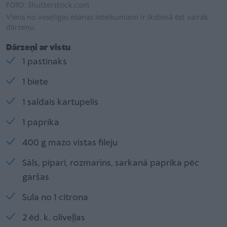
FOTO: Shutterstock.com
Viens no veselīgas ēšanas ieteikumiem ir ikdienā ēst vairāk
dārzeņu.
Dārzeņi ar vistu
1 pastinaks
1 biete
1 saldais kartupelis
1 paprika
400 g mazo vistas fileju
Sāls, pipari, rozmarīns, sarkanā paprika pēc
garšas
Sula no 1 citrona
2 ēd. k. olīveļļas