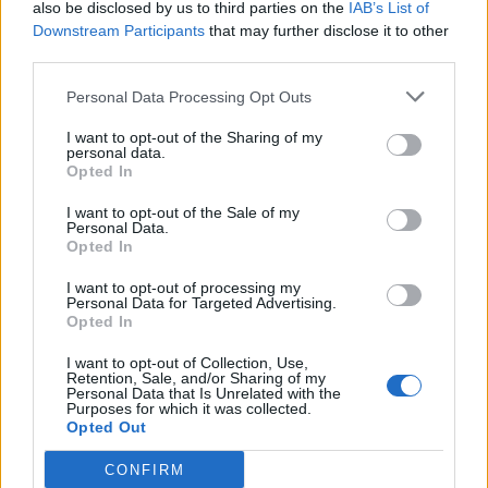
also be disclosed by us to third parties on the
IAB’s List of
Skumbrijas noskalo un izķidā, iezied ar olīveļļu,
Downstream Participants
that may further disclose it to other
uzber nedaudz sāls un piparu. Citronu sagriez
third parties.
šķēlēs un liec iekšā skumbrijā. Skumbriju apcep
Personal Data Processing Opt Outs
uz pannas no abām pusēm, līdz tā gatava.
I want to opt-out of the Sharing of my
Uzvāri ūdeni un pievieno kvinoju, sāli un citrona
personal data.
Opted In
šķēli vārīšanas procesā.
I want to opt-out of the Sale of my
Pasniedz skumbriju ar kvinoju.
Personal Data.
Opted In
Pilngraudu makaroni ar olu un dārzeņiem
I want to opt-out of processing my
Personal Data for Targeted Advertising.
Opted In
200 g pilngraudu makaronu
I want to opt-out of Collection, Use,
Retention, Sale, and/or Sharing of my
Personal Data that Is Unrelated with the
4 olas
Purposes for which it was collected.
Opted Out
1 mocarella
CONFIRM
Saldēto dārzeņu maisījums