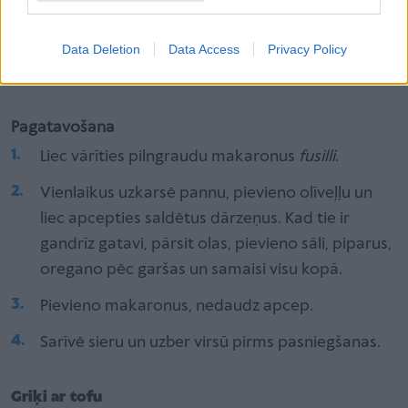
1–2 ēd. k. olīveļļas
Data Deletion
Data Access
Privacy Policy
Sāls, pipari, oregano pēc garšas
Pagatavošana
Liec vārīties pilngraudu makaronus
fusilli
.
Vienlaikus uzkarsē pannu, pievieno olīveļļu un
liec apcepties saldētus dārzeņus. Kad tie ir
gandrīz gatavi, pārsit olas, pievieno sāli, piparus,
oregano pēc garšas un samaisi visu kopā.
Pievieno makaronus, nedaudz apcep.
Sarīvē sieru un uzber virsū pirms pasniegšanas.
Griķi ar tofu