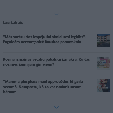
Lasītākais
"Mēs varētu dot iespēju šai skolai sevi izglābt''.
Pagaidām nereorganizē Bauskas pamatskolu
Rosina izmaiņas vecāku pabalstu izmaksā. Ko tas
nozīmēs jaunajām ģimenēm?
''Mamma piespieda mani apprecēties 16 gadu
vecumā. Nesaprotu, kā to var nodarīt savam
bērnam''