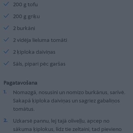
200 g tofu
200 g griķu
2 burkāni
2 vidēja lieluma tomāti
2 ķiploka daiviņas
Sāls, pipari pēc garšas
Pagatavošana
Nomazgā, nosusini un nomizo burkānus, sarīvē.
Sakapā ķiploka daiviņas un sagriez gabaliņos
tomātus.
Uzkarsē pannu, lej tajā olīveļļu, apcep no
sākuma ķiplokus, līdz tie zeltaini, tad pievieno