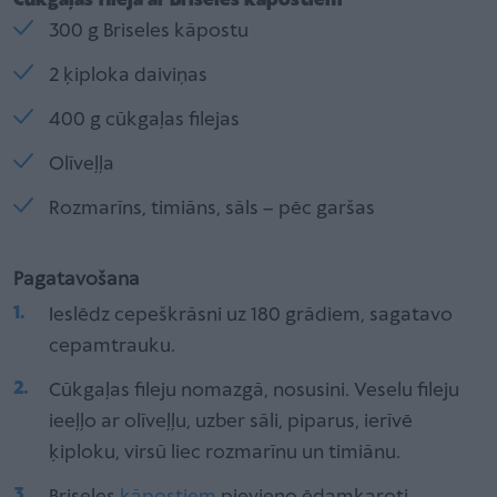
Cūkgaļas fileja ar Briseles kāpostiem
300 g Briseles kāpostu
2 ķiploka daiviņas
400 g cūkgaļas filejas
Olīveļļa
Rozmarīns, timiāns, sāls – pēc garšas
Pagatavošana
Ieslēdz cepeškrāsni uz 180 grādiem, sagatavo
cepamtrauku.
Cūkgaļas fileju nomazgā, nosusini. Veselu fileju
ieeļļo ar olīveļļu, uzber sāli, piparus, ierīvē
ķiploku, virsū liec rozmarīnu un timiānu.