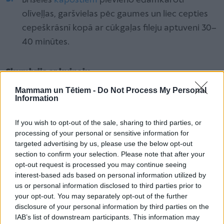
Briseles
kāpostiem
pievieno ēdamkaroti
olīveļļas, garšvielas pēc gaumes un liec cepties
cepeškrāsnī kopā ar cūkgaļas fileju aptuveni 30–
40 minūtes.
Skumbrija ar kvinoju
Mammam un Tētiem -
Do Not Process My Personal
Information
2 gb skumbrijas
200 g kvinojas
If you wish to opt-out of the sale, sharing to third parties, or
processing of your personal or sensitive information for
Citrons
targeted advertising by us, please use the below opt-out
section to confirm your selection. Please note that after your
Olīveļļa
opt-out request is processed you may continue seeing
interest-based ads based on personal information utilized by
Sāls, pipari - pēc garšas
us or personal information disclosed to third parties prior to
your opt-out. You may separately opt-out of the further
disclosure of your personal information by third parties on the
Pagatavošana
IAB’s list of downstream participants. This information may