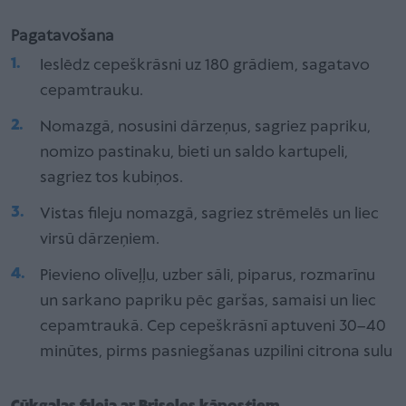
Pagatavošana
Ieslēdz cepeškrāsni uz 180 grādiem, sagatavo
cepamtrauku.
Nomazgā, nosusini dārzeņus, sagriez papriku,
nomizo pastinaku, bieti un saldo kartupeli,
sagriez tos kubiņos.
Vistas fileju nomazgā, sagriez strēmelēs un liec
virsū dārzeņiem.
Pievieno olīveļļu, uzber sāli, piparus, rozmarīnu
un sarkano papriku pēc garšas, samaisi un liec
cepamtraukā. Cep cepeškrāsnī aptuveni 30–40
minūtes, pirms pasniegšanas uzpilini citrona sulu