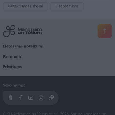
Gatavošanās skolai
1. septembris
Lietošanas noteikumi
Par mums
Privātums
Seko mums:
© SIA Izdevniecība "Rīgas Viļņi", 2026. Satura kopēšana un