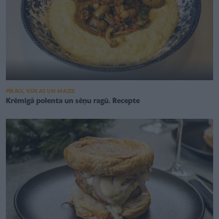
PĪRĀGI, KŪKAS UN MAIZE
Krēmīgā polenta un sēņu ragū. Recepte