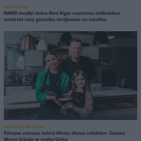
AKTUALITĀTES
NMPD mediķi aicina Rimi Rīgas maratona dalībniekus
novērtēt savu gatavību skrējienam un veselību
SALDĒDIENI UN KŪKAS
Klimpas zemeņu mērcē Mātes dienas svinībām. Gatavo
Marta Grigale ar meitu Grētu