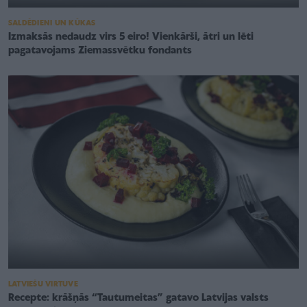
SALDĒDIENI UN KŪKAS
Izmaksās nedaudz virs 5 eiro! Vienkārši, ātri un lēti
pagatavojams Ziemassvētku fondants
LATVIEŠU VIRTUVE
Recepte: krāšņās “Tautumeitas” gatavo Latvijas valsts