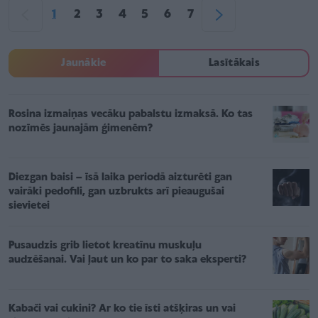
1
2
3
4
5
6
7
Jaunākie
Lasītākais
Rosina izmaiņas vecāku pabalstu izmaksā. Ko tas
nozīmēs jaunajām ģimenēm?
Diezgan baisi – īsā laika periodā aizturēti gan
vairāki pedofili, gan uzbrukts arī pieaugušai
sievietei
Pusaudzis grib lietot kreatīnu muskuļu
audzēšanai. Vai ļaut un ko par to saka eksperti?
Kabači vai cukini? Ar ko tie īsti atšķiras un vai