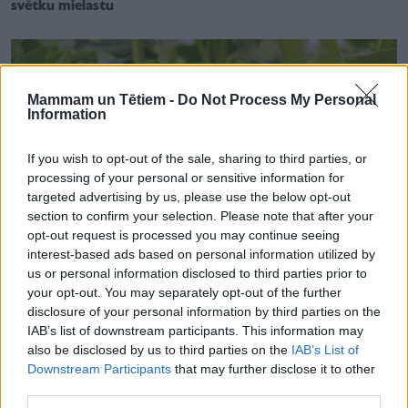
svētku mielastu
Mammam un Tētiem -
Do Not Process My Personal
Information
If you wish to opt-out of the sale, sharing to third parties, or
processing of your personal or sensitive information for
targeted advertising by us, please use the below opt-out
section to confirm your selection. Please note that after your
opt-out request is processed you may continue seeing
interest-based ads based on personal information utilized by
us or personal information disclosed to third parties prior to
your opt-out. You may separately opt-out of the further
disclosure of your personal information by third parties on the
UZTURA MĀCĪBA, DIĒTAS
IAB’s list of downstream participants. This information may
Kā pareizi uzglabāt ķirbi un ko darīt, ja ēdienam vajag tikai
also be disclosed by us to third parties on the
IAB’s List of
mazumiņu?
Downstream Participants
that may further disclose it to other
third parties.