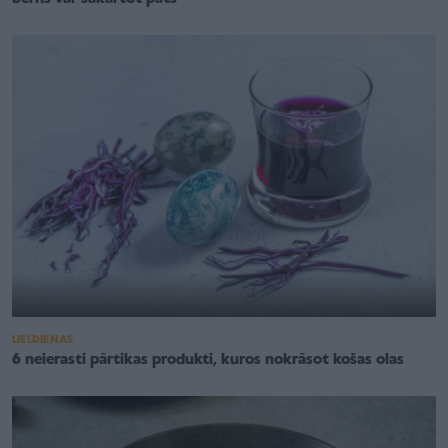
LIELDIENAS
6 neierasti pārtikas produkti, kuros nokrāsot košas olas