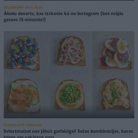
SALDĒDIENI UN KŪKAS
Ābolu deserts, kas izskatās kā no Instagram (bet mājās
gatavs 15 minūtēs!)
ĒDIENKARTE BĒRNAM
Sviestmaizei nav jābūt garlaicīgai! Sešas kombinācijas, kuras
bērns var sakārtot pats