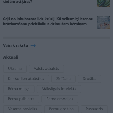
tiešām atšķiras?
Ceļš no inkubatora līdz krūtij. Kā veiksmīgi īstenot
krūtbarošanu priekšlaikus dzimušam bērniņam
Vairāk rakstu
Aktuāli
Ukraina
Valsts atbalsts
Kur šodien atpūsties
Zīdīšana
Drošība
Bērna miegs
Mākslīgais intelekts
Bērnu psihiatrs
Bērna emocijas
Vasaras brīvlaiks
Bērnu drošība
Pusaudzis