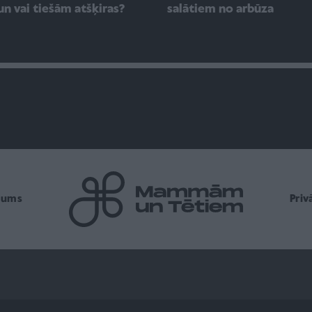
un vai tiešām atšķiras?
salātiem no arbūza
mums
Pri