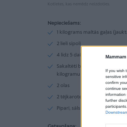
Kotletes, kas nemēdz neizdoties.
Nepieciešams:
1 kilograms maltās gaļas (jaukt
2 lieli sīpoli
4 līdz 5 daiviņas ķiploki
Mammam u
Sakaltēti baltmaizes gabaliņi (va
If you wish 
kilogramu gaļas
sensitive in
confirm you
2 olas
continue se
information 
2 tējkarotes maltās gaļas garšv
further disc
participants
Pipari, sāls pēc garšas
Downstream 
Gatavošana: