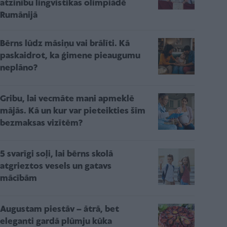
atzinību lingvistikas olimpiādē
Rumānijā
Bērns lūdz māsiņu vai brālīti. Kā
paskaidrot, ka ģimene pieaugumu
neplāno?
Gribu, lai vecmāte mani apmeklē
mājās. Kā un kur var pieteikties šīm
bezmaksas vizītēm?
5 svarīgi soļi, lai bērns skolā
atgrieztos vesels un gatavs
mācībām
Augustam piestāv – ātrā, bet
eleganti gardā plūmju kūka