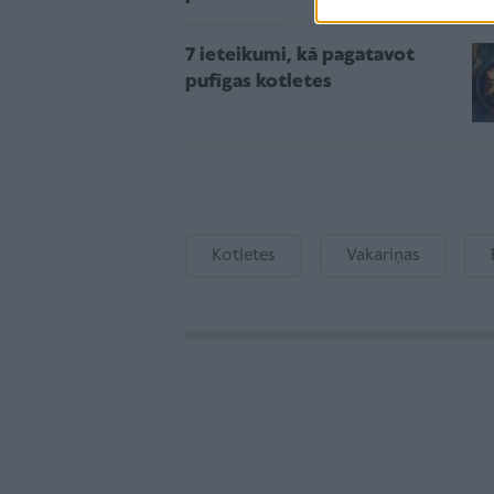
7 ieteikumi, kā pagatavot
pufīgas kotletes
Kotletes
Vakariņas