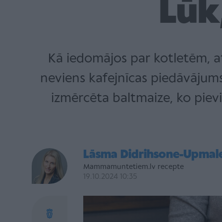
Lūk
Kā iedomājos par kotletēm, at
neviens kafejnīcas piedāvājums 
izmērcēta baltmaize, ko pievi
Lāsma Didrihsone-Upmal
Mammamuntetiem.lv recepte
19.10.2024 10:35