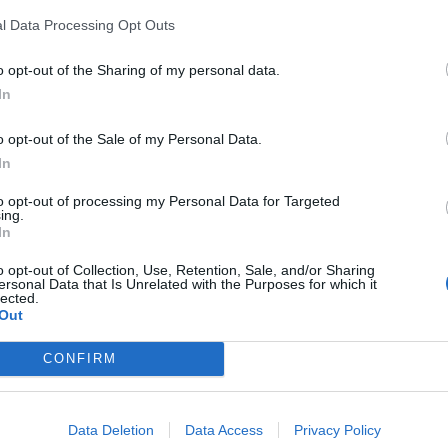
Ja esi žurnālu abonents, tad ņem
l Data Processing Opt Outs
vērā – patlaban ir lielākās atlaides
(līdz 57 %)
o opt-out of the Sharing of my personal data.
In
las
o opt-out of the Sale of my Personal Data.
In
sist gaisu” no masas)
to opt-out of processing my Personal Data for Targeted
s
ing.
In
o opt-out of Collection, Use, Retention, Sale, and/or Sharing
ersonal Data that Is Unrelated with the Purposes for which it
lected.
Out
CONFIRM
Pufīgas, ar kraukšķīgu
garoziņu un liesas jeb Airfryer
karstā gaisa fritierī gatavotās
Data Deletion
Data Access
Privacy Policy
kotletes