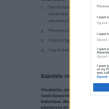
Persona
Samaļ sīpolus, ķiplokus, ūdenī
izmērcētu baltmaizi un
I want t
pievieno malto gaļu
Opted 
Pievieno visas garšvielas un 2 o
I want t
Opted 
Visu kārtīgi samīca (svarīgi “iz
I want 
Cep brūnas un sulīgas
kotletīte
Advertis
Opted 
I want t
of my P
was col
Saistītie raksti
Opted 
Vienkāršās zivju kotletes – no
tunča konserviem un
kukurūzas. Recepte
piemērota arī bērniem!