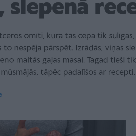
, slepenā rec
ceros omīti, kura tās cepa tik sulīgas
to nespēja pārspēt. Izrādās, viņas sle
eno maltās gaļas masai. Tagad tieši ti
mūsmājās, tāpēc padalīšos ar recepti.
e