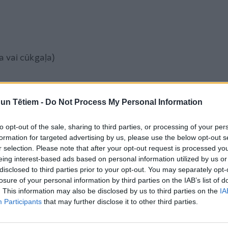
a vai cūkgaļa)
n Tētiem -
Do Not Process My Personal Information
r izmantot arī rīvmaizi): trīs līdz četri gabaliņi uz 1
to opt-out of the sale, sharing to third parties, or processing of your per
formation for targeted advertising by us, please use the below opt-out s
r selection. Please note that after your opt-out request is processed y
eing interest-based ads based on personal information utilized by us or
disclosed to third parties prior to your opt-out. You may separately opt-
ielas
losure of your personal information by third parties on the IAB’s list of
. This information may also be disclosed by us to third parties on the
IA
Participants
that may further disclose it to other third parties.
Līdzīgi raksti