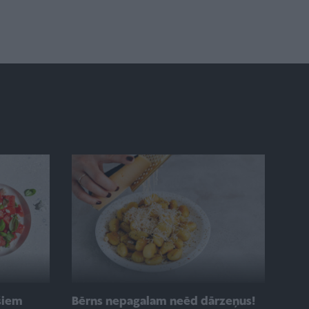
šiem
Bērns nepagalam neēd dārzeņus!