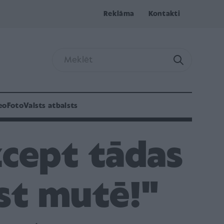
Reklāma
Kontakti
eo
Foto
Valsts atbalsts
zcept tādas
ūst mutē!"