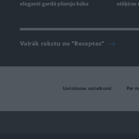
eleganti gardā plūmju kūka
atšķiras 
Vairāk rakstu no "Receptes"
Lietošanas noteikumi
Par 