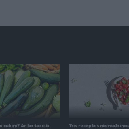
i cukini? Ar ko tie īsti
Trīs receptes atsvaidzino