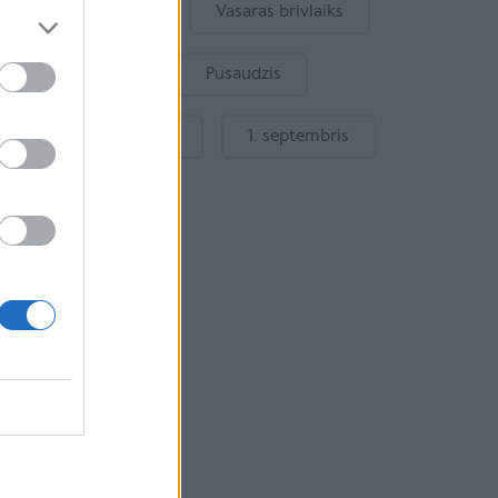
Bērna emocijas
Vasaras brīvlaiks
Bērnu drošība
Pusaudzis
Gatavošanās skolai
1. septembris