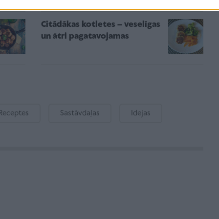
Citādākas kotletes – veselīgas
un ātri pagatavojamas
Receptes
Sastāvdaļas
Idejas