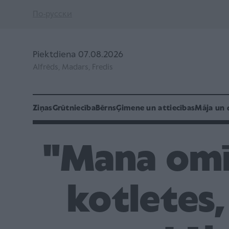
По-русски
Piektdiena 07.08.2026
Alfrēds, Madars, Fredis
Ziņas
Grūtniecība
Bērns
Ģimene un attiecības
Māja un 
"Mana omīt
kotletes,