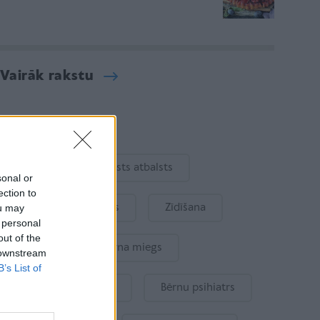
Vairāk rakstu
Aktuāli
Ukraina
Valsts atbalsts
sonal or
ection to
ou may
Kur šodien atpūsties
Zīdīšana
 personal
out of the
Drošība
Bērna miegs
 downstream
B’s List of
Mākslīgais intelekts
Bērnu psihiatrs