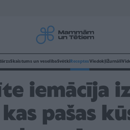
dārzs
Skaistums un veselība
Svētki
Receptes
Viedokļi
Žurnāli
Vid
e iemācīja i
 kas pašas k