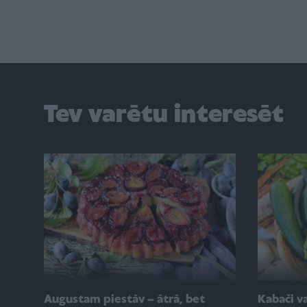
Tev varētu interesēt
Augustam piestāv – ātrā, bet
Kabači va