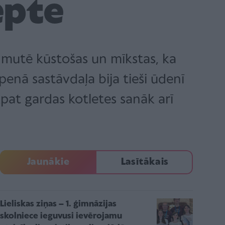
epte
, mutē kūstošas un mīkstas, ka
penā sastāvdaļa bija tieši ūdenī
kpat gardas kotletes sanāk arī
Jaunākie
Lasītākais
Lieliskas ziņas – 1. ģimnāzijas
skolniece ieguvusi ievērojamu