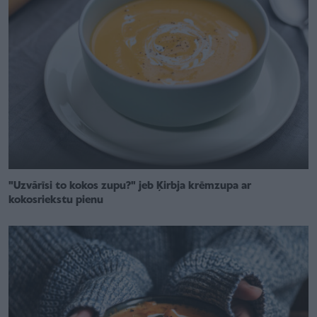
"Uzvārīsi to kokos zupu?" jeb Ķirbja krēmzupa ar
kokosriekstu pienu