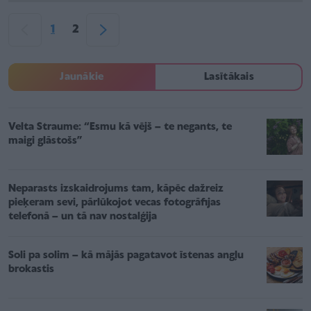
1
2
Jaunākie
Lasītākais
Velta Straume: “Esmu kā vējš – te negants, te
maigi glāstošs”
Neparasts izskaidrojums tam, kāpēc dažreiz
pieķeram sevi, pārlūkojot vecas fotogrāfijas
telefonā – un tā nav nostalģija
Soli pa solim – kā mājās pagatavot īstenas angļu
brokastis