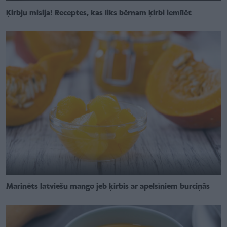
Ķirbju misija! Receptes, kas liks bērnam ķirbi iemīlēt
Marinēts latviešu mango jeb ķirbis ar apelsīniem burciņās