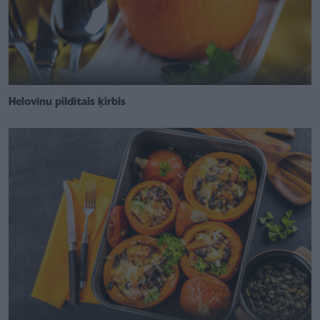
Helovīnu pildītais ķirbis