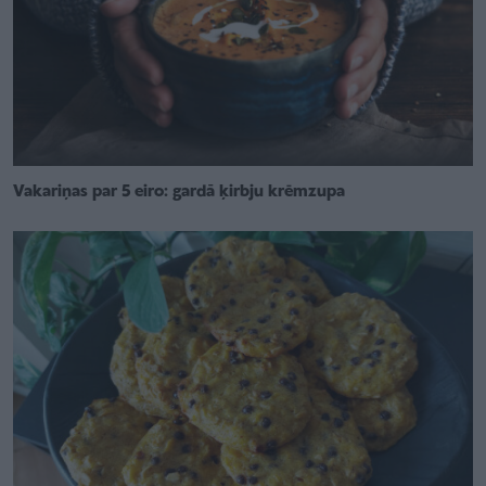
Vakariņas par 5 eiro: gardā ķirbju krēmzupa