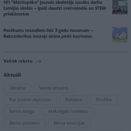
101 "Mācītspēka" jaunais skolotājs uzsāks darbu
Latvijas skolās – īpaši daudzi svešvalodās un STEM
priekšmetos
Pasākums mazuļiem līdz 3 gadu vecumam –
Rakstniecības muzejs aicina pētīt kustoņus
Vairāk rakstu
Aktuāli
Ukraina
Valsts atbalsts
Kur šodien atpūsties
Zīdīšana
Drošība
Bērna miegs
Mākslīgais intelekts
Bērnu psihiatrs
Bērna emocijas