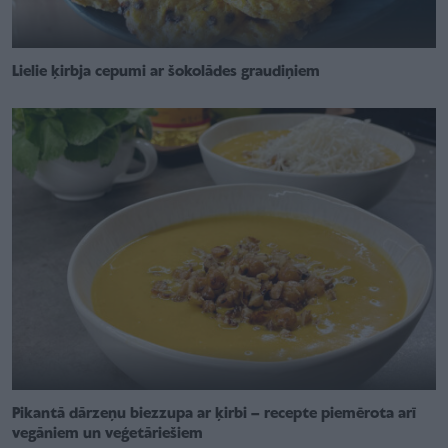
Lielie ķirbja cepumi ar šokolādes graudiņiem
Pikantā dārzeņu biezzupa ar ķirbi – recepte piemērota arī
vegāniem un veģetāriešiem