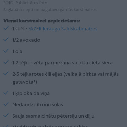
FOTO: Publicitātes foto
Saglabā recepti un pagatavo gardās karstmaizes.
Vienai karstmaizei nepieciešams:
1 šķēle
FAZER Ierauga Saldskābmaizes
1/2 avokado
1 ola
1-2 tējk. rīvēta parmezāna vai cita cietā siera
2-3 tējkarotes čili eļļas (veikalā pirkta vai mājās
gatavota*)
1 ķiploka daiviņa
Nedaudz citronu sulas
Sauja sasmalcinātu pētersīļu un diļļu