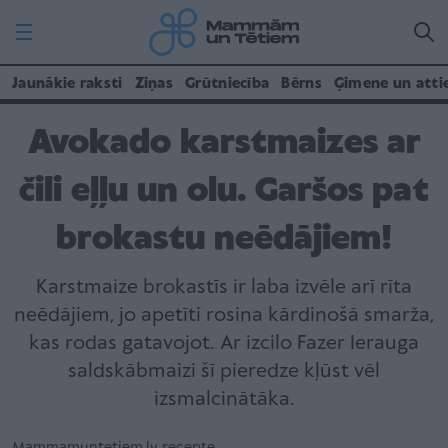
Jaunākie raksti
Ziņas
Grūtniecība
Bērns
Ģimene un atti
Avokado karstmaizes ar
čili eļļu un olu. Garšos pat
brokastu neēdājiem!
Karstmaize brokastīs ir laba izvēle arī rīta
neēdājiem, jo apetīti rosina kārdinošā smarža,
kas rodas gatavojot. Ar izcilo Fazer Ierauga
saldskābmaizi šī pieredze kļūst vēl
izsmalcinātāka.