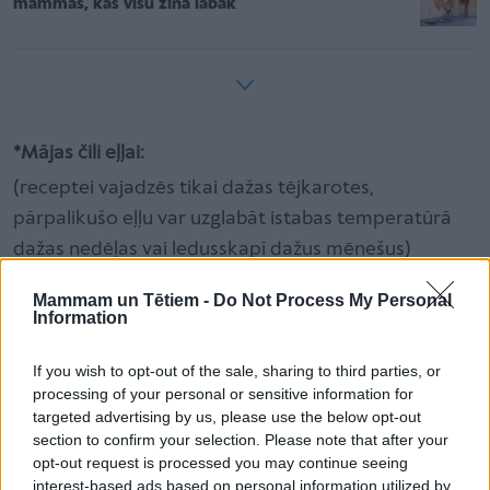
mammas, kas visu zina labāk
*Mājas čili eļļai:
(receptei vajadzēs tikai dažas tējkarotes,
pārpalikušo eļļu var uzglabāt istabas temperatūrā
dažas nedēļas vai ledusskapī dažus mēnešus)
100 ml avokado eļļas (var aizstāt ar rapšu,
Mammam un Tētiem -
Do Not Process My Personal
saulespuķu, vīnogu kauliņu vai zemesriekstu eļļu)
Information
2 ēdk. čili pārslu
If you wish to opt-out of the sale, sharing to third parties, or
processing of your personal or sensitive information for
Šķipsniņa sāls
targeted advertising by us, please use the below opt-out
section to confirm your selection. Please note that after your
opt-out request is processed you may continue seeing
interest-based ads based on personal information utilized by