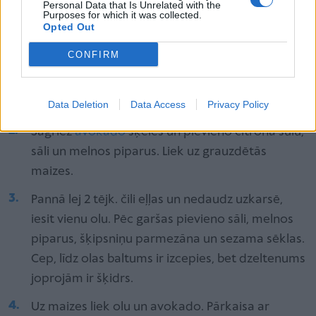
atdzist.
Personal Data that Is Unrelated with the
Purposes for which it was collected.
Opted Out
Pagatavo karstmaizes
CONFIRM
Maizes šķēli no abām pusēm pārziež ar sviestu,
tad no abām pusēm apcep uzkarsētā pannā,
kamēr zeltainas. Ierīvē ar ķiploka daiviņu.
Data Deletion
Data Access
Privacy Policy
Sagriež
avokado
šķēlēs un pievieno citrona sulu,
sāli un melnos piparus. Liek uz grauzdētās
maizes.
Pannā lej 2 tējk. čili eļļas un nedaudz uzkarsē,
iesit vienu olu. Pēc garšas pievieno sāli, melnos
piparus, šķipsniņu parmezāna un sezama sēklas.
Cep, līdz olas baltums ir izcepies, bet dzeltenums
joprojām ir šķidrs.
Uz maizes liek olu un avokado. Pārkaisa ar