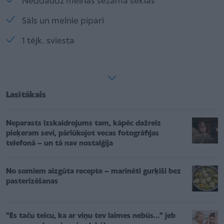
Neddaudz melnās sezama sēklas
Sāls un melnie pipari
1 tējk. sviesta
Lasītākais
Neparasts izskaidrojums tam, kāpēc dažreiz
pieķeram sevi, pārlūkojot vecas fotogrāfijas
telefonā – un tā nav nostalģija
No somiem aizgūta recepte – marinēti gurķīši bez
pasterizēšanas
"Es taču teicu, ka ar viņu tev laimes nebūs..." jeb