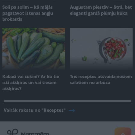
Soli pa solim – kā mājās
Augustam piestāv – ātrā, bet
pagatavot īstenas angļu
eleganti gardā plūmju kūka
brokastis
Kabači vai cukini? Ar ko tie
Trīs receptes atsvaidzinošiem
īsti atšķiras un vai tiešām
salātiem no arbūza
atšķiras?
Vairāk rakstu no "Receptes"