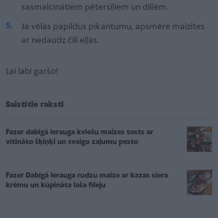
sasmalcinātiem pētersīļiem un dillēm.
Ja vēlas papildus pikantumu, apsmērē maizītes
ar nedaudz čili eļļas.
Lai labi garšo!
Saistītie raksti
Fazer dabīgā ierauga kviešu maizes tosts ar
vītināto šķiņķi un svaigo zaļumu pesto
Fazer Dabīgā ierauga rudzu maize ar kazas siera
krēmu un kūpināta laša fileju