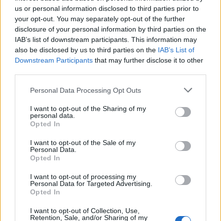
us or personal information disclosed to third parties prior to
your opt-out. You may separately opt-out of the further
disclosure of your personal information by third parties on the
IAB’s list of downstream participants. This information may
also be disclosed by us to third parties on the
IAB’s List of
Downstream Participants
that may further disclose it to other
third parties.
Personal Data Processing Opt Outs
I want to opt-out of the Sharing of my
personal data.
Opted In
Pagatavo čili eļļu
Nelielā katliņā uz vidējas uguns sakarsē eļļu, līdz
I want to opt-out of the Sale of my
Personal Data.
tā ir karsta.
Opted In
Uzmanīgi pārlej sakarsēto eļļu čili pārslām, kuras
I want to opt-out of processing my
Personal Data for Targeted Advertising.
sāks čurkstēt.
Opted In
Pirms lietošanas pievieno šķipsniņu sāls un ļauj
I want to opt-out of Collection, Use,
Retention, Sale, and/or Sharing of my