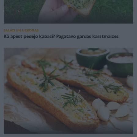
SALĀTI UN UZKODAS
Kā apēst pēdējo kabaci? Pagatavo gardas karstmaizes