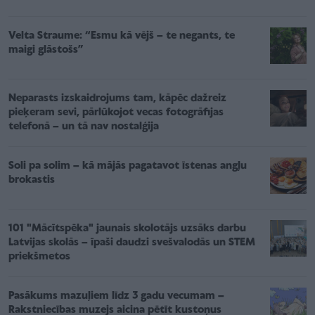
Velta Straume: “Esmu kā vējš – te negants, te
maigi glāstošs”
Neparasts izskaidrojums tam, kāpēc dažreiz
pieķeram sevi, pārlūkojot vecas fotogrāfijas
telefonā – un tā nav nostalģija
Soli pa solim – kā mājās pagatavot īstenas angļu
brokastis
101 "Mācītspēka" jaunais skolotājs uzsāks darbu
Latvijas skolās – īpaši daudzi svešvalodās un STEM
priekšmetos
Pasākums mazuļiem līdz 3 gadu vecumam –
Rakstniecības muzejs aicina pētīt kustoņus