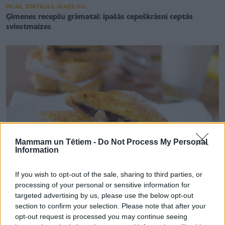
PICAS, TORTILLAS, MAIZE U.C.
Ģimenes recepšu grāmatai: īpašās cepeškrāsnī ceptās
sviestmaizes
Mammam un Tētiem -
Do Not Process My Personal
Information
If you wish to opt-out of the sale, sharing to third parties, or
processing of your personal or sensitive information for
targeted advertising by us, please use the below opt-out
BROKASTIS
section to confirm your selection. Please note that after your
Saldās franču tostermaizes
opt-out request is processed you may continue seeing