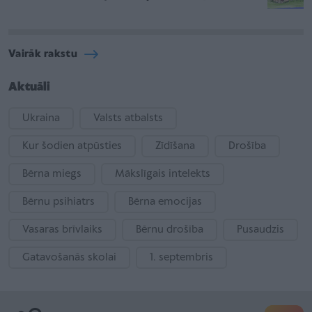
Vairāk rakstu
Aktuāli
Ukraina
Valsts atbalsts
Kur šodien atpūsties
Zīdīšana
Drošība
Bērna miegs
Mākslīgais intelekts
Bērnu psihiatrs
Bērna emocijas
Vasaras brīvlaiks
Bērnu drošība
Pusaudzis
Gatavošanās skolai
1. septembris