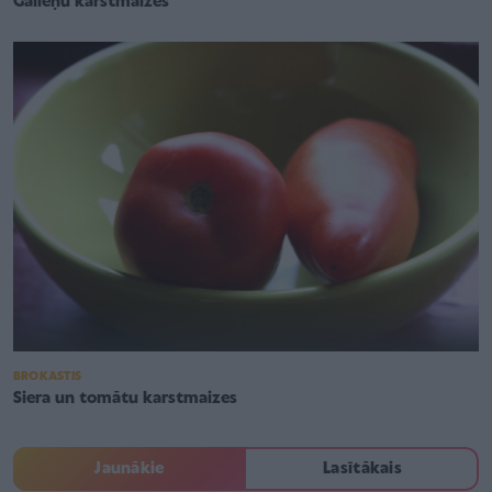
Gaileņu karstmaizes
BROKASTIS
Siera un tomātu karstmaizes
Jaunākie
Lasītākais