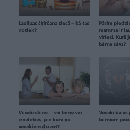
Laulības šķiršana tiesā – kā tas
Pārim piedzi
notiek?
mamma ir laul
vīrieti. Kurš 
bērna tēvs?
Vecāki šķiras – vai bērni var
Vecāki dalās 
izvēlēties, pie kura no
bērniem pate
vecākiem dzīvot?