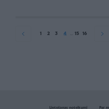
1
2
3
4
15
16
...
Lietošanas noteikumi
Par 