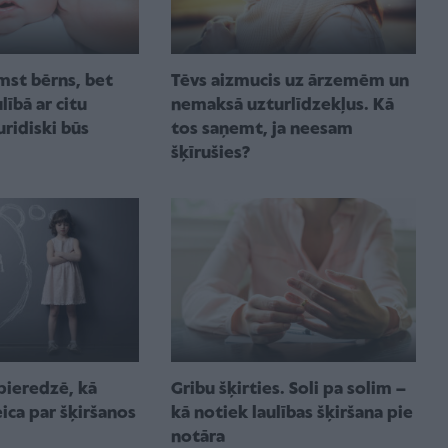
Tēvs aizmucis uz ārzemēm un
mst bērns, bet
nemaksā uzturlīdzekļus. Kā
ībā ar citu
tos saņemt, ja neesam
juridiski būs
šķīrušies?
pieredzē, kā
Gribu šķirties. Soli pa solim –
ica par šķiršanos
kā notiek laulības šķiršana pie
notāra