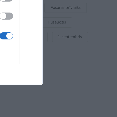
Bērna emocijas
Vasaras brīvlaiks
Bērnu drošība
Pusaudzis
Gatavošanās skolai
1. septembris