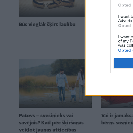
Opted 
I want 
Advertis
"Pastāsti, vai
Būs vieglāk šķirt laulību
Opted 
jauno draudz
I want t
attiecību sla
of my P
was col
neievilkt pēc
Opted 
Patēvs – svešinieks vai
Vai ir jāmaksā
savējais? Kad pēc šķiršanās
bērns sasnie
veidot jaunas attiecības