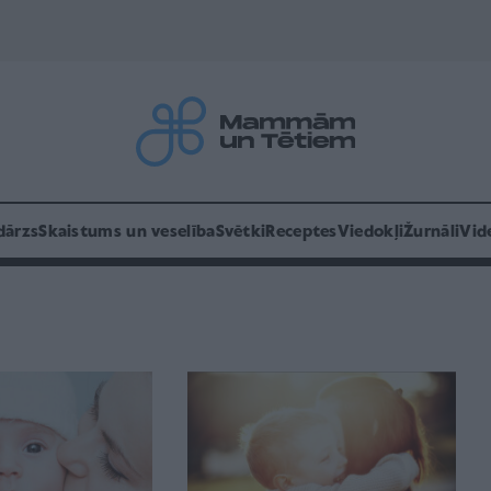
dārzs
Skaistums un veselība
Svētki
Receptes
Viedokļi
Žurnāli
Vid