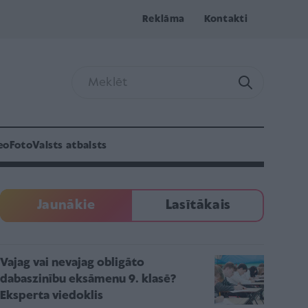
Reklāma
Kontakti
eo
Foto
Valsts atbalsts
Jaunākie
Lasītākais
Vajag vai nevajag obligāto
dabaszinību eksāmenu 9. klasē?
Eksperta viedoklis