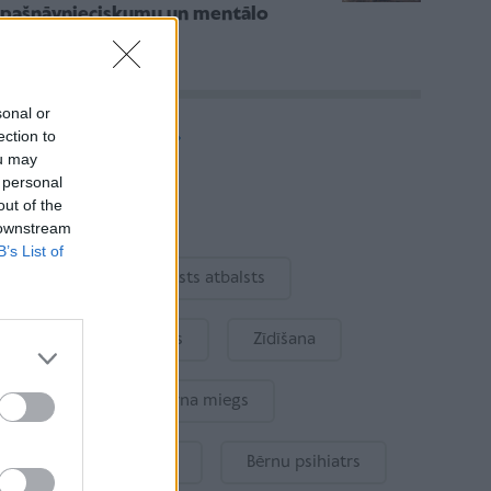
pašnāvnieciskumu un mentālo
veselību
sonal or
Vairāk rakstu
ection to
ou may
 personal
out of the
Aktuāli
 downstream
B’s List of
Ukraina
Valsts atbalsts
Kur šodien atpūsties
Zīdīšana
Drošība
Bērna miegs
Mākslīgais intelekts
Bērnu psihiatrs