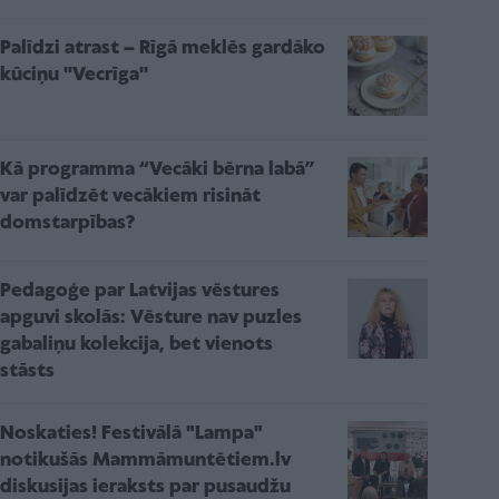
Palīdzi atrast – Rīgā meklēs gardāko
kūciņu ''Vecrīga''
Kā programma “Vecāki bērna labā”
var palīdzēt vecākiem risināt
domstarpības?
Pedagoģe par Latvijas vēstures
apguvi skolās: Vēsture nav puzles
gabaliņu kolekcija, bet vienots
stāsts
Noskaties! Festivālā "Lampa"
notikušās Mammāmuntētiem.lv
diskusijas ieraksts par pusaudžu