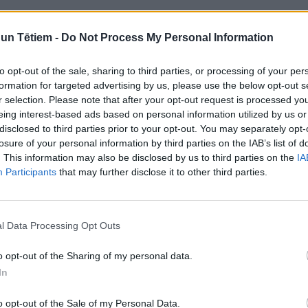
n Tētiem -
Do Not Process My Personal Information
to opt-out of the sale, sharing to third parties, or processing of your per
formation for targeted advertising by us, please use the below opt-out s
r selection. Please note that after your opt-out request is processed y
eing interest-based ads based on personal information utilized by us or
disclosed to third parties prior to your opt-out. You may separately opt-
losure of your personal information by third parties on the IAB’s list of
Vai var pretendēt uz Goda
anās turpināt
. This information may also be disclosed by us to third parties on the
IA
ģimenes apliecību, ja
 "Spotify" vai
Participants
that may further disclose it to other third parties.
uzturlīdzekļus maksā valsts
bonementu?
l Data Processing Opt Outs
o opt-out of the Sharing of my personal data.
In
o opt-out of the Sale of my Personal Data.