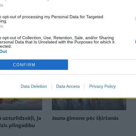
In
to opt-out of processing my Personal Data for Targeted
ing.
 tētis ir mīļš pret
Cieņpilna šķiršanās. Kāda tā
In
eni?" – 4 bīstami
ir?
o opt-out of Collection, Use, Retention, Sale, and/or Sharing
zdi, kur bērnu
ersonal Data that Is Unrelated with the Purposes for which it
lected.
 vecāku šķiršanās
Out
CONFIRM
Data Deletion
Data Access
Privacy Policy
 uzturlīdzekļi, ja
Jauna ģimene pēc šķiršanās
dzis pilngadību