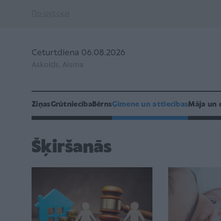
По-русски
Ceturtdiena 06.08.2026
Askolds, Aisma
Ziņas
Grūtniecība
Bērns
Ģimene un attiecības
Māja un 
Šķiršanās