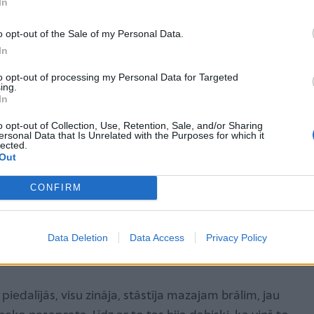
In
 Kad mūsu bioloģiskie bērni jau bija mazliet
ju, neko nezinot par sistēmu, pat nesaprotot
o opt-out of the Sale of my Personal Data.
eni un adoptētāju. Tolaik nebija arī nekādu
In
ļūt pēc psihologa izvērtējuma un iesnieguma
to opt-out of processing my Personal Data for Targeted
ing.
 aktīvi runājām par adopciju, kad nonācām kontaktā
In
 tolaik vēl eksistēja. Tur kāda mamma bija atstājusi
o opt-out of Collection, Use, Retention, Sale, and/or Sharing
 to brīdi nebija brīvs adopcijai, jo mamma vēl tika
ersonal Data that Is Unrelated with the Purposes for which it
lected.
 ir. Bet mēs kļuvām par aizbildņiem šim puisītim,
Out
ņu adoptējām,” stāsta Kaspars.
CONFIRM
 zina savu izcelsmi un adopcijas stāstu. Kaspara
s uzsver – ir vardarbīgi bērnam neatklāt, ka viņš ir
Data Deletion
Data Access
Privacy Policy
aknes.
piedalījās, visu zināja, stāstīja mazajam brālim, jau