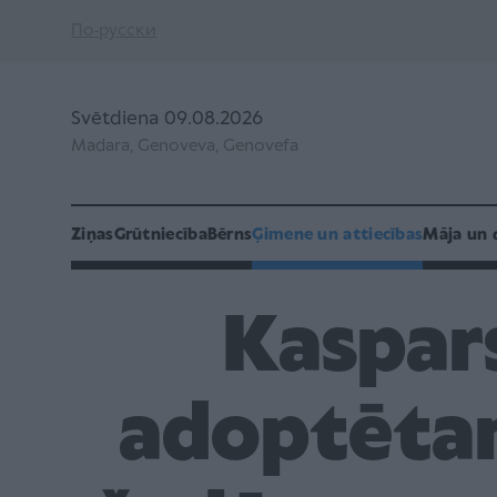
По-русски
Svētdiena 09.08.2026
Madara, Genoveva, Genovefa
Ziņas
Grūtniecība
Bērns
Ģimene un attiecības
Māja un 
Kaspars
adoptētam