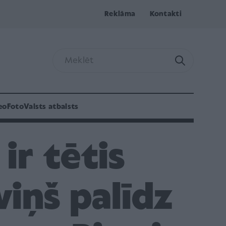
Reklāma
Kontakti
eo
Foto
Valsts atbalsts
ir tētis
iņš palīdz