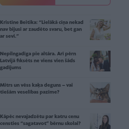
Kristīne Beitika: “Lielākā cīņa nekad
nav bijusi ar zaudēto svaru, bet gan
ar sevi.”
Nepilngadīga pie altāra. Arī pērn
Latvijā fiksēts ne viens vien šāds
gadījums
Mitrs un vēss kaķa deguns – vai
tiešām veselības pazīme?
Kāpēc nevajadzētu par katru cenu
censties “sagatavot” bērnu skolai?