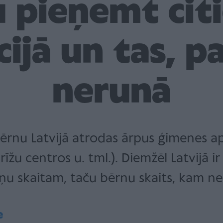
 pieņemt citi
cijā un tas, pa
nerunā
ērnu Latvijā atrodas ārpus ģimenes a
rīžu centros u. tml.). Diemžēl Latvijā
u skaitam, taču bērnu skaits, kam nep
e