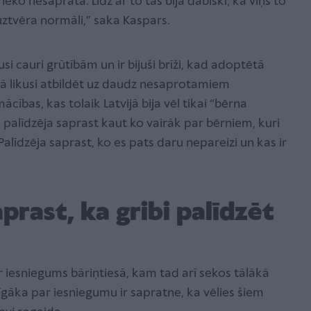
 neko nesaprata. Līdz ar to tas bija dabiski, ka viņš to
o uztvēra normāli,” saka Kaspars.
usi cauri grūtībām un ir bijuši brīži, kad adoptētā
ā likusi atbildēt uz daudz nesaprotamiem
ības, kas tolaik Latvijā bija vēl tikai “bērna
ās palīdzēja saprast kaut ko vairāk par bērniem, kuri
 Palīdzēja saprast, ko es pats daru nepareizi un kas ir
aprast, ka gribi palīdzēt
ir iesniegums bāriņtiesā, kam tad arī sekos tālākā
rīgāka par iesniegumu ir sapratne, ka vēlies šiem