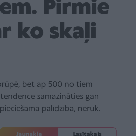
em. Pirmie
r ko skaļi
prūpē, bet ap 500 no tiem –
 ir tendence samazināties gan
ieciešama palīdzība, nerūk.
Jaunākie
Lasītākais