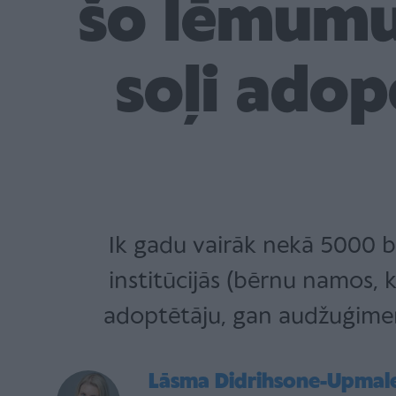
šo lēmumu
soļi adop
Ik gadu vairāk nekā 5000 b
institūcijās (bērnu namos, k
adoptētāju, gan audžuģimeņ
Lāsma Didrihsone-Upmal