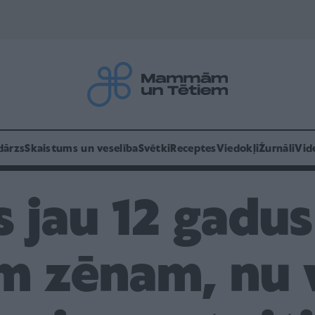
dārzs
Skaistums un veselība
Svētki
Receptes
Viedokļi
Žurnāli
Vid
 jau 12 gadus 
 zēnam, nu v