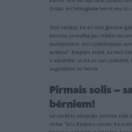
kamēr viņš vēl bija tikai zīdainis un
zināja. Arī bioloģiskie bērni visu t
Viņš neslēpj, ka arī viņa ģimene gāj
bērniņa uzvedība jau vēlākā vecum
jautājumiem, taču palīdzējušas apmāc
autiņos”. Kaspars atzīst, ka tieši t
ir adoptēti, un kā es varu palīdzēt.
sagaidāms no bērna.
Pirmais solis – s
bērniem!
Lai uzsāktu adopciju, pirmais solis 
rīcība. Taču Kaspars uzsver, ka sva