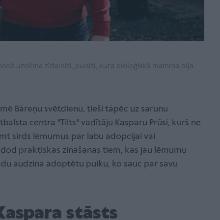
enē uzņēma zīdainīti, puisīti, kura bioloģiskā mamma bija
zīmē Bāreņu svētdienu, tieši tāpēc uz sarunu
alsta centra "Tilts" vadītāju Kasparu Prūsi, kurš ne
emt sirds lēmumus par labu adopcijai vai
 dod praktiskas zināšanas tiem, kas jau lēmumu
 gadu audzina adoptētu puiku, ko sauc par savu
Kaspara stāsts