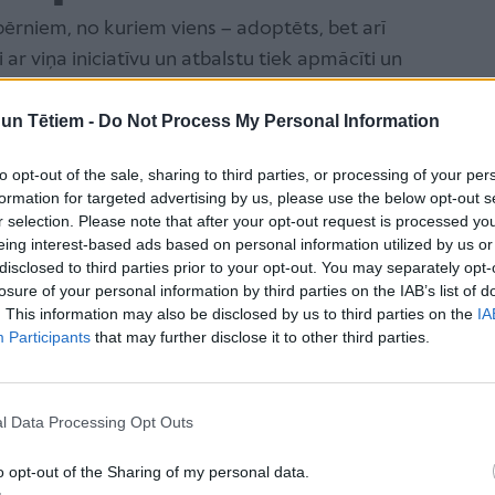
m bērniem, no kuriem viens – adoptēts, bet arī
ši ar viņa iniciatīvu un atbalstu tiek apmācīti un
audžuģimenes, kā arī speciālisti un brīvprātīgie. Mūsu
n Tētiem -
Do Not Process My Personal Information
sver, ka tieši atbalsts un apmācība ir procesa
s bāriņtiesā vēlāk būs tas, kas risinās ar adoptēto
to opt-out of the sale, sharing to third parties, or processing of your per
s. Tiesa, bez tā nekādi, lai šo ceļu vispār uzsāktu.
formation for targeted advertising by us, please use the below opt-out s
r selection. Please note that after your opt-out request is processed y
eing interest-based ads based on personal information utilized by us or
s 12 gadiem savā ģimenē uzņēma
disclosed to third parties prior to your opt-out. You may separately opt-
losure of your personal information by third parties on the IAB’s list of
ra bioloģiskā mamma bija pieņēmusi
. This information may also be disclosed by us to third parties on the
IA
Participants
that may further disclose it to other third parties.
au dibinot savu ģimeni, Kaspars ar
adoptēs
, pat ja ģimenē būs savi –
l Data Processing Opt Outs
loģiskie bērni.
o opt-out of the Sharing of my personal data.