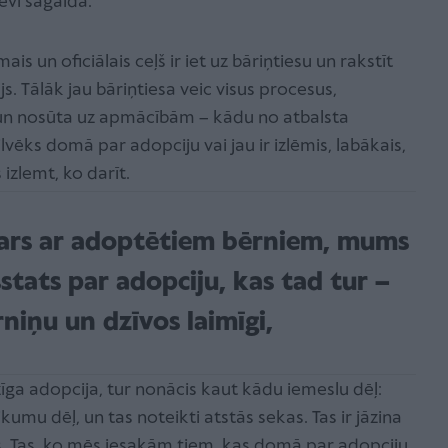
evi sagaida.
s un oficiālais ceļš ir iet uz bāriņtiesu un rakstīt
s. Tālāk jau bāriņtiesa veic visus procesus,
un nosūta uz apmācībām – kādu no atbalsta
ilvēks domā par adopciju vai jau ir izlēmis, labākais,
 izlemt, ko darīt.
sakars ar adoptētiem bērniem, mums
šstats par adopciju, kas tad tur –
niņu un dzīvos laimīgi,
zīga adopcija, tur nonācis kaut kādu iemeslu dēļ:
kumu dēļ, un tas noteikti atstās sekas. Tas ir jāzina
. Tas, ko mēs iesakām tiem, kas domā par adopciju