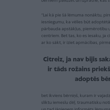
bērniem palīdzēt un izpratne, kas t
“Lai kā pie šā lēmuma nonāktu, pirmai
iesniegumu, ka vēlies būt adoptētāj
pārbauda apstākļus, piemērotību 
centriem. Bet tas, ko es iesaku, ja c
ar ko sākt, ir iziet apmācības, pirms
Citreiz, ja nav bijis 
ir tāds rožains priek
adoptēs bēr
bet ikviens bērniņš, kuram ir vajad
sliktu iemeslu dēļ, traumatisku noti
un tad jāpieņem informēts lēmums