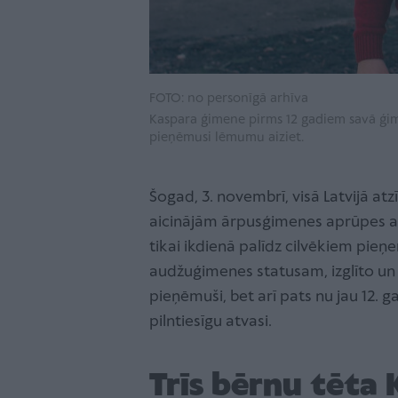
FOTO: no personīgā arhīva
Kaspara ģimene pirms 12 gadiem savā ģim
pieņēmusi lēmumu aiziet.
Šogad, 3. novembrī, visā Latvijā at
aicinājām ārpusģimenes aprūpes atb
tikai ikdienā palīdz cilvēkiem pieņ
audžuģimenes statusam, izglīto un
pieņēmuši, bet arī pats nu jau 12.
pilntiesīgu atvasi.
Trīs bērnu tēta 