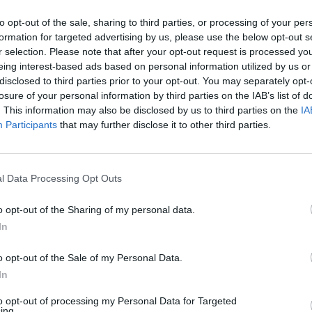
to opt-out of the sale, sharing to third parties, or processing of your per
formation for targeted advertising by us, please use the below opt-out s
r selection. Please note that after your opt-out request is processed y
eing interest-based ads based on personal information utilized by us or
disclosed to third parties prior to your opt-out. You may separately opt-
losure of your personal information by third parties on the IAB’s list of
. This information may also be disclosed by us to third parties on the
IA
riju! Bet baroju
Kas vērtīgs ir mātes pienā
Participants
that may further disclose it to other third parties.
i
l Data Processing Opt Outs
o opt-out of the Sharing of my personal data.
In
o opt-out of the Sale of my Personal Data.
In
to opt-out of processing my Personal Data for Targeted
slinieki dēlam
Nia, Inella, Malika un Ratmirs
ing.