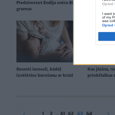
Piedzimstot Endija svēra 800
dāvā vārdu Pi
Opted 
gramus
I want t
of my P
was col
Opted 
Desmit iemesli, kādēļ
Kas jāzina, r
izvēlēties barošanu ar krūti
priekšlaikus
1
2
61
62
63
64
...