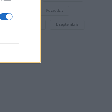
Bērnu drošība
Pusaudzis
Gatavošanās skolai
1. septembris