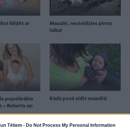
Mazulīt, nesteidzies pirms
īkst bildēt ar
laika!
Kādā pozā zīdīt mazulīti
da populārākie
m – Roberts un
n Tētiem -
Do Not Process My Personal Information