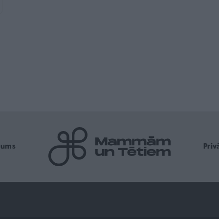
mums
Pri