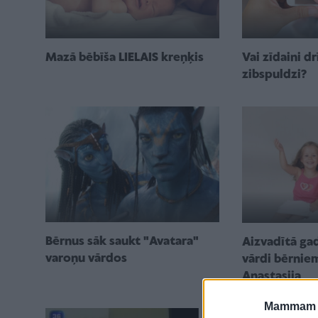
Mazā bēbīša LIELAIS kreņķis
Vai zīdaini dr
zibspuldzi?
Bērnus sāk saukt "Avatara"
Aizvadītā ga
varoņu vārdos
vārdi bērnie
Anastasija
Mammam u