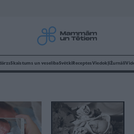
dārzs
Skaistums un veselība
Svētki
Receptes
Viedokļi
Žurnāli
Vid