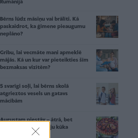
Rumānijā
Bērns lūdz māsiņu vai brālīti. Kā
paskaidrot, ka ģimene pieaugumu
neplāno?
Gribu, lai vecmāte mani apmeklē
mājās. Kā un kur var pieteikties šīm
bezmaksas vizītēm?
5 svarīgi soļi, lai bērns skolā
atgrieztos vesels un gatavs
mācībām
Augustam piestāv – ātrā, bet
eleganti gardā plūmju kūka