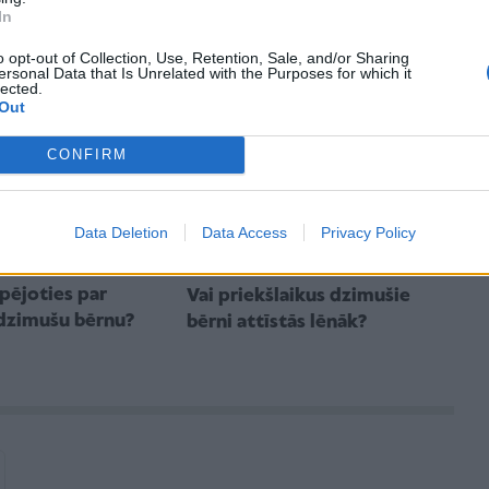
rāts
dzimuši Latvijā
In
o opt-out of Collection, Use, Retention, Sale, and/or Sharing
ersonal Data that Is Unrelated with the Purposes for which it
lected.
Out
CONFIRM
Data Deletion
Data Access
Privacy Policy
ūpējoties par
Vai priekšlaikus dzimušie
 dzimušu bērnu?
bērni attīstās lēnāk?