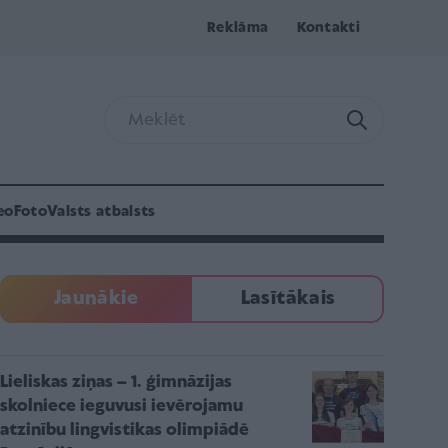
Reklāma
Kontakti
eo
Foto
Valsts atbalsts
Jaunākie
Lasītākais
Lieliskas ziņas – 1. ģimnāzijas
skolniece ieguvusi ievērojamu
atzinību lingvistikas olimpiādē