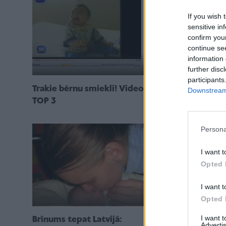
If you wish 
sensitive in
confirm you
continue se
information 
further disc
participants
Vēlos uz solā
Trakie bērnu smiekli! Video
Downstream 
bērnu ar krūt
TOP 3
Persona
I want t
Opted 
I want t
Opted 
I want 
Brīnums tepat Latvijā:
Latviešu māk
Advertis