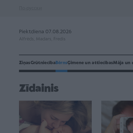
По-русски
Piektdiena 07.08.2026
Alfrēds, Madars, Fredis
Ziņas
Grūtniecība
Bērns
Ģimene un attiecības
Māja un 
Zīdainis