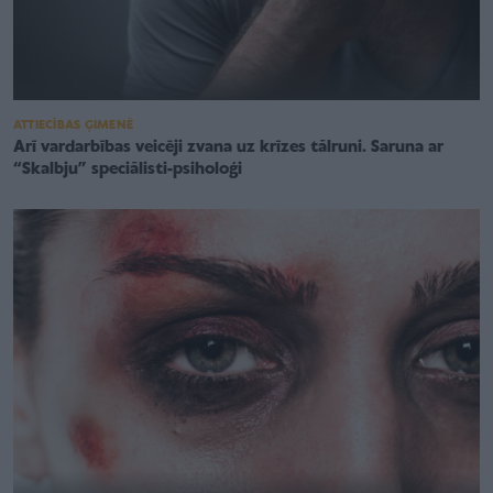
ATTIECĪBAS ĢIMENĒ
Arī vardarbības veicēji zvana uz krīzes tālruni. Saruna ar
“Skalbju” speciālisti-psiholoģi