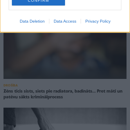
CONFIRM
Data Deletion
Data Access
Privacy Policy
DROŠĪBA
Zēns ticis sists, siets pie radiatora, badināts... Pret māti un
patēvu sākts kriminālprocess