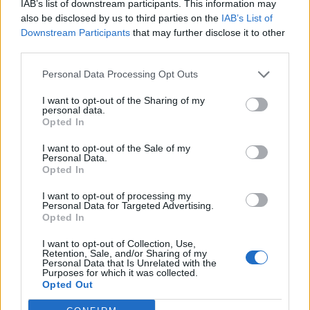
ATTIECĪBAS ĢIMENĒ
IAB’s list of downstream participants. This information may
Kā atpazīt vardarbības pirmos signālus līdzcilvēkā... un sevī
also be disclosed by us to third parties on the
IAB’s List of
Downstream Participants
that may further disclose it to other
third parties.
Personal Data Processing Opt Outs
I want to opt-out of the Sharing of my
personal data.
Opted In
I want to opt-out of the Sale of my
Personal Data.
Opted In
I want to opt-out of processing my
Personal Data for Targeted Advertising.
Opted In
I want to opt-out of Collection, Use,
AKTUALITĀTES
Retention, Sale, and/or Sharing of my
Personal Data that Is Unrelated with the
Liepājā no ģimenes, kurā tika mocīts 13 gadus vecais zēns,
Purposes for which it was collected.
izņemti arī abi jaunākie bērni
Opted Out