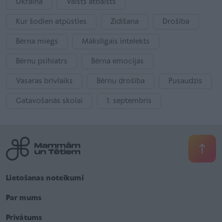
Ukraina
Valsts atbalsts
Kur šodien atpūsties
Zīdīšana
Drošība
Bērna miegs
Mākslīgais intelekts
Bērnu psihiatrs
Bērna emocijas
Vasaras brīvlaiks
Bērnu drošība
Pusaudzis
Gatavošanās skolai
1. septembris
Lietošanas noteikumi
Par mums
Privātums