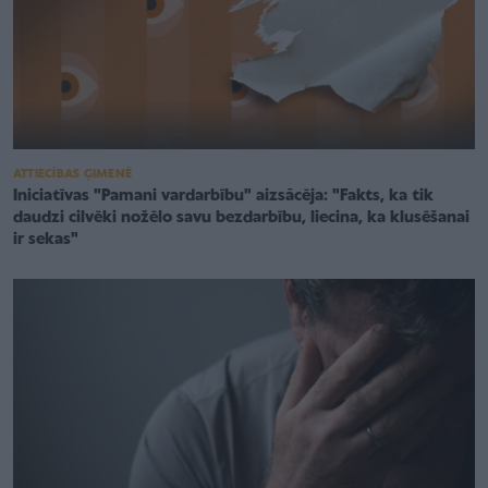
ATTIECĪBAS ĢIMENĒ
Iniciatīvas "Pamani vardarbību" aizsācēja: "Fakts, ka tik
daudzi cilvēki nožēlo savu bezdarbību, liecina, ka klusēšanai
ir sekas"