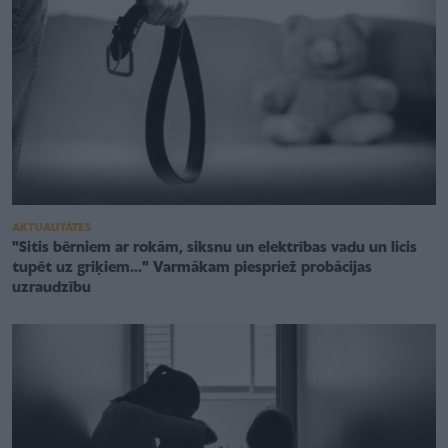
AKTUALITĀTES
"Sitis bērniem ar rokām, siksnu un elektrības vadu un licis
tupēt uz griķiem..." Varmākam piespriež probācijas
uzraudzību