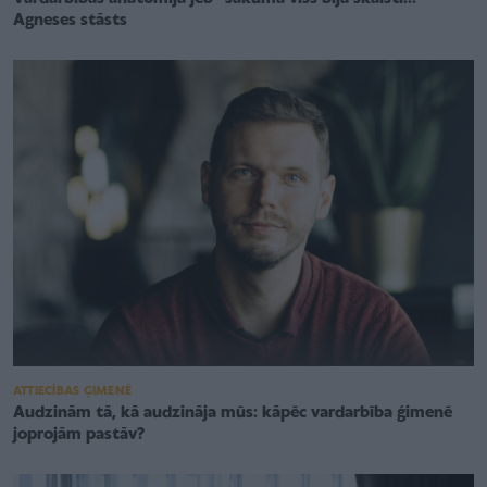
Agneses stāsts
ATTIECĪBAS ĢIMENĒ
Audzinām tā, kā audzināja mūs: kāpēc vardarbība ģimenē
joprojām pastāv?