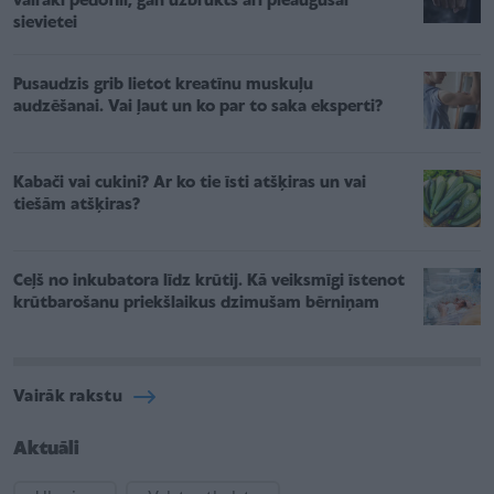
vairāki pedofili, gan uzbrukts arī pieaugušai
sievietei
Pusaudzis grib lietot kreatīnu muskuļu
audzēšanai. Vai ļaut un ko par to saka eksperti?
Kabači vai cukini? Ar ko tie īsti atšķiras un vai
tiešām atšķiras?
Ceļš no inkubatora līdz krūtij. Kā veiksmīgi īstenot
krūtbarošanu priekšlaikus dzimušam bērniņam
Vairāk rakstu
Aktuāli