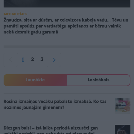
AKTUALITĀTES
Žņaudza, sita ar dūrēm, ar televizora kabeļa vadu... Tēvu un
pamāti apsūdz par vardarbīgu apiešanos ar bērnu vairāk
nekā desmit gadu garumā
1
2
3
Jaunākie
Lasītākais
Rosina izmaiņas vecāku pabalstu izmaksā. Ko tas
nozīmēs jaunajām ģimenēm?
Diezgan baisi – īsā laika periodā aizturēti gan