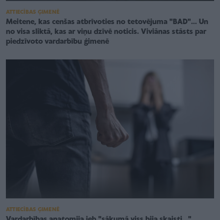
ATTIECĪBAS ĢIMENĒ
Meitene, kas cenšas atbrīvoties no tetovējuma "BAD"... Un
no visa sliktā, kas ar viņu dzīvē noticis. Viviānas stāsts par
piedzīvoto vardarbību ģimenē
ATTIECĪBAS ĢIMENĒ
Vardarbības anatomija jeb "sākumā viss bija skaisti..."