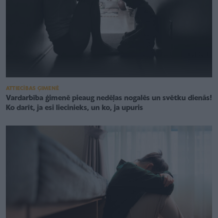
ATTIECĪBAS ĢIMENĒ
Vardarbība ģimenē pieaug nedēļas nogalēs un svētku dienās!
Ko darīt, ja esi liecinieks, un ko, ja upuris