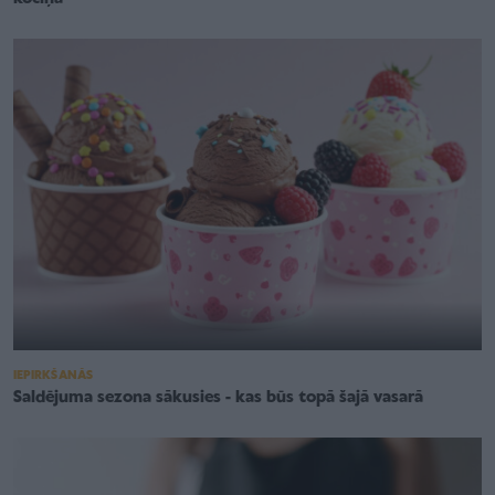
IEPIRKŠANĀS
Saldējuma sezona sākusies - kas būs topā šajā vasarā