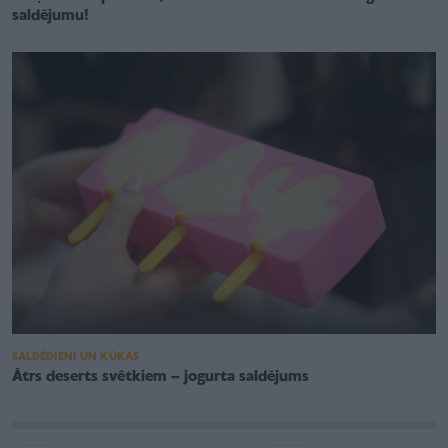
saldējumu!
SALDĒDIENI UN KŪKAS
Ātrs deserts svētkiem – jogurta saldējums