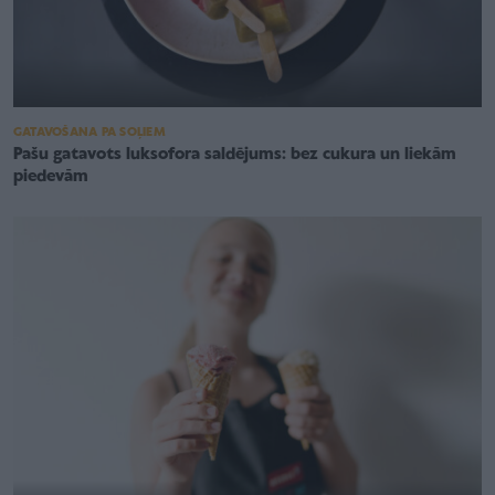
GATAVOŠANA PA SOĻIEM
Pašu gatavots luksofora saldējums: bez cukura un liekām
piedevām