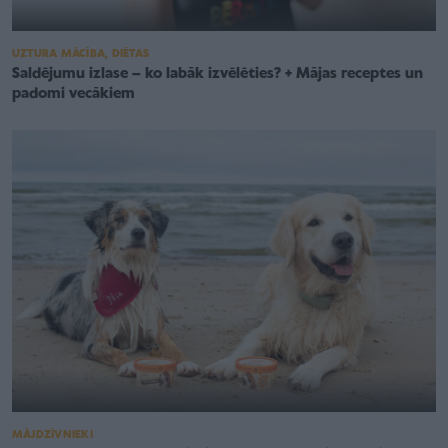
UZTURA MĀCĪBA, DIĒTAS
Saldējumu izlase – ko labāk izvēlēties? + Mājas receptes un
padomi vecākiem
MĀJDZĪVNIEKI