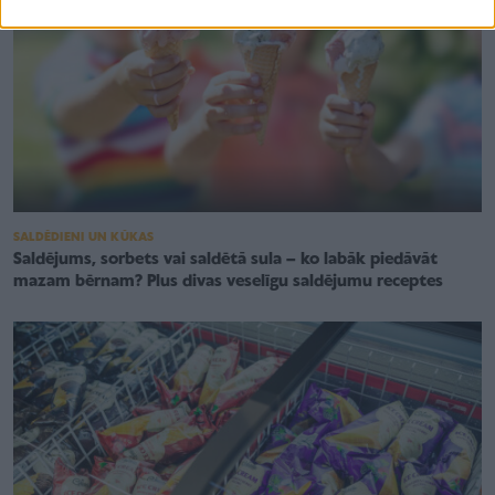
SALDĒDIENI UN KŪKAS
Saldējums, sorbets vai saldētā sula – ko labāk piedāvāt
mazam bērnam? Plus divas veselīgu saldējumu receptes