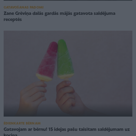
GATAVOŠANAS PADOMI
Zane Grēviņa dalās gardās mājās gatavota saldējuma
receptēs
ĒDIENKARTE BĒRNAM
Gatavojam ar bērnu! 15 idejas pašu taisītam saldējumam uz
kociņa