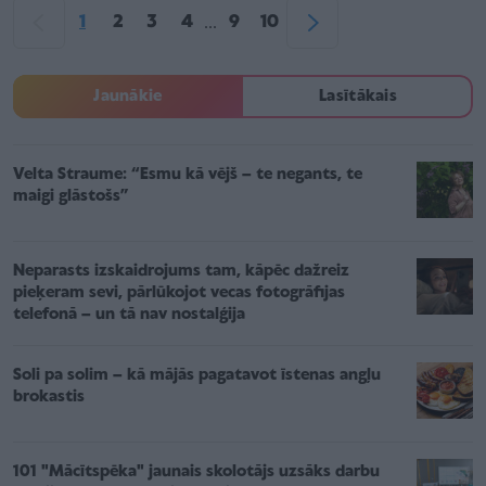
1
2
3
4
9
10
...
Jaunākie
Lasītākais
Velta Straume: “Esmu kā vējš – te negants, te
maigi glāstošs”
Neparasts izskaidrojums tam, kāpēc dažreiz
pieķeram sevi, pārlūkojot vecas fotogrāfijas
telefonā – un tā nav nostalģija
Soli pa solim – kā mājās pagatavot īstenas angļu
brokastis
101 "Mācītspēka" jaunais skolotājs uzsāks darbu