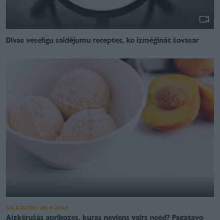
Divas veselīgu saldējumu receptes, ko izmēģināt šovasar
SALDĒDIENI UN KŪKAS
Aizķērušās aprikozes, kuras neviens vairs neēd? Pagatavo