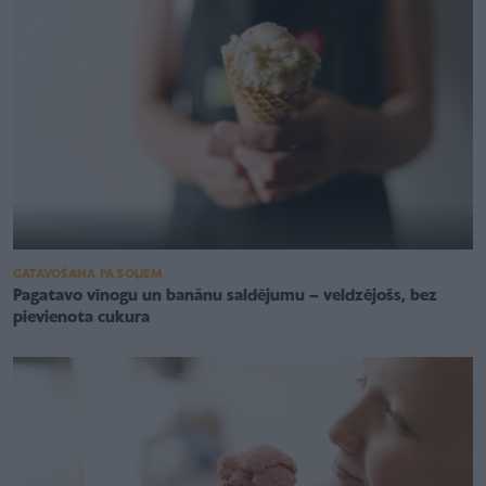
GATAVOŠANA PA SOĻIEM
Pagatavo vīnogu un banānu saldējumu – veldzējošs, bez
pievienota cukura