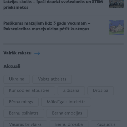
Latvijas skolās – īpaši daudzi svešvalodās un STEM
priekšmetos
Pasākums mazuļiem līdz 3 gadu vecumam –
Rakstniecības muzejs aicina pētīt kustoņus
Vairāk rakstu
Aktuāli
Ukraina
Valsts atbalsts
Kur šodien atpūsties
Zīdīšana
Drošība
Bērna miegs
Mākslīgais intelekts
Bērnu psihiatrs
Bērna emocijas
Vasaras brīvlaiks
Bērnu drošība
Pusaudzis