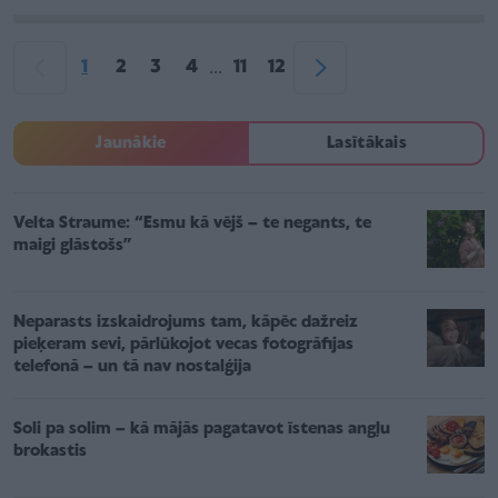
1
2
3
4
11
12
...
Jaunākie
Lasītākais
Velta Straume: “Esmu kā vējš – te negants, te
maigi glāstošs”
Neparasts izskaidrojums tam, kāpēc dažreiz
pieķeram sevi, pārlūkojot vecas fotogrāfijas
telefonā – un tā nav nostalģija
Soli pa solim – kā mājās pagatavot īstenas angļu
brokastis