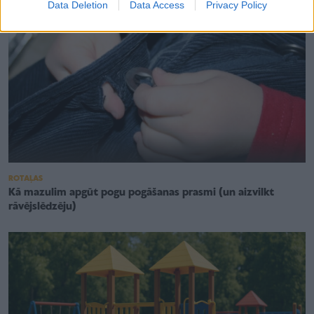
Data Deletion
Data Access
Privacy Policy
ROTAĻAS
Kā mazulim apgūt pogu pogāšanas prasmi (un aizvilkt
rāvējslēdzēju)