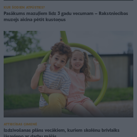
KUR ŠODIEN ATPŪSTIES?
Pasākums mazuļiem līdz 3 gadu vecumam – Rakstniecības
muzejs aicina pētīt kustoņus
ATTIECĪBAS ĢIMENĒ
Izdzīvošanas plāns vecākiem, kuriem skolēnu brīvlaiks
jāsavieno ar darbu mājās