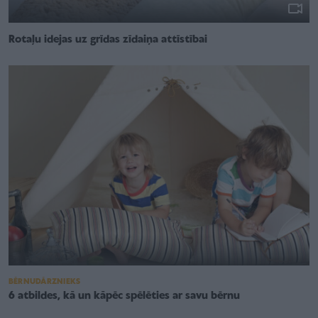
Rotaļu idejas uz grīdas zīdaiņa attīstībai
BĒRNUDĀRZNIEKS
6 atbildes, kā un kāpēc spēlēties ar savu bērnu