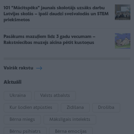
101 "Mācītspēka" jaunais skolotājs uzsāks darbu
Latvijas skolās – īpaši daudzi svešvalodās un STEM
priekšmetos
Pasākums mazuļiem līdz 3 gadu vecumam –
Rakstniecības muzejs aicina pētīt kustoņus
Vairāk rakstu
Aktuāli
Ukraina
Valsts atbalsts
Kur šodien atpūsties
Zīdīšana
Drošība
Bērna miegs
Mākslīgais intelekts
Bērnu psihiatrs
Bērna emocijas