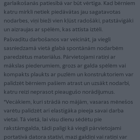
garlaikošanās patiesībā var būt vērtīga. Kad bērniem
katru mirkli netiek piedāvātas jau sagatavotas
nodarbes, viņi bieži vien kļūst radošāki, patstāvīgāki
un aizraujas ar spēlēm, kas attīsta iztēli.
Pašvadītu darbošanos var veicināt, ja viegli
sasniedzamā vietā glabā spontānām nodarbēm
paredzētus materiālus. Pārvietojami ratiņi ar
mākslas piederumiem, grozs ar galda spēlēm vai
kompakts plaukts ar puzlēm un konstruktoriem var
palīdzēt bērniem pašiem atrast un uzsākt nodarbi,
katru reizi neprasot pieaugušo norādījumus.
"Vecākiem, kuri strādā no mājām, vasaras mēnešos
varētu palīdzēt arī elastīgāka pieeja savai darba
vietai. Tā vietā, lai visu dienu sēdētu pie
rakstāmgalda, tādi palīgi kā viegli pārvietojami
portatīvā datora statīvi, mazi galdiņi vai ratiņi var