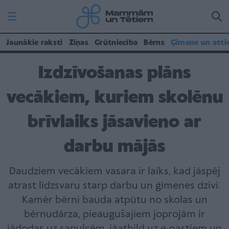
Jaunākie raksti
Ziņas
Grūtniecība
Bērns
Ģimene un atti
Izdzīvošanas plāns
vecākiem, kuriem skolēnu
brīvlaiks jāsavieno ar
darbu mājās
Daudziem vecākiem vasara ir laiks, kad jāspēj
atrast līdzsvaru starp darbu un ģimenes dzīvi.
Kamēr bērni bauda atpūtu no skolas un
bērnudārza, pieaugušajiem joprojām ir
jādodas uz sapulcēm, jāatbild uz e-pastiem un