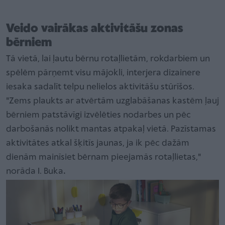
Veido vairākas aktivitāšu zonas
bērniem
Tā vietā, lai ļautu bērnu rotaļlietām, rokdarbiem un
spēlēm pārņemt visu mājokli, interjera dizainere
iesaka sadalīt telpu nelielos aktivitāšu stūrīšos.
"Zems plaukts ar atvērtām uzglabāšanas kastēm ļauj
bērniem patstāvīgi izvēlēties nodarbes un pēc
darbošanās nolikt mantas atpakaļ vietā. Pazīstamas
aktivitātes atkal šķitīs jaunas, ja ik pēc dažām
dienām mainīsiet bērnam pieejamās rotaļlietas,"
norāda I. Buka
.