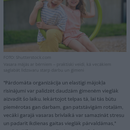
FOTO: Shutterstock.com
Vasara mājās ar bērniem – praktiski veidi, kā vecākiem
saglabāt līdzsvaru starp darbu un ģimeni
"Pārdomāta organizācija un elastīgi mājokļa
risinājumi var palīdzēt daudzām ģimenēm vieglāk
aizvadīt šo laiku. Iekārtojot telpas tā, lai tās būtu
piemērotas gan darbam, gan patstāvīgām rotaļām,
vecāki garajā vasaras brīvlaikā var samazināt stresu
un padarīt ikdienas gaitas vieglāk pārvaldāmas,"