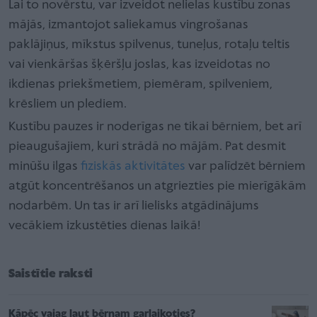
Lai to novērstu, var izveidot nelielas kustību zonas
mājās, izmantojot saliekamus vingrošanas
paklājiņus, mīkstus spilvenus, tuneļus, rotaļu teltis
vai vienkāršas šķēršļu joslas, kas izveidotas no
ikdienas priekšmetiem, piemēram, spilveniem,
krēsliem un plediem.
Kustību pauzes ir noderīgas ne tikai bērniem, bet arī
pieaugušajiem, kuri strādā no mājām. Pat desmit
minūšu ilgas
fiziskās aktivitātes
var palīdzēt bērniem
atgūt koncentrēšanos un atgriezties pie mierīgākām
nodarbēm. Un tas ir arī lielisks atgādinājums
vecākiem izkustēties dienas laikā!
Saistītie raksti
Kāpēc vajag ļaut bērnam garlaikoties?