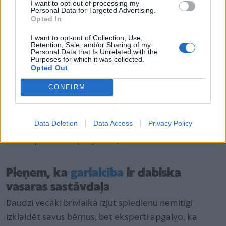
I want to opt-out of processing my
Personal Data for Targeted Advertising.
Opted In
Publicitātes foto
I want to opt-out of Collection, Use,
"Bērni mācās tieši no saviem vecākiem, tāpēc,
Retention, Sale, and/or Sharing of my
Personal Data that Is Unrelated with the
izveidojot vietu, kur viņi var paralēli nodarboties ar
Purposes for which it was collected.
Opted Out
līdzīgām aktivitātēm, var stiprināt bērnu un vecāku
savstarpējo saikni, kā arī palīdzēt vecākiem vieglāk
CONFIRM
atrast brīdi, lai koncentrētos darbam. Kamēr
pieaugušie piedalās sapulcēs vai atbild uz e-pastiem,
Data Deletion
Data Access
Privacy Policy
bērni turpat netālu var zīmēt, būvēt, likt puzles vai
veidot paši savus projektus," saka I. Buka.
Pieņem, ka
garlaicība
ir dabiska
vasaras sastāvdaļa
Daudzi vecāki brīvlaikā izjūt spiedienu nemitīgi
izklaidēt savus bērnus, bet eksperti apgalvo, ka