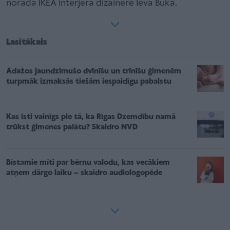
norāda IKEA interjera dizainere Ieva Buka.
Lasītākais
Ādažos jaundzimušo dvīnīšu un trīnīšu ģimenēm
turpmāk izmaksās tiešām iespaidīgu pabalstu
Kas īsti vainīgs pie tā, ka Rīgas Dzemdību namā
trūkst ģimenes palātu? Skaidro NVD
Bīstamie mīti par bērnu valodu, kas vecākiem
atņem dārgo laiku – skaidro audiologopēde