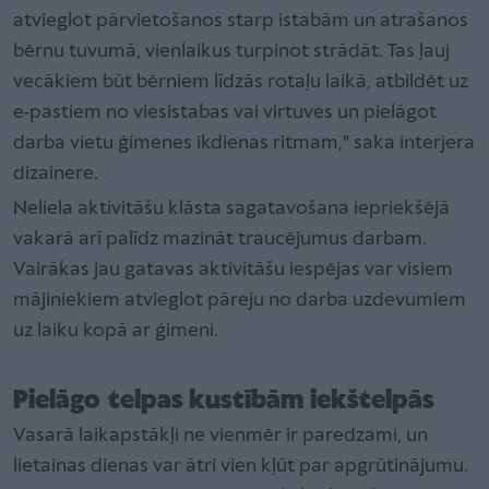
atvieglot pārvietošanos starp istabām un atrašanos
bērnu tuvumā, vienlaikus turpinot strādāt. Tas ļauj
vecākiem būt bērniem līdzās rotaļu laikā, atbildēt uz
e-pastiem no viesistabas vai virtuves un pielāgot
darba vietu ģimenes ikdienas ritmam," saka interjera
dizainere.
Neliela aktivitāšu klāsta sagatavošana iepriekšējā
vakarā arī palīdz mazināt traucējumus darbam.
Vairākas jau gatavas aktivitāšu iespējas var visiem
mājiniekiem atvieglot pāreju no darba uzdevumiem
uz laiku kopā ar ģimeni.
Pielāgo telpas kustībām iekštelpās
Vasarā laikapstākļi ne vienmēr ir paredzami, un
lietainas dienas var ātri vien kļūt par apgrūtinājumu.