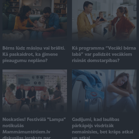
Bērns lūdz māsiņu vai brālīti.
Kā programma “Vecāki bērna
Kā paskaidrot, ka ģimene
labā” var palīdzēt vecākiem
pieaugumu neplāno?
risināt domstarpības?
Noskaties! Festivālā "Lampa"
Gadījumi, kad laulības
notikušās
pārkāpējs visdrīzāk
Mammāmuntētiem.lv
nemainīsies, bet krāps atkal
diskusijas ieraksts par
un atkal