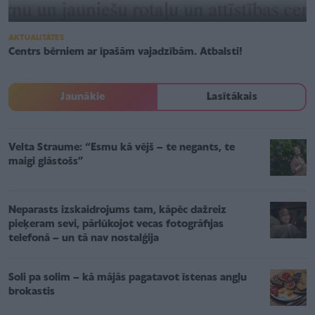
AKTUALITĀTES
Centrs bērniem ar īpašām vajadzībām. Atbalsti!
Jaunākie
Lasītākais
Velta Straume: “Esmu kā vējš – te negants, te
maigi glāstošs”
Neparasts izskaidrojums tam, kāpēc dažreiz
pieķeram sevi, pārlūkojot vecas fotogrāfijas
telefonā – un tā nav nostalģija
Soli pa solim – kā mājās pagatavot īstenas angļu
brokastis