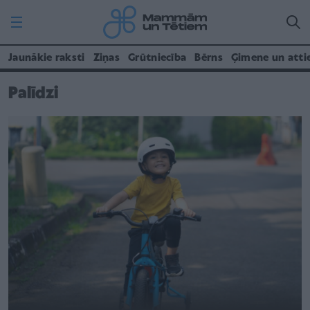
Jaunākie raksti
Ziņas
Grūtniecība
Bērns
Ģimene un atti
Palīdzi