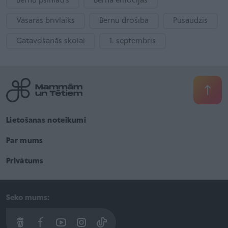
Bērnu psihiatrs
Bērna emocijas
Vasaras brīvlaiks
Bērnu drošība
Pusaudzis
Gatavošanās skolai
1. septembris
Lietošanas noteikumi
Par mums
Privātums
Seko mums: