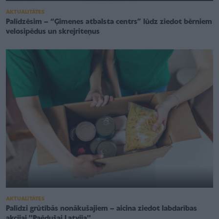
AKTUALITĀTES
Palīdzēsim – “Ģimenes atbalsta centrs” lūdz ziedot bērniem
velosipēdus un skrejriteņus
AKTUALITĀTES
Palīdzi grūtībās nonākušajiem – aicina ziedot labdarības
akcijai ''Paēdušai Latvija''