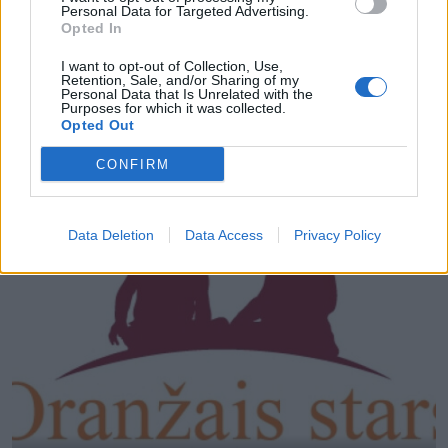
Personal Data for Targeted Advertising.
Opted In
I want to opt-out of Collection, Use,
Retention, Sale, and/or Sharing of my
Personal Data that Is Unrelated with the
Purposes for which it was collected.
ZĪDAINIS
Opted Out
Pampers un UNICEF kopā pret jaundzimušo
stingumkrampjiem
CONFIRM
Data Deletion
Data Access
Privacy Policy