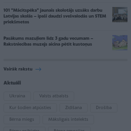
101 "Mācītspēka" jaunais skolotājs uzsāks darbu
Latvijas skolās – īpaši daudzi svešvalodās un STEM
priekšmetos
Pasākums mazuļiem līdz 3 gadu vecumam –
Rakstniecības muzejs aicina pētīt kustoņus
Vairāk rakstu
Aktuāli
Ukraina
Valsts atbalsts
Kur šodien atpūsties
Zīdīšana
Drošība
Bērna miegs
Mākslīgais intelekts