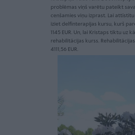
problēmas viņš varētu pateikt sava
cenšamies viņu izprast. Lai attīstī
iziet delfīnterapijas kursu, kurš par
1145 EUR. Un, lai Kristaps tiktu uz 
rehabilitācijas kurss. Rehabilitācij
4111,56 EUR.