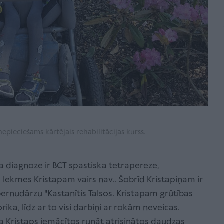
nepieciešams kārtējais rehabilitācijas kurss.
ņa diagnoze ir BCT spastiska tetraperēze,
s lēkmes Kristapam vairs nav.. Šobrīd Kristapiņam ir
bērnudārzu "Kastanītis Talsos. Kristapam grūtības
rika, līdz ar to visi darbiņi ar rokām neveicas.
 Ja Kristaps iemācītos runāt atrisinātos daudzas