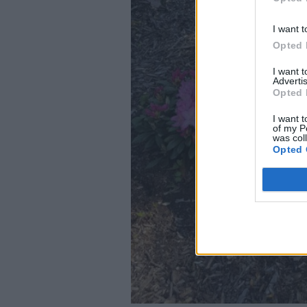
I want t
Opted 
I want 
Advertis
Opted 
I want t
of my P
was col
Opted 