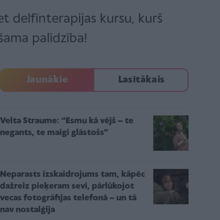
et delfīnterapijas kursu, kurš
ešama palīdzība!
Jaunākie
Lasītākais
Velta Straume: “Esmu kā vējš – te
negants, te maigi glāstošs”
Neparasts izskaidrojums tam, kāpēc
dažreiz pieķeram sevi, pārlūkojot
vecas fotogrāfijas telefonā – un tā
nav nostalģija