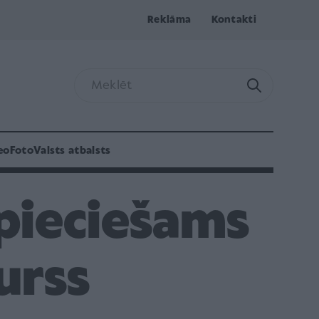
Reklāma
Kontakti
eo
Foto
Valsts atbalsts
pieciešams
urss