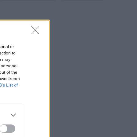
sonal or
ection to
ou may
 personal
out of the
 downstream
B’s List of