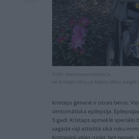
FOTO: Mammamuntetiem.lv
Lai Kristaps tiktu uz kājām, sāktu staigāt 
Kristaps ģimenē ir otrais bērns. Vi
simtomātiska epilepsija. Epilepsija
5 gadi. Kristaps apmeklē speciālo 
sagādā vāji attīstītā sīkā roku moto
Kristapiņš vēlas runāt, bet nespēj.