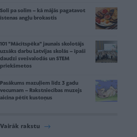
Soli pa solim – kā mājās pagatavot
īstenas angļu brokastis
101 "Mācītspēka" jaunais skolotājs
uzsāks darbu Latvijas skolās – īpaši
daudzi svešvalodās un STEM
priekšmetos
Pasākums mazuļiem līdz 3 gadu
vecumam – Rakstniecības muzejs
aicina pētīt kustoņus
Vairāk rakstu