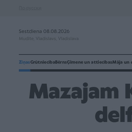
По-русски
Sestdiena 08.08.2026
Mudīte, Vladislavs, Vladislava
Ziņas
Grūtniecība
Bērns
Ģimene un attiecības
Māja un 
Mazajam K
del