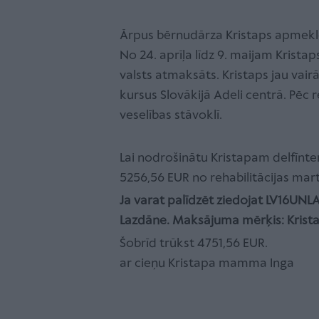
Ārpus bērnudārza Kristaps apmeklē 
No 24. aprīļa līdz 9. maijam Kristaps
valsts atmaksāts. Kristaps jau vairāk
kursus Slovākijā Adeli centrā. Pēc r
veselības stāvoklī.
Lai nodrošinātu Kristapam delfīnte
5256,56 EUR no rehabilitācijas mart
Ja varat palīdzēt ziedojat LV16U
Lazdāne. Maksājuma mērķis: Kristap
Šobrīd trūkst 4751,56 EUR.
ar cieņu Kristapa mamma Inga