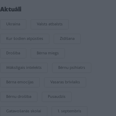
Aktuāli
Ukraina
Valsts atbalsts
Kur šodien atpūsties
Zīdīšana
Drošība
Bērna miegs
Mākslīgais intelekts
Bērnu psihiatrs
Bērna emocijas
Vasaras brīvlaiks
Bērnu drošība
Pusaudzis
Gatavošanās skolai
1. septembris