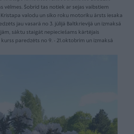
s vēlmes. Šobrīd tas notiek ar sejas vaibstiem
tu Kristapa valodu un sīko roku motoriku ārsts iesaka
edzēts jau vasarā no 3. jūlijā Baltkrievijā un izmaksā
kājām, sāktu staigāt nepieciešams kārtējais
as kurss paredzēts no 9. - 21.oktobrim un izmaksā