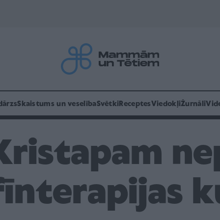
dārzs
Skaistums un veselība
Svētki
Receptes
Viedokļi
Žurnāli
Vid
ristapam ne
fīnterapijas k