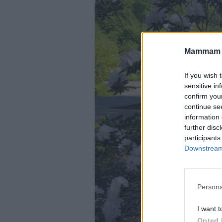
Mammam u
If you wish 
sensitive in
confirm you
continue se
information 
further disc
participants
Downstream 
Persona
I want t
Opted 