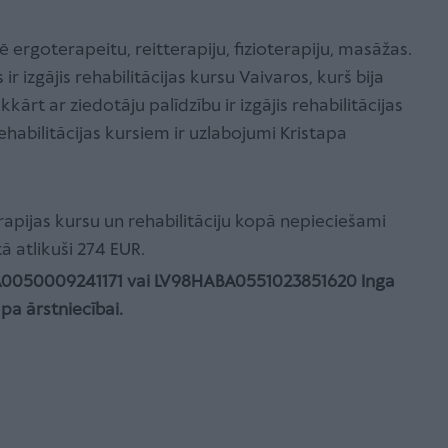
ergoterapeitu, reitterapiju, fizioterapiju, masāžas.
 ir izgājis rehabilitācijas kursu Vaivaros, kurš bija
kārt ar ziedotāju palīdzību ir izgājis rehabilitācijas
ehabilitācijas kursiem ir uzlabojumi Kristapa
rapijas kursu un rehabilitāciju kopā nepieciešami
ā atlikuši 274 EUR.
NLA0050009241171 vai LV98HABA0551023851620 Inga
a ārstniecībai.